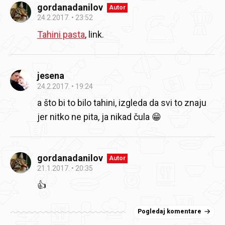
gordanadanilov
Autor
24.2.2017.
23:52
Tahini pasta
, link.
jesena
24.2.2017.
19:24
a što bi to bilo tahini, izgleda da svi to znaju
jer nitko ne pita, ja nikad čula 😁
gordanadanilov
Autor
21.1.2017.
20:35
👍
Pogledaj komentare