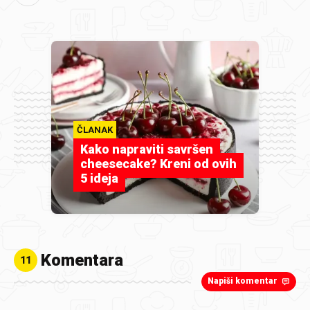
ČLANAK
Kako napraviti savršen
cheesecake? Kreni od ovih
5 ideja
Komentara
11
Napiši komentar