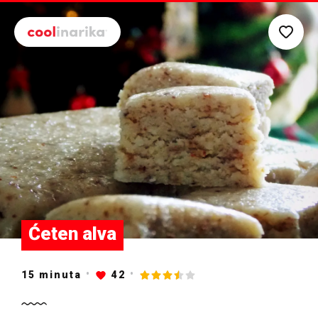
Preskoči na glavni sadržaj
Ćeten alva
15
minuta
42