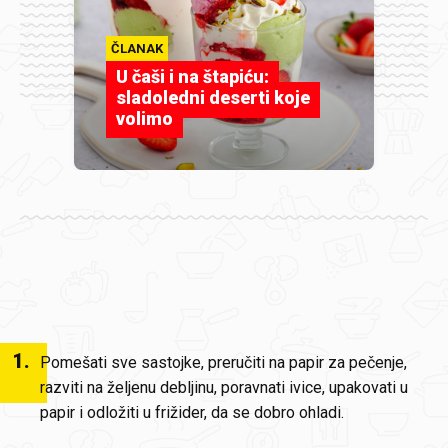
ČLANAK
U čaši i na štapiću:
sladoledni deserti koje
volimo
1
.
Pomešati sve sastojke, preručiti na papir za pečenje,
razviti na željenu debljinu, poravnati ivice, upakovati u
papir i odložiti u frižider, da se dobro ohladi.