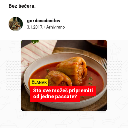
Bez šećera.
gordanadanilov
3.1.2017.
•
Arhivirano
ČLANAK
Što sve možeš pripremiti
od jedne passate?