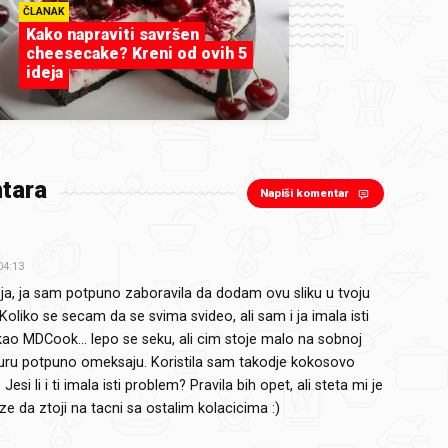
ČLANAK
Kako napraviti savršen
cheesecake? Kreni od ovih 5
ideja
tara
Napiši komentar
04:13
a, ja sam potpuno zaboravila da dodam ovu sliku u tvoju
.. Koliko se secam da se svima svideo, ali sam i ja imala isti
ao MDCook... lepo se seku, ali cim stoje malo na sobnoj
ru potpuno omeksaju. Koristila sam takodje kokosovo
 Jesi li i ti imala isti problem? Pravila bih opet, ali steta mi je
e da ztoji na tacni sa ostalim kolacicima :)