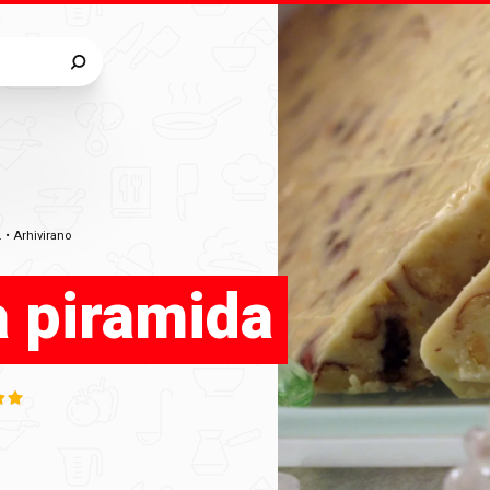
a
.
•
Arhivirano
a piramida