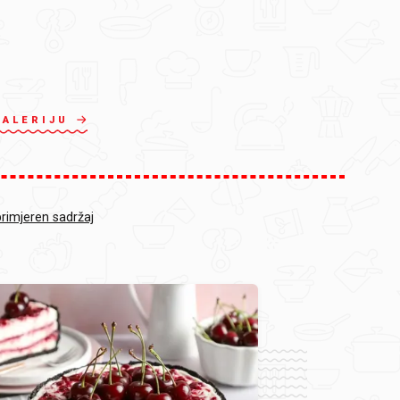
GALERIJU
primjeren sadržaj