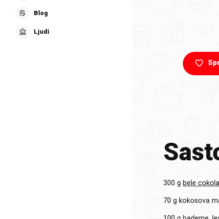
Blog
Ljudi
Sp
Sasto
300 g
bele cokol
70 g
kokosova ma
100 g
bademe, lesn