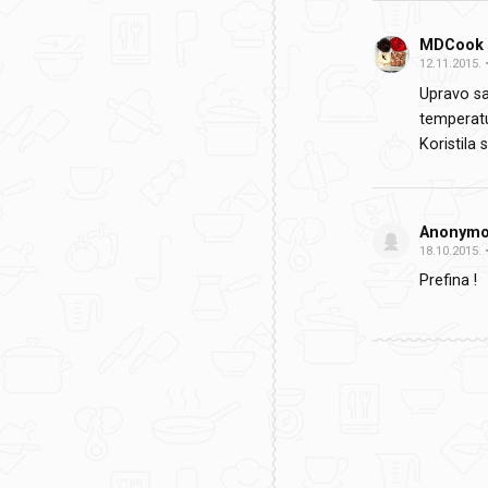
MDCook
12.11.2015.
Upravo sa
temperatu
Koristila
Anonym
18.10.2015.
Prefina !