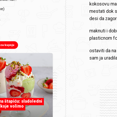
kokosovu mast
ve)
mestati dok s
desi da zagor
e
maknuti i dob
plasticnom fo
 za kupnju
ostaviti da na
sam ja uradila
 na štapiću: sladoledni
 koje volimo