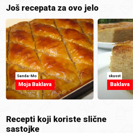
Još recepata za ovo jelo
Sanda-Mo
skusst
Moja Baklava
Baklava
Recepti koji koriste slične
sastojke