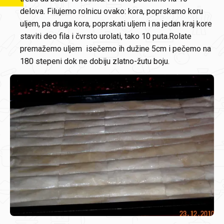
delova. Filujemo rolnicu ovako: kora, poprskamo koru
uljem, pa druga kora, poprskati uljem i na jedan kraj kore
staviti deo fila i čvrsto urolati, tako 10 puta.Rolate
premažemo uljem isečemo ih dužine 5cm i pečemo na
180 stepeni dok ne dobiju zlatno-žutu boju.