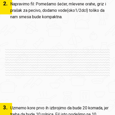
2
.
Napravimo fil: Pomešamo šećer, mlevene orahe, griz i
prašak za pecivo, dodamo vode(oko1/2dcl) toliko da
nam smesa bude kompaktna.
3
.
Uzmemo kore prvo ih izbrojimo da bude 20 komada, jer
treba da bude 10 rolnica. Fil isto podelimo na 10