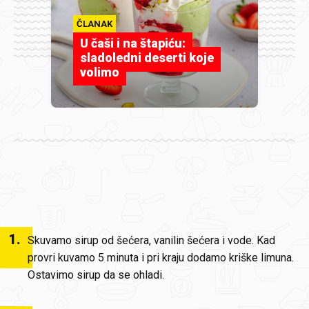
ČLANAK
U čaši i na štapiću:
sladoledni deserti koje
volimo
1
.
Skuvamo sirup od šećera, vanilin šećera i vode. Kad
provri kuvamo 5 minuta i pri kraju dodamo kriške limuna.
Ostavimo sirup da se ohladi.