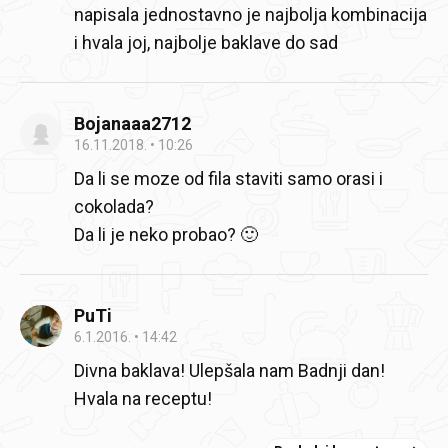
napisala jednostavno je najbolja kombinacija
i hvala joj, najbolje baklave do sad
Bojanaaa2712
16.11.2018.
10:26
Da li se moze od fila staviti samo orasi i
cokolada?
Da li je neko probao? 🙂
PuTi
6.1.2016.
14:42
Divna baklava! Ulepšala nam Badnji dan!
Hvala na receptu!