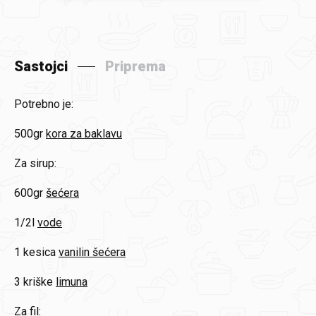
Sastojci
Priprema
Potrebno je:
500gr
kora za baklavu
Za sirup:
600gr
šećera
1/2l
vode
1 kesica
vanilin šećera
3 kriške
limuna
Za fil: