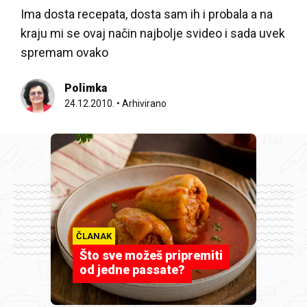
Ima dosta recepata, dosta sam ih i probala a na
kraju mi se ovaj način najbolje svideo i sada uvek
spremam ovako
Polimka
24.12.2010.
•
Arhivirano
ČLANAK
Što sve možeš pripremiti
od jedne passate?