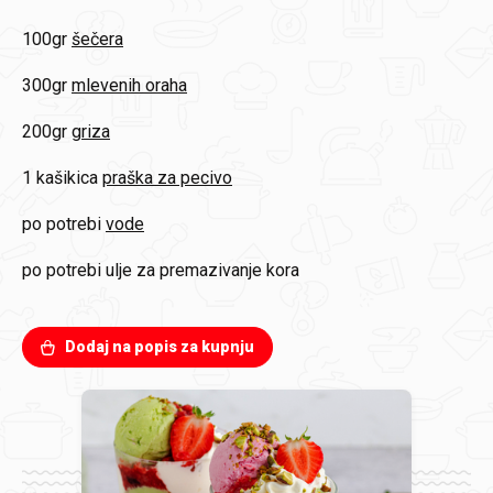
100gr
šečera
300gr
mlevenih oraha
200gr
griza
1 kašikica
praška za pecivo
po potrebi
vode
po potrebi
ulje za premazivanje kora
Dodaj na popis za kupnju