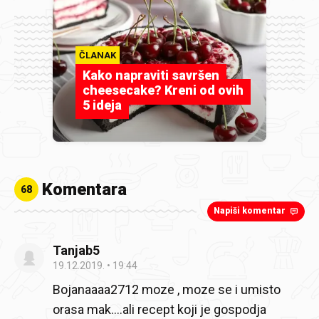
ČLANAK
Kako napraviti savršen
cheesecake? Kreni od ovih
5 ideja
Komentara
68
Napiši komentar
Tanjab5
19.12.2019.
19:44
Bojanaaaa2712 moze , moze se i umisto
orasa mak....ali recept koji je gospodja