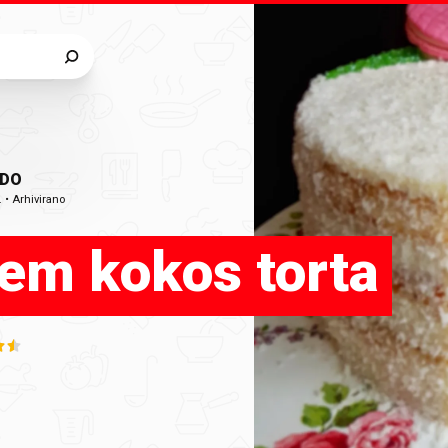
ADO
.
•
Arhivirano
em kokos torta