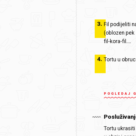
3
.
Fil podijeliti 
(oblozen pek p
fil-kora-fil....
4
.
Tortu u obrucu
POGLEDAJ 
Posluživanj
Tortu ukrasit