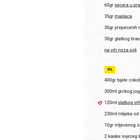
60gr
secera u pr
35gr
maslaca
30gr
prepecenih 
30gr
glatkog bra
na vrh noza soli
FIL
400gr
bijele coko
300ml
grckog jog
120ml
slatkog vr
230ml
mlijeka od
10gr
mljevenog z
2 kasike
svjezeg 