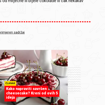
s od mlijecne ili bijele cokolade ili cak nekakav
primjeren sadržaj
ČLANAK
Kako napraviti savršen
cheesecake? Kreni od ovih 5
ideja