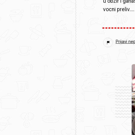
u obzir i gana
vocni preliv....
Prijavi ne