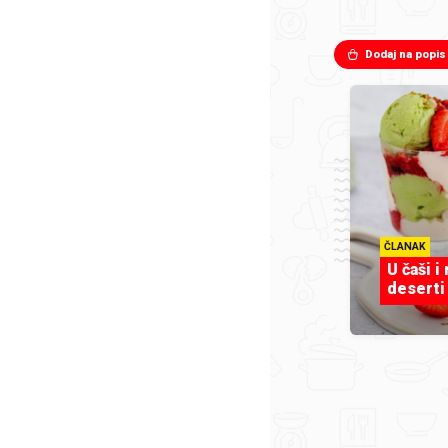
Dodaj na popis
ČLANAK
U čaši i
deserti