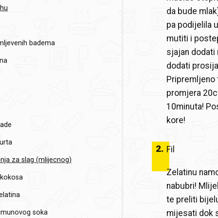
ahu
da bude mlak)
pa podijelila 
mutiti i post
mljevenih badema
sjajan dodati
sna
dodati prosij
Pripremljeno 
promjera 20cm
10minuta! Pos
kore!
lade
urta
2
.
Fil
hnja za slag (mlijecnog)
Zelatinu namoc
 kokosa
nabubri! Mlije
elatina
te preliti bij
limunovog soka
mijesati dok 