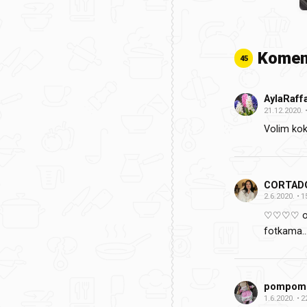
Komen
45
AylaRaff
21.12.2020.
Volim kok
CORTAD
2.6.2020.
1
♡♡♡♡
o
fotkama...
pompom
1.6.2020.
2