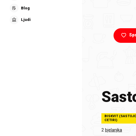
Blog
Ljudi
Sp
Sasto
BISKVIT (SASTOJC
CETIRI)
2
bjelanjka