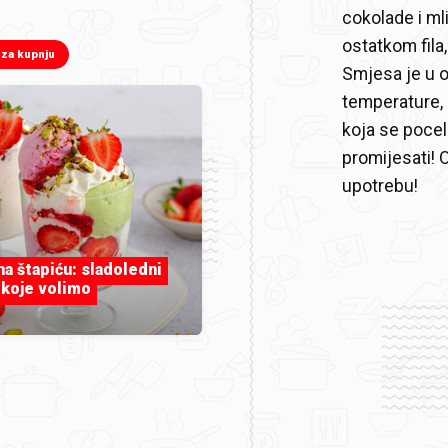
cokolade i mli
ostatkom fila
 za kupnju
Smjesa je u ov
temperature,
koja se pocel
promijesati! O
upotrebu!
 na štapiću: sladoledni
 koje volimo