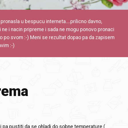
pronasla u bespucu interneta....prilicno davno,
li ne i nacin pripreme i sada ne mogu ponovo pronaci
 to po svom :-) Meni se rezultat dopao pa da zapisem
vim :-)
rema
i pa pustiti da se ohladi do sobne temperature (