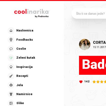
Preskoči na glavni sadržaj
Što ti se danas jede?
Naslovnica
Foodhacks
CORT
15.11.2017
Coolie
Zeleni kutak
Bad
Inspiracija
Recepti
142
Jela
Namirnice
Slike