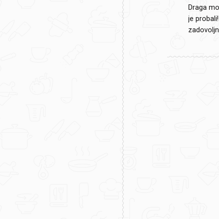
Draga moj
je probal
zadovoljn