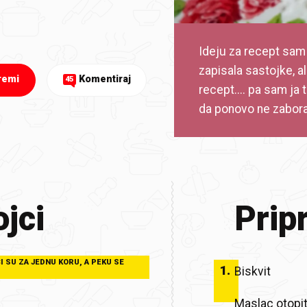
Ideju za recept sam 
zapisala sastojke, a
remi
Komentiraj
45
recept.... pa sam ja
da ponovo ne zabora
jci
Prip
I SU ZA JEDNU KORU, A PEKU SE
1
.
Biskvit
Maslac otopit