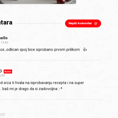
tara
Napiši komentar
aello
19:42
os ,odlican spoj bice isprobano prvom prilikom
👍
O
Autor
5:43
d srca ti hvala na isprobavanju recepta i na super
. baš mi je drago da si zadovoljna :-*
2:57