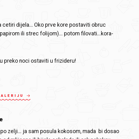
na cetiri dijela... Oko prve kore postaviti obruc
apirom ili strec folijom)... potom filovati...kora-
 preko noci ostaviti u frizideru!
GALERIJU
e
i po zelji... ja sam posula kokosom, mada bi dosao