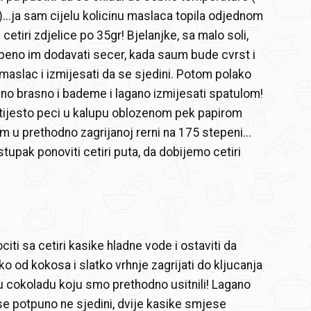
...ja sam cijelu kolicinu maslaca topila odjednom
u cetiri zdjelice po 35gr! Bjelanjke, sa malo soli,
epeno im dodavati secer, kada saum bude cvrst i
 maslac i izmijesati da se sjedini. Potom polako
ano brasno i bademe i lagano izmijesati spatulom!
tijesto peci u kalupu oblozenom pek papirom
 u prethodno zagrijanoj rerni na 175 stepeni...
tupak ponoviti cetiri puta, da dobijemo cetiri
iti sa cetiri kasike hladne vode i ostaviti da
ko od kokosa i slatko vrhnje zagrijati do kljucanja
elu cokoladu koju smo prethodno usitnili! Lagano
se potpuno ne sjedini, dvije kasike smjese