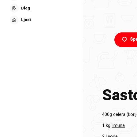
Blog
Ljudi
Sp
Sasto
400g
celera (kori
1 kg
limuna
2 l
vode