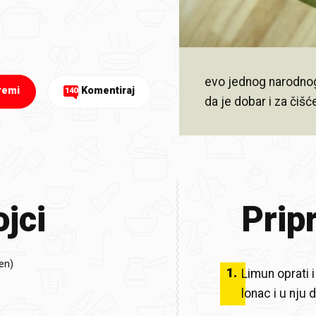
evo jednog narodnog
remi
Komentiraj
140
da je dobar i za čišć
jci
Prip
jen)
1
.
Limun oprati i
lonac i u nju 