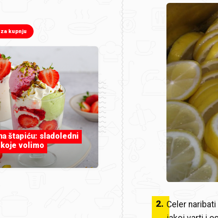
 za kupnju
 na štapiću: sladoledni
 koje volimo
2
.
Celer naribat
jakoj varti i o