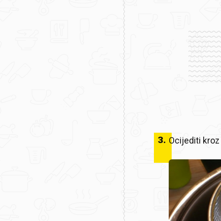
3
.
Ocijediti kroz