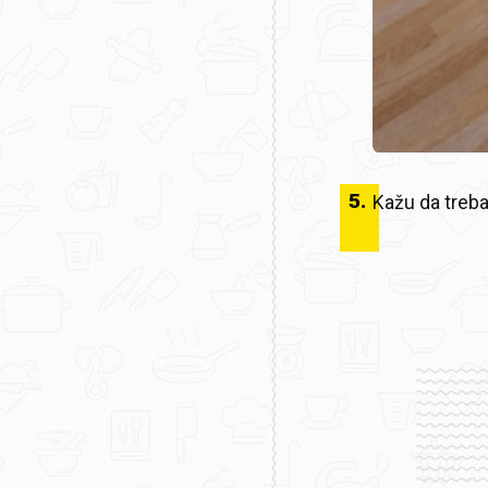
5
.
Kažu da treba