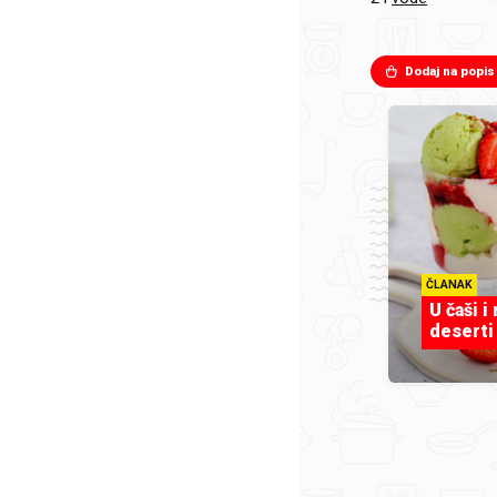
Dodaj na popis
ČLANAK
U čaši i
deserti