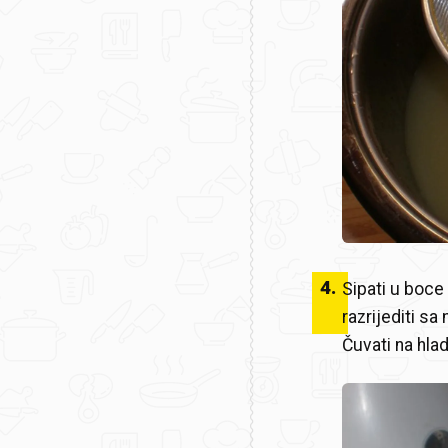
4
.
Sipati u boce 
razrijediti sa
Čuvati na hla