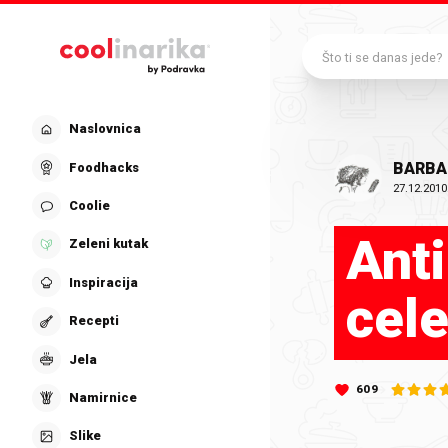
Preskoči na glavni sadržaj
Što ti se danas jede?
Naslovnica
BARBA
Foodhacks
27.12.2010
Coolie
Anti
Zeleni kutak
Inspiracija
cele
Recepti
Jela
609
Namirnice
Slike