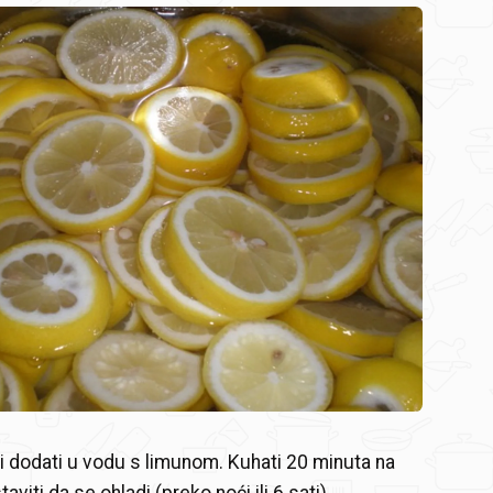
i i dodati u vodu s limunom. Kuhati 20 minuta na
staviti da se ohladi (preko noći ili 6 sati).