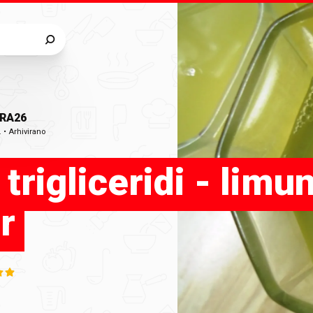
RA26
.
•
Arhivirano
 trigliceridi - limun
r