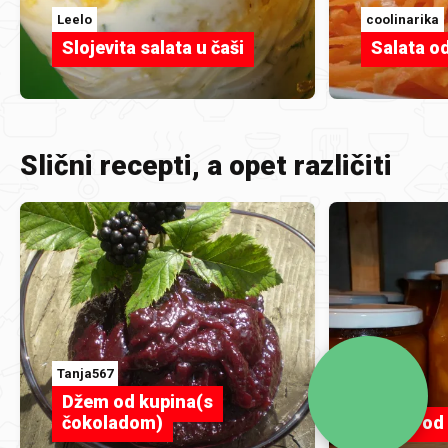
Leelo
coolinarika
Slojevita salata u čaši
Salata o
Slični recepti, a opet različiti
Tanja567
vacika
Džem od kupina(s
čokoladom)
Džem od