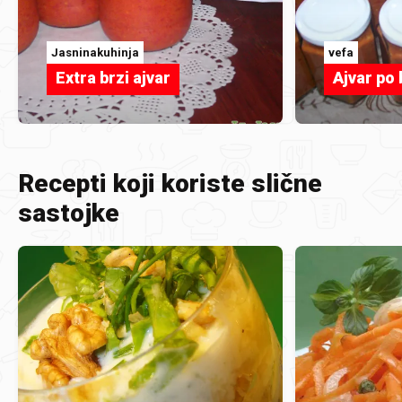
Jasninakuhinja
vefa
Extra brzi ajvar
Ajvar po
Recepti koji koriste slične
sastojke