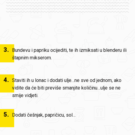
3
.
Bundevu i papriku ocijediti, te ih izmiksati u blenderu ili
štapnim mikserom.
4
.
Staviti ih u lonac i dodati ulje…ne sve od jednom, ako
vidite da će biti previše smanjite količinu…ulje se ne
smije vidjeti.
5
.
Dodati češnjak, papričicu, sol…