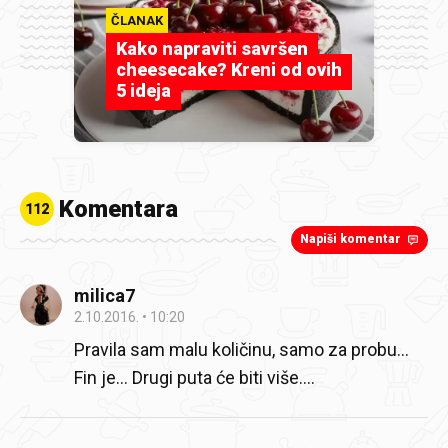
ČLANAK
Kako napraviti savršen
cheesecake? Kreni od ovih
5 ideja
Komentara
112
Napiši komentar
milica7
2.10.2016.
10:20
Pravila sam malu količinu, samo za probu...
Fin je... Drugi puta će biti više....