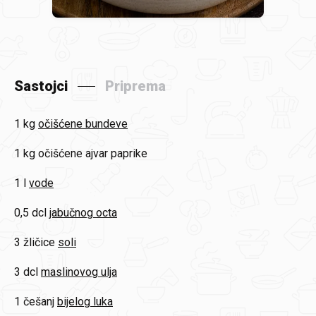
Sastojci
Priprema
1 kg
očišćene bundeve
1 kg
očišćene ajvar paprike
1 l
vode
0,5 dcl
jabučnog octa
3 žličice
soli
3 dcl
maslinovog ulja
1 češanj
bijelog luka