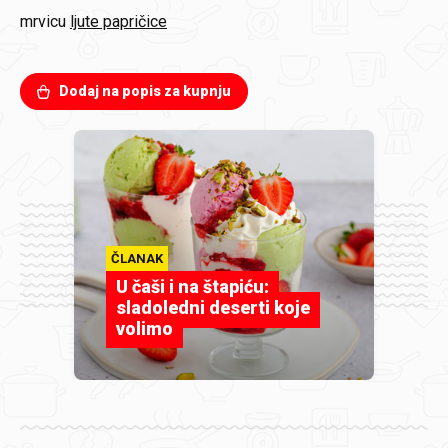
mrvicu
ljute papričice
Dodaj na popis za kupnju
ČLANAK
U čaši i na štapiću:
sladoledni deserti koje
volimo