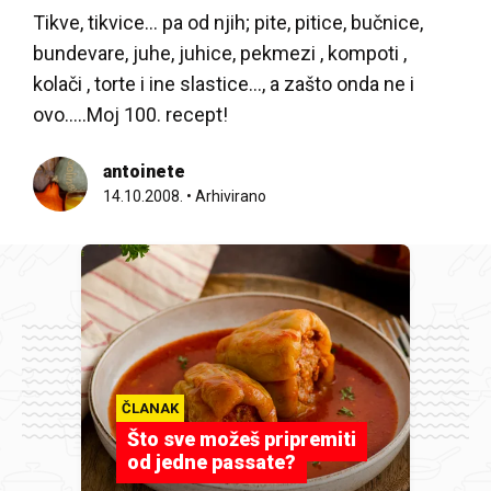
Tikve, tikvice… pa od njih; pite, pitice, bučnice,
bundevare, juhe, juhice, pekmezi , kompoti ,
kolači , torte i ine slastice…, a zašto onda ne i
ovo…..Moj 100. recept!
antoinete
14.10.2008.
•
Arhivirano
ČLANAK
Što sve možeš pripremiti
od jedne passate?