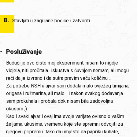
8
.
Stavljati u zagrijane bočice i zatvoriti.
Posluživanje
Budući je ovo čisto moj eksperiment, nisam to nigdje
vidjela, niti pročitala…iskustva s čuvnjem nemam, ali mogu
reći da je izvrsno i da sutra pravim veću količinu…
Za potrebe NSH u ajvar sam dodala malo svježeg timijana,
origana i ružmarina, ali malo... i nakon svakog dodavanja
sam prokuhala i probala dok nisam bila zadovoljna
okusom ;)
Kao i svaki ajvar i ovaj ima svoje varijate ovisno o vašim
željama, ukusima, vremenu koje ste spremni odvojiti za
njegovu pripremu...tako da umjesto da papriku kuhate,