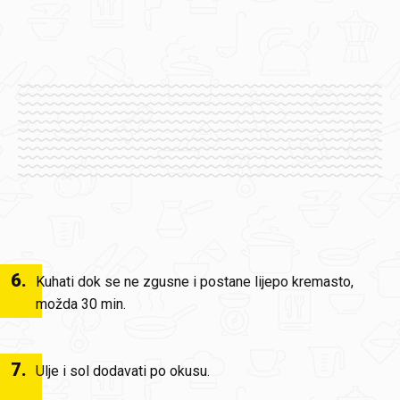
6
.
Kuhati dok se ne zgusne i postane lijepo kremasto,
možda 30 min.
7
.
Ulje i sol dodavati po okusu.