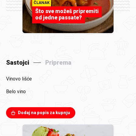
ČLANAK
Što sve možeš pripremiti
od jedne passate?
Sastojci
Priprema
Vinovo lišće
Belo vino
Dodaj na popis za kupnju