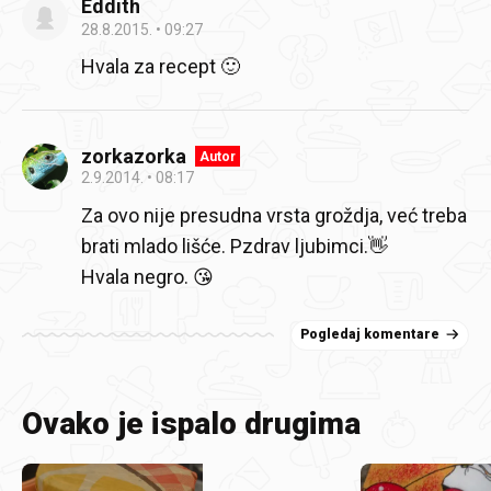
Eddith
28.8.2015.
09:27
Hvala za recept 🙂
zorkazorka
Autor
2.9.2014.
08:17
Za ovo nije presudna vrsta groždja, već treba
brati mlado lišće. Pzdrav ljubimci.👋
Hvala negro. 😘
Pogledaj komentare
Ovako je ispalo drugima