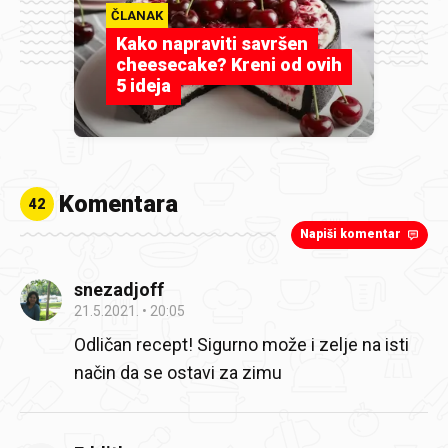
ČLANAK
Kako napraviti savršen
cheesecake? Kreni od ovih
5 ideja
Komentara
42
Napiši komentar
snezadjoff
21.5.2021.
20:05
Odličan recept! Sigurno može i zelje na isti
način da se ostavi za zimu