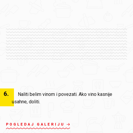
6
.
Naliti belim vinom i povezati. Ako vino kasnije
usahne, doliti.
POGLEDAJ GALERIJU