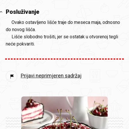
Posluživanje
Ovako ostavljeno lišće traje do meseca maja, odnosno
do novog lišća.
Lišće slobodno trošiti, jer se ostatak u otvorenoj tegli
neće pokvariti.
Prijavi neprimjeren sadržaj