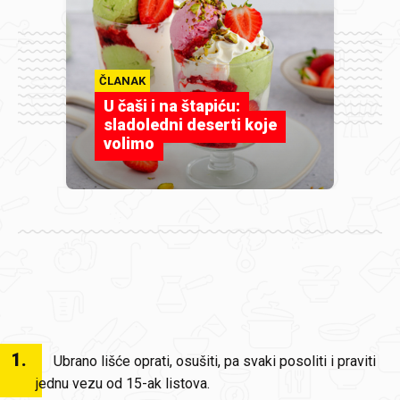
ČLANAK
U čaši i na štapiću:
sladoledni deserti koje
volimo
1
.
Ubrano lišće oprati, osušiti, pa svaki posoliti i praviti
jednu vezu od 15-ak listova.