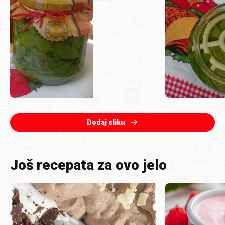
Dodaj sliku
Još recepata za ovo jelo