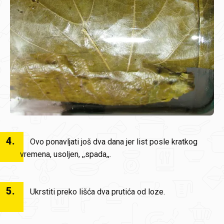
4
.
Ovo ponavljati još dva dana jer list posle kratkog
vremena, usoljen, ,,spada,,.
5
.
Ukrstiti preko lišća dva prutića od loze.