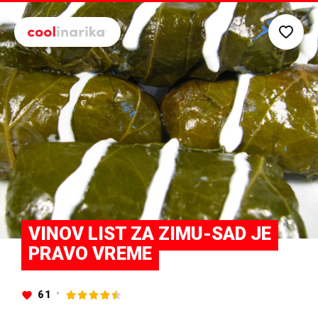
Preskoči na glavni sadržaj
VINOV LIST ZA ZIMU-SAD JE
PRAVO VREME
61