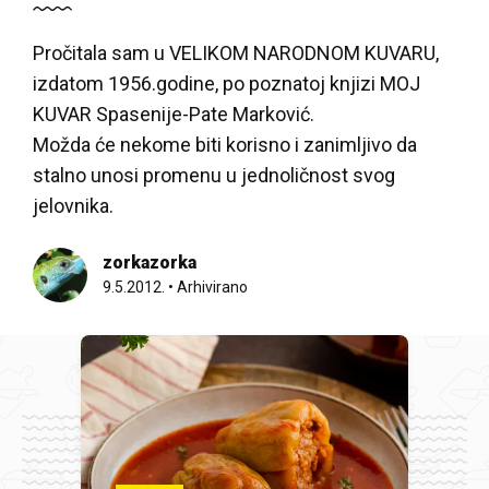
Pročitala sam u VELIKOM NARODNOM KUVARU,
izdatom 1956.godine, po poznatoj knjizi MOJ
KUVAR Spasenije-Pate Marković.
Možda će nekome biti korisno i zanimljivo da
stalno unosi promenu u jednoličnost svog
jelovnika.
zorkazorka
9.5.2012.
•
Arhivirano