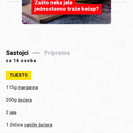
Zašto neka jela
jednostavno traže kečap?
Sastojci
Priprema
za
16 osoba
TIJESTO
115g
margarina
200g
šećera
2
jaja
1 žličica
vanilin šećera