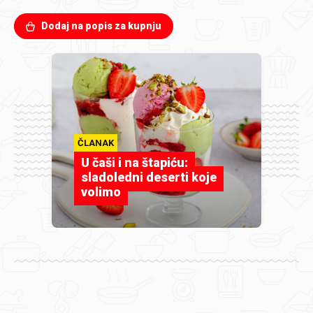
Dodaj na popis za kupnju
ČLANAK
U čaši i na štapiću:
sladoledni deserti koje
volimo