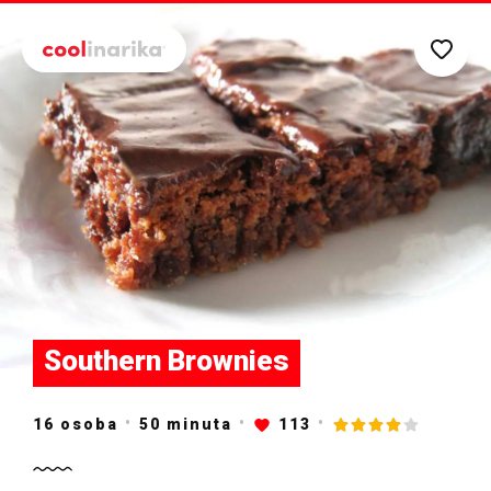
Preskoči na glavni sadržaj
Southern Brownies
16 osoba
50
minuta
113