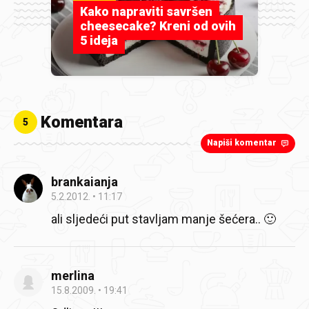
Kako napraviti savršen
cheesecake? Kreni od ovih
5 ideja
Komentara
5
Napiši komentar
brankaianja
5.2.2012.
11:17
ali sljedeći put stavljam manje šećera.. 🙂
merlina
15.8.2009.
19:41