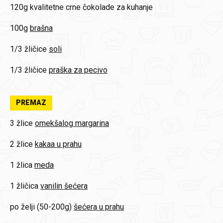
120g
kvalitetne crne čokolade za kuhanje
100g
brašna
1/3 žličice
soli
1/3 žličice
praška za pecivo
PREMAZ
3 žlice
omekšalog margarina
2 žlice
kakaa u prahu
1 žlica
meda
1 žličica
vanilin šećera
po želji (50-200g)
šećera u prahu