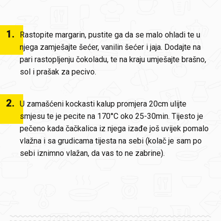
1
.
Rastopite margarin, pustite ga da se malo ohladi te u
njega zamješajte šećer, vanilin šećer i jaja. Dodajte na
pari rastopljenju čokoladu, te na kraju umješajte brašno,
sol i prašak za pecivo.
2
.
U zamašćeni kockasti kalup promjera 20cm ulijte
smjesu te je pecite na 170°C oko 25-30min. Tijesto je
pečeno kada čačkalica iz njega izađe još uvijek pomalo
vlažna i sa grudicama tijesta na sebi (kolač je sam po
sebi iznimno vlažan, da vas to ne zabrine).