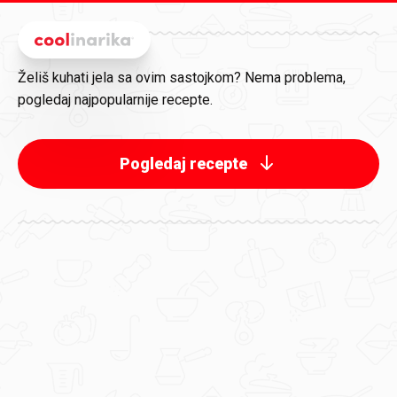
Preskoči na glavni sadržaj
Želiš kuhati jela sa ovim sastojkom? Nema problema,
pogledaj najpopularnije recepte.
Pogledaj recepte