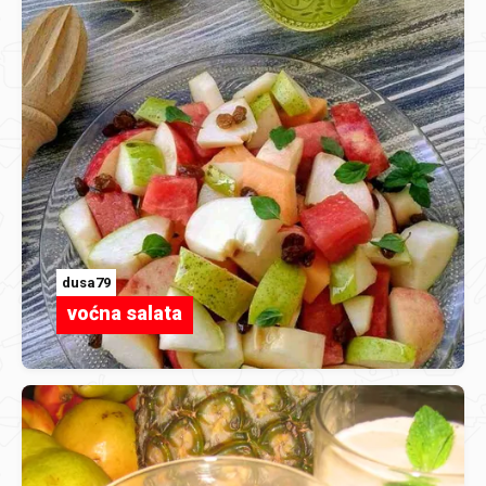
dusa79
voćna salata