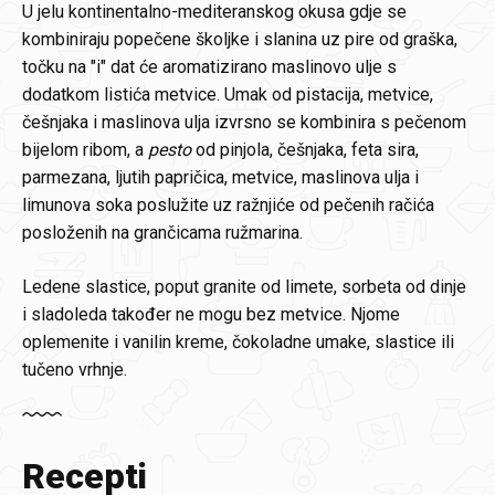
U jelu kontinentalno-mediteranskog okusa gdje se
kombiniraju popečene školjke i slanina uz pire od graška,
točku na "i" dat će aromatizirano maslinovo ulje s
dodatkom listića metvice. Umak od pistacija, metvice,
češnjaka i maslinova ulja izvrsno se kombinira s pečenom
bijelom ribom, a
pesto
od pinjola, češnjaka, feta sira,
parmezana, ljutih papričica, metvice, maslinova ulja i
limunova soka poslužite uz ražnjiće od pečenih račića
posloženih na grančicama ružmarina.
Ledene slastice, poput granite od limete, sorbeta od dinje
i sladoleda također ne mogu bez metvice. Njome
oplemenite i vanilin kreme, čokoladne umake, slastice ili
tučeno vrhnje.
Recepti