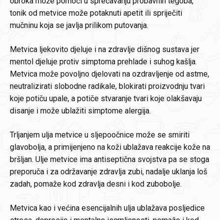
obroka može pomoći u sprečavanju probavnih tegoba,
tonik od metvice može potaknuti apetit ili spriječiti
mučninu koja se javlja prilikom putovanja.
Metvica ljekovito djeluje i na zdravlje dišnog sustava jer
mentol djeluje protiv simptoma prehlade i suhog kašlja.
Metvica može povoljno djelovati na ozdravljenje od astme,
neutralizirati slobodne radikale, blokirati proizvodnju tvari
koje potiču upale, a potiče stvaranje tvari koje olakšavaju
disanje i može ublažiti simptome alergija.
Trljanjem ulja metvice u sljepoočnice može se smiriti
glavobolja, a primijenjeno na koži ublažava reakcije kože na
bršljan. Ulje metvice ima antiseptična svojstva pa se stoga
preporuča i za održavanje zdravlja zubi, nadalje uklanja loš
zadah, pomaže kod zdravlja desni i kod zubobolje.
Metvica kao i većina esencijalnih ulja ublažava posljedice