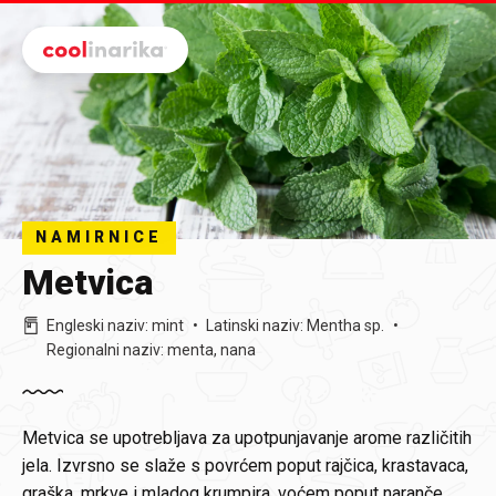
Preskoči na glavni sadržaj
NAMIRNICE
Metvica
Engleski naziv
:
mint
Latinski naziv
:
Mentha sp.
Regionalni naziv
:
menta, nana
Metvica se upotrebljava za upotpunjavanje arome različitih
jela. Izvrsno se slaže s povrćem poput rajčica, krastavaca,
graška, mrkve i mladog krumpira, voćem poput naranče,