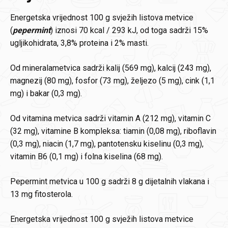
Energetska vrijednost 100 g svježih listova metvice
(
pepermint
) iznosi 70 kcal / 293 kJ, od toga sadrži 15%
ugljikohidrata, 3,8% proteina i 2% masti.
Od mineralametvica sadrži kalij (569 mg), kalcij (243 mg),
magnezij (80 mg), fosfor (73 mg), željezo (5 mg), cink (1,1
mg) i bakar (0,3 mg).
Od vitamina metvica sadrži vitamin A (212 mg), vitamin C
(32 mg), vitamine B kompleksa: tiamin (0,08 mg), riboflavin
(0,3 mg), niacin (1,7 mg), pantotensku kiselinu (0,3 mg),
vitamin B6 (0,1 mg) i folna kiselina (68 mg).
Pepermint metvica u 100 g sadrži 8 g dijetalnih vlakana i
13 mg fitosterola.
Energetska vrijednost 100 g svježih listova metvice