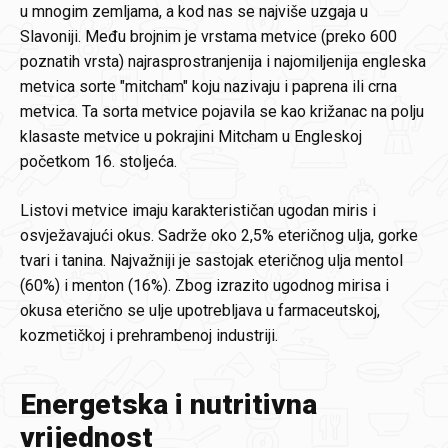
u mnogim zemljama, a kod nas se najviše uzgaja u
Slavoniji. Među brojnim je vrstama metvice (preko 600
poznatih vrsta) najrasprostranjenija i najomiljenija engleska
metvica sorte "mitcham" koju nazivaju i paprena ili crna
metvica. Ta sorta metvice pojavila se kao križanac na polju
klasaste metvice u pokrajini Mitcham u Engleskoj
početkom 16. stoljeća.
Listovi metvice imaju karakterističan ugodan miris i
osvježavajući okus. Sadrže oko 2,5% eteričnog ulja, gorke
tvari i tanina. Najvažniji je sastojak eteričnog ulja mentol
(60%) i menton (16%). Zbog izrazito ugodnog mirisa i
okusa eterično se ulje upotrebljava u farmaceutskoj,
kozmetičkoj i prehrambenoj industriji.
Energetska i nutritivna
vrijednost