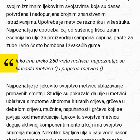
svojim iznimnim ljekovitim svojstvima, koja su danas
potvrđena i nadopunjena brojnim znanstvenim
istraživanjima. Upotreba je metvice raznolika i višestruka.
Najpoznatija je upotreba: čaj od sušenog lišća, zatim
esencijalno ulje za proizvodnju šampona, sapuna, paste za
zube i vrlo često bombona i žvakaćih guma.
Iako ima preko 250 vrsta metvica, najpoznatije su
klasasta metvica () i paprena metvica ().
Najpoznatije je ljekovito svojstvo metvice ublažavanje
probavnih smetnji. Studije su pokazale da ulje u metvici
ublažava simptome sindroma iritiranih crijeva, grčeva u
debelom crijevu, mučnine, napuhanosti, grčeva koji se
javljaju kod menstruacije. Ljekovita svojstva metvica
duguje aktivnoj komponenti mentolu koji ima svojstvo
smirenja mišića. Nekoliko kapljica ulja u čaši vode nakon