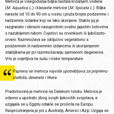
Metvica je višegodišnja biljka nastala križanjem vodene
(
M. Aquatica L.
) i klasaste metvice (
M. Spicata L.
). Biljka
naraste od 10 do 90 cm u visinu i pruža brojne podzemne i
nadzemne izdanke koji se lako ukorijene. Stablo joj je
razgranato i obraslo nasuprotnim ovalno jajastim listovima
s nazubljenim rubom. Cvjetovi su crvenkasti ili ljubičasto-
crveni. Razmnožava se isključivo vegetativno s
podzemnim ili nadzemnim izdancima ili ukorijenjenim
stabljikama jer pri razmnožavanju sjemenom degenerira.
Vrlo je osjetljiva na sušu i niske temperature.
Paprena se metvica najviše upotrebljava za pripremu
slatkiša, deserata i likera.
Pradomovina je metvice na Dalekom Istoku. Metvica je
odavno u upotrebi zbog svojih ljekovitih svojstava, a
uzgajala se u Egiptu odakle se proširila na Europu.
Rasprostranjena je još u Australiji, Americi i Aziji. Uzgaja se