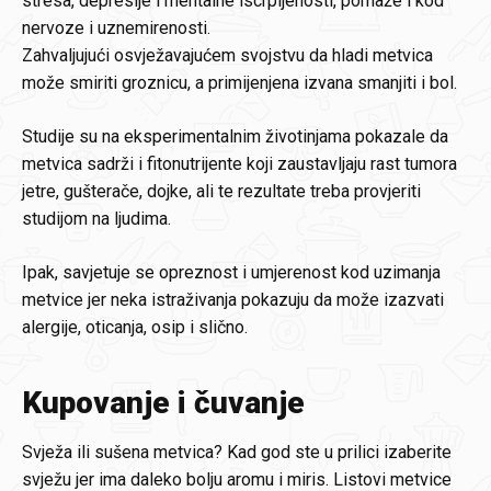
stresa, depresije i mentalne iscrpljenosti, pomaže i kod
nervoze i uznemirenosti.
Zahvaljujući osvježavajućem svojstvu da hladi metvica
može smiriti groznicu, a primijenjena izvana smanjiti i bol.
Studije su na eksperimentalnim životinjama pokazale da
metvica sadrži i fitonutrijente koji zaustavljaju rast tumora
jetre, gušterače, dojke, ali te rezultate treba provjeriti
studijom na ljudima.
Ipak, savjetuje se opreznost i umjerenost kod uzimanja
metvice jer neka istraživanja pokazuju da može izazvati
alergije, oticanja, osip i slično.
Kupovanje i čuvanje
Svježa ili sušena metvica? Kad god ste u prilici izaberite
svježu jer ima daleko bolju aromu i miris. Listovi metvice