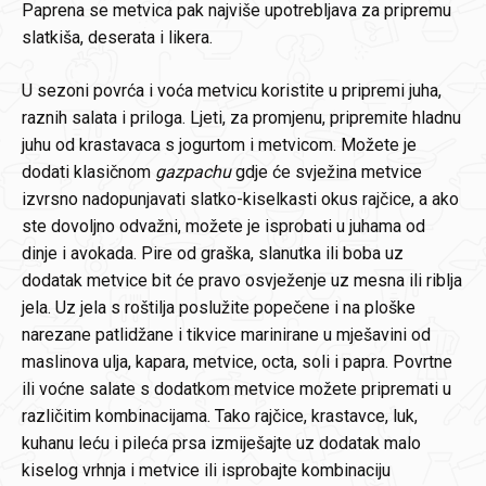
Paprena se metvica pak najviše upotrebljava za pripremu
slatkiša, deserata i likera.
U sezoni povrća i voća metvicu koristite u pripremi juha,
raznih salata i priloga. Ljeti, za promjenu, pripremite hladnu
juhu od krastavaca s jogurtom i metvicom. Možete je
dodati klasičnom
gazpachu
gdje će svježina metvice
izvrsno nadopunjavati slatko-kiselkasti okus rajčice, a ako
ste dovoljno odvažni, možete je isprobati u juhama od
dinje i avokada. Pire od graška, slanutka ili boba uz
dodatak metvice bit će pravo osvježenje uz mesna ili riblja
jela. Uz jela s roštilja poslužite popečene i na ploške
narezane patlidžane i tikvice marinirane u mješavini od
maslinova ulja, kapara, metvice, octa, soli i papra. Povrtne
ili voćne salate s dodatkom metvice možete pripremati u
različitim kombinacijama. Tako rajčice, krastavce, luk,
kuhanu leću i pileća prsa izmiješajte uz dodatak malo
kiselog vrhnja i metvice ili isprobajte kombinaciju