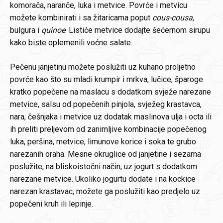
komorača, naranče, luka i metvice. Povrće i metvicu
možete kombinirati i sa žitaricama poput
cous-cousa
,
bulgura i
quinoe
. Listiće metvice dodajte šećernom sirupu
kako biste oplemenili voćne salate.
Pečenu janjetinu možete poslužiti uz kuhano proljetno
povrće kao što su mladi krumpir i mrkva, lučice, šparoge
kratko popečene na maslacu s dodatkom svježe narezane
metvice, salsu od popečenih pinjola, svježeg krastavca,
nara, češnjaka i metvice uz dodatak maslinova ulja i octa ili
ih preliti preljevom od zanimljive kombinacije popečenog
luka, peršina, metvice, limunove korice i soka te grubo
narezanih oraha. Mesne okruglice od janjetine i sezama
poslužite, na bliskoistočni način, uz jogurt s dodatkom
narezane metvice. Ukoliko jogurtu dodate i na kockice
narezan krastavac, možete ga poslužiti kao predjelo uz
popečeni kruh ili lepinje.