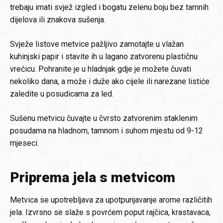
trebaju imati svjež izgled i bogatu zelenu boju bez tamnih
dijelova ili znakova sušenja.
Svježe listove metvice pažljivo zamotajte u vlažan
kuhinjski papir i stavite ih u lagano zatvorenu plastičnu
vrećicu. Pohranite je u hladnjak gdje je možete čuvati
nekoliko dana, a može i duže ako cijele ili narezane listiće
zaledite u posudicama za led.
Sušenu metvicu čuvajte u čvrsto zatvorenim staklenim
posudama na hladnom, tamnom i suhom mjestu od 9-12
mjeseci.
Priprema jela s metvicom
Metvica se upotrebljava za upotpunjavanje arome različitih
jela. Izvrsno se slaže s povrćem poput rajčica, krastavaca,