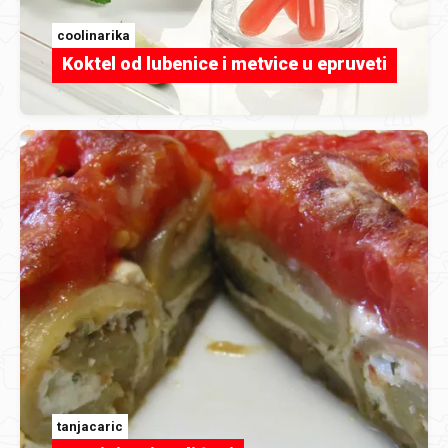
coolinarika
Koktel od lubenice i metvice u epruveti
tanjacaric