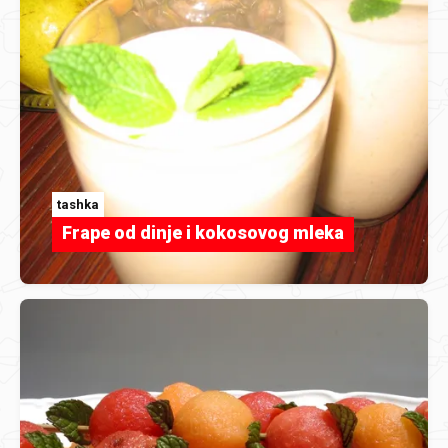
tashka
Frape od dinje i kokosovog mleka