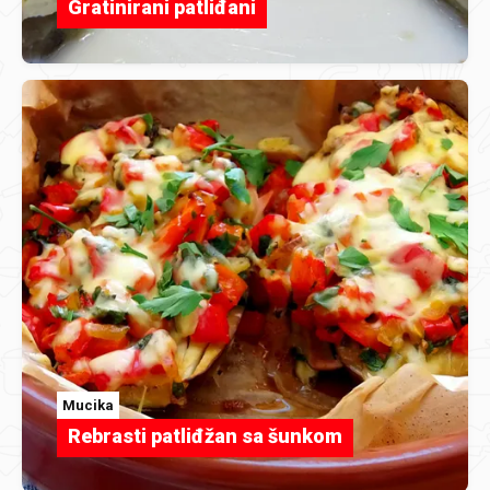
Gratinirani patliđani
Mucika
Rebrasti patliđžan sa šunkom