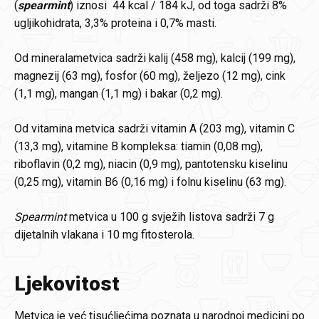
(
spearmint
) iznosi 44 kcal / 184 kJ, od toga sadrži 8%
ugljikohidrata, 3,3% proteina i 0,7% masti.
Od mineralametvica sadrži kalij (458 mg), kalcij (199 mg),
magnezij (63 mg), fosfor (60 mg), željezo (12 mg), cink
(1,1 mg), mangan (1,1 mg) i bakar (0,2 mg).
Od vitamina metvica sadrži vitamin A (203 mg), vitamin C
(13,3 mg), vitamine B kompleksa: tiamin (0,08 mg),
riboflavin (0,2 mg), niacin (0,9 mg), pantotensku kiselinu
(0,25 mg), vitamin B6 (0,16 mg) i folnu kiselinu (63 mg).
Spearmint
metvica u 100 g svježih listova sadrži 7 g
dijetalnih vlakana i 10 mg fitosterola.
Ljekovitost
Metvica je već tisućljećima poznata u narodnoj medicini po