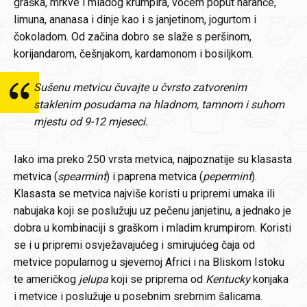
graška, mrkve i mladog krumpira, voćem poput naranče,
limuna, ananasa i dinje kao i s janjetinom, jogurtom i
čokoladom. Od začina dobro se slaže s peršinom,
korijandarom, češnjakom, kardamonom i bosiljkom.
Sušenu metvicu čuvajte u čvrsto zatvorenim
staklenim posudama na hladnom, tamnom i suhom
mjestu od 9-12 mjeseci.
Iako ima preko 250 vrsta metvica, najpoznatije su klasasta
metvica (
spearmint
) i paprena metvica (
pepermint
).
Klasasta se metvica najviše koristi u pripremi umaka ili
nabujaka koji se poslužuju uz pečenu janjetinu, a jednako je
dobra u kombinaciji s graškom i mladim krumpirom. Koristi
se i u pripremi osvježavajućeg i smirujućeg čaja od
metvice popularnog u sjevernoj Africi i na Bliskom Istoku
te američkog
jelupa
koji se priprema od
Kentucky
konjaka
i metvice i poslužuje u posebnim srebrnim šalicama.