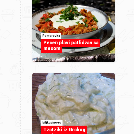
Pomoravka
Pečen plavi patlidžan sa
mesom
biljkupinovo
Tzatziki iz Grckog