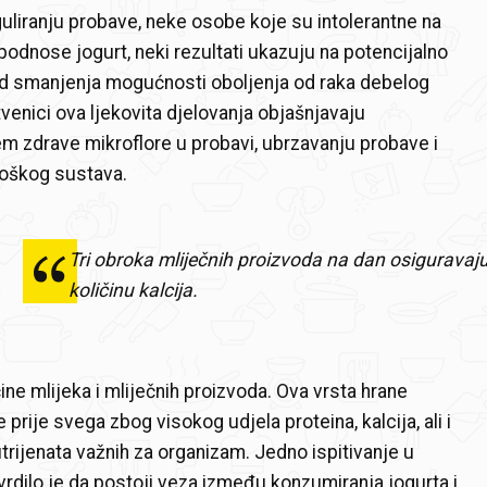
uliranju probave, neke osobe koje su intolerantne na
podnose jogurt, neki rezultati ukazuju na potencijalno
od smanjenja mogućnosti oboljenja od raka debelog
tvenici ova ljekovita djelovanja objašnjavaju
m zdrave mikroflore u probavi, ubrzavanju probave i
loškog sustava.
Tri obroka mliječnih proizvoda na dan osigurava
količinu kalcija.
ine mlijeka i mliječnih proizvoda. Ova vrsta hrane
prije svega zbog visokog udjela proteina, kalcija, ali i
trijenata važnih za organizam. Jedno ispitivanje u
vrdilo je da postoji veza između konzumiranja jogurta i