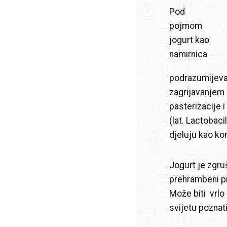
Pod
pojmom
jogurt kao
namirnica
podrazumijeva 
zagrijavanjem 
pasterizacije 
(lat. Lactobac
djeluju kao ko
Jogurt je zgru
prehrambeni pr
Može biti vrlo
svijetu poznatij