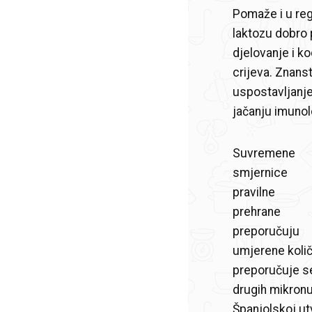
Pomaže i u reg
laktozu dobro 
djelovanje i k
crijeva. Znans
uspostavljanje
jačanju imuno
Suvremene
smjernice
pravilne
prehrane
preporučuju
umjerene količ
preporučuje se 
drugih mikronu
Španjolskoj ut