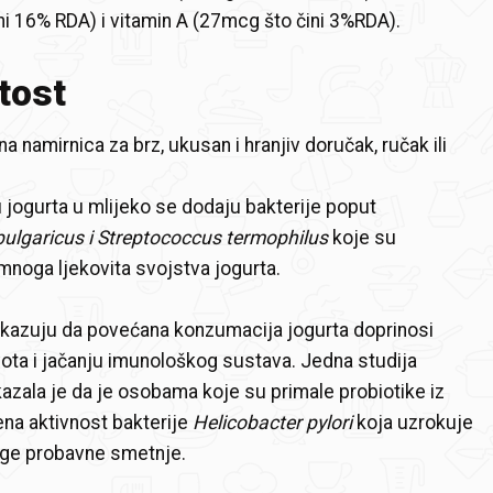
ni 16% RDA) i vitamin A (27mcg što čini 3%RDA).
tost
na namirnica za brz, ukusan i hranjiv doručak, ručak ili
 jogurta u mlijeko se dodaju bakterije poput
bulgaricus i Streptococcus termophilus
koje su
noga ljekovita svojstva jogurta.
okazuju da povećana konzumacija jogurta doprinosi
vota i jačanju imunološkog sustava. Jedna studija
kazala je da je osobama koje su primale probiotike iz
na aktivnost bakterije
Helicobacter pylori
koja uzrokuje
ruge probavne smetnje.