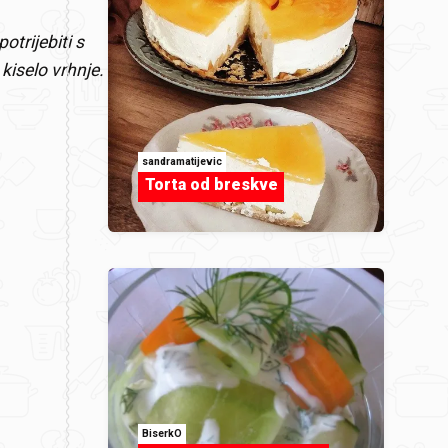
otrijebiti s
kiselo vrhnje.
sandramatijevic
Torta od breskve
BiserkO