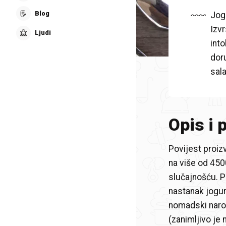
Blog
Jog
Izvr
Ljudi
into
doru
sala
Opis i 
Povijest proiz
na više od 4500
slučajnošću. P
nastanak jogur
nomadski narod
(zanimljivo je 