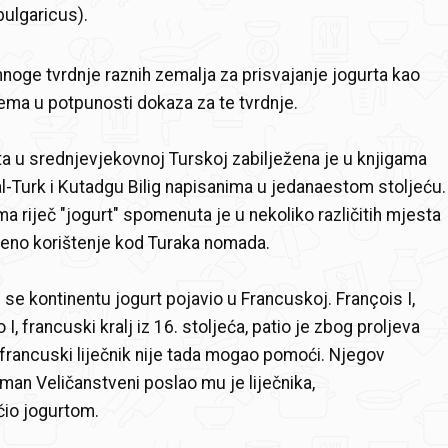
bulgaricus).
noge tvrdnje raznih zemalja za prisvajanje jogurta kao
nema u potpunosti dokaza za te tvrdnje.
a u srednjevjekovnoj Turskoj zabilježena je u knjigama
l-Turk i Kutadgu Bilig napisanima u jedanaestom stoljeću.
ma riječ "jogurt" spomenuta je u nekoliko različitih mjesta
jeno korištenje kod Turaka nomada.
e kontinentu jogurt pojavio u Francuskoj. François I,
I, francuski kralj iz 16. stoljeća, patio je zbog proljeva
francuski liječnik nije tada mogao pomoći. Njegov
man Veličanstveni poslao mu je liječnika,
ečio jogurtom.