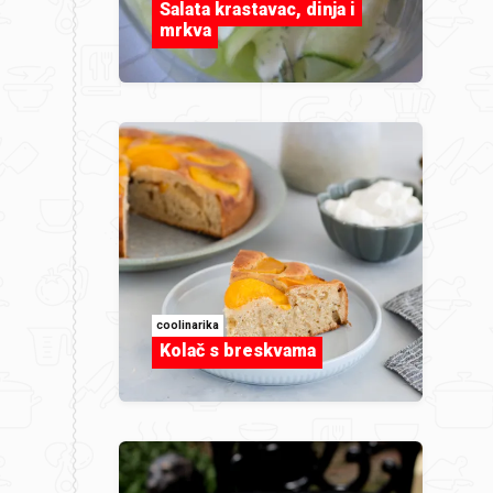
Salata krastavac, dinja i
mrkva
coolinarika
Kolač s breskvama