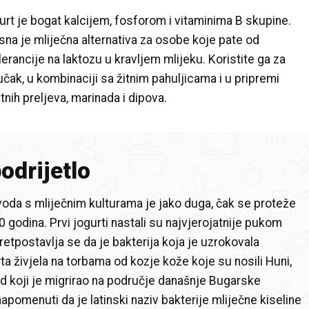
urt je bogat kalcijem, fosforom i vitaminima B skupine.
sna je mliječna alternativa za osobe koje pate od
lerancije na laktozu u kravljem mlijeku. Koristite ga za
čak, u kombinaciji sa žitnim pahuljicama i u pripremi
tnih preljeva, marinada i dipova.
podrijetlo
voda s mliječnim kulturama je jako duga, čak se proteže
 godina. Prvi jogurti nastali su najvjerojatnije pukom
retpostavlja se da je bakterija koja je uzrokovala
ta živjela na torbama od kozje kože koje su nosili Huni,
 koji je migrirao na područje današnje Bugarske
napomenuti da je latinski naziv bakterije mliječne kiseline