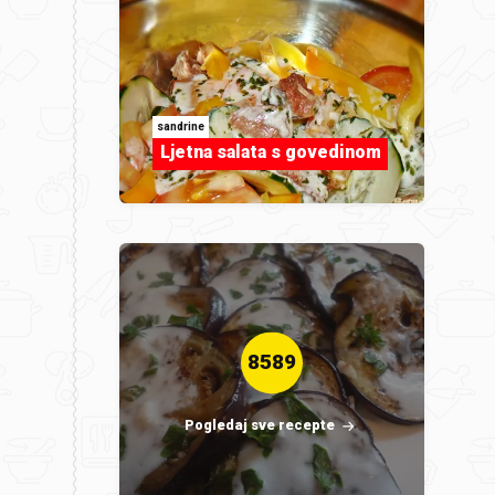
sandrine
Ljetna salata s govedinom
8589
Pogledaj sve recepte