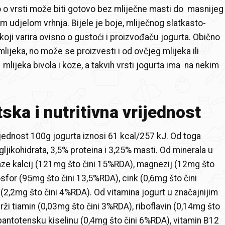
 o vrsti može biti gotovo bez mliječne masti do masnijeg
im udjelom vrhnja. Bijele je boje, mliječnog slatkasto-
koji varira ovisno o gustoći i proizvođaču jogurta. Obično
mlijeka, no može se proizvesti i od ovčjeg mlijeka ili
mlijeka bivola i koze, a takvih vrsti jogurta ima na nekim
ska i nutritivna vrijednost
jednost 100g jogurta iznosi 61 kcal/257 kJ. Od toga
ljikohidrata, 3,5% proteina i 3,25% masti. Od minerala u
aze kalcij (121mg što čini 15%RDA), magnezij (12mg što
osfor (95mg što čini 13,5%RDA), cink (0,6mg što čini
(2,2mg što čini 4%RDA). Od vitamina jogurt u značajnijim
rži tiamin (0,03mg što čini 3%RDA), riboflavin (0,14mg što
pantotensku kiselinu (0,4mg što čini 6%RDA), vitamin B12