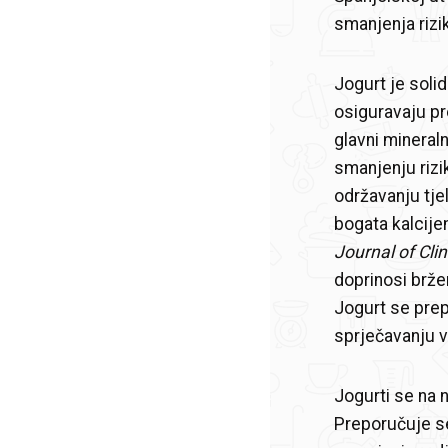
smanjenja rizi
Jogurt je solid
osiguravaju pre
glavni mineraln
smanjenju rizi
održavanju tjel
bogata kalcije
Journal of Clin
doprinosi brže
Jogurt se prep
sprječavanju va
Jogurti se na n
Preporučuje se