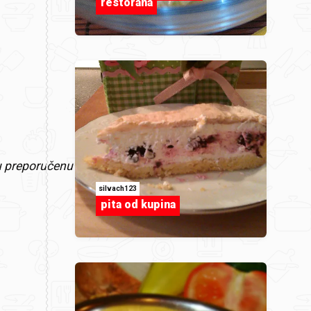
restorana
ju preporučenu
silvach123
pita od kupina