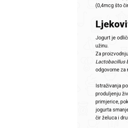
(0,4mcg što či
Ljekovi
Jogurt je odlič
užinu.
Za proizvodnju
Lactobacillus 
odgovorne za m
Istraživanja p
produljenju ži
primjerice, po
jogurta smanje
čir želuca i d