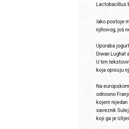
Lactobacillus 
Iako postoje m
njihovog, još 
Uporaba jogurt
Diwan Lughat a
U tim tekstovi
koja opisuju n
Na europskom s
odnosno Franjo 
kojem nijedan 
saveznik Sulej
koji ga je izlij