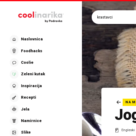
Preskoči na glavni sadržaj
Naslovnica
Foodhacks
Coolie
Zeleni kutak
Inspiracija
Recepti
NAM
Jo
Jela
Namirnice
Engleski 
Slike