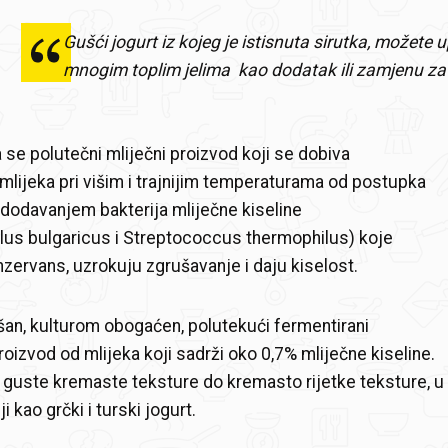
Gušći jogurt iz kojeg je istisnuta sirutka, možete up
mnogim toplim jelima kao dodatak ili zamjenu za 
se polutečni mliječni proizvod koji se dobiva
mlijeka pri višim i trajnijim temperaturama od postupka
i dodavanjem bakterija mliječne kiseline
illus bulgaricus i Streptococcus thermophilus) koje
nzervans, uzrokuju zgrušavanje i daju kiselost.
šan, kulturom obogaćen, polutekući fermentirani
oizvod od mlijeka koji sadrži oko 0,7% mliječne kiseline.
 guste kremaste teksture do kremasto rijetke teksture, u
i kao grčki i turski jogurt.