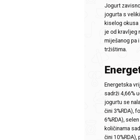
Jogurt zavisno
jogurta s velik
kiselog okusa 
je od kravljeg 
miješanog pa i 
tržištima.
Energet
Energetska vri
sadrži 4,66% ug
jogurtu se nal
čini 3%RDA), f
6%RDA), selen 
količinama sad
čini 10%RDA), 