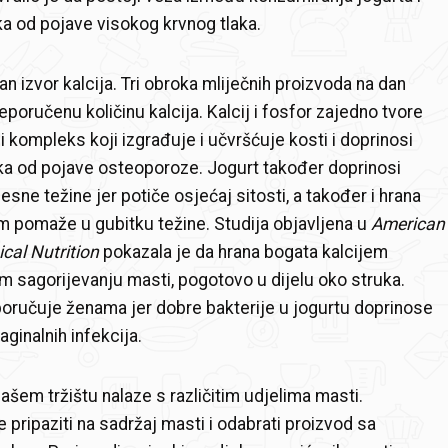
ka od pojave visokog krvnog tlaka.
an izvor kalcija. Tri obroka mliječnih proizvoda na dan
poručenu količinu kalcija. Kalcij i fosfor zajedno tvore
i kompleks koji izgrađuje i učvršćuje kosti i doprinosi
ka od pojave osteoporoze. Jogurt također doprinosi
esne težine jer potiče osjećaj sitosti, a također i hrana
m pomaže u gubitku težine. Studija objavljena u
American
ical Nutrition
pokazala je da hrana bogata kalcijem
m sagorijevanju masti, pogotovo u dijelu oko struka.
oručuje ženama jer dobre bakterije u jogurtu doprinose
ginalnih infekcija.
ašem tržištu nalaze s različitim udjelima masti.
 pripaziti na sadržaj masti i odabrati proizvod sa