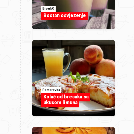
BiserkO
Bostan osvjezenje
Pomoravka
Kolač od bresaka sa
ukusom limuna