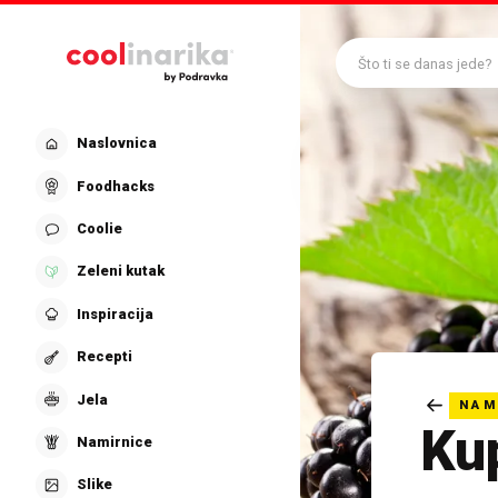
Preskoči na glavni sadržaj
Što ti se danas jede?
Naslovnica
Foodhacks
Coolie
Zeleni kutak
Inspiracija
Recepti
Jela
NAM
Ku
Namirnice
Slike