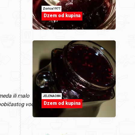
Zorica1977
Dzem od kupina
eda ili malo
JELENAO84
Dzem od kupina
 bobičastog voća.