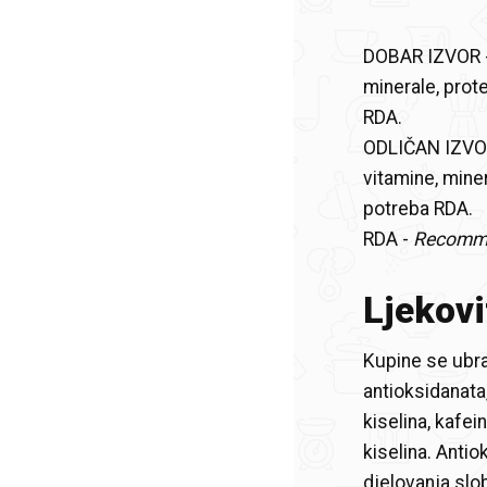
DOBAR IZVOR -
minerale, prot
RDA.
ODLIČAN IZVOR
vitamine, miner
potreba RDA.
RDA -
Recomme
Ljekovi
Kupine se ubra
antioksidanata,
kiselina, kafei
kiselina. Anti
djelovanja slob