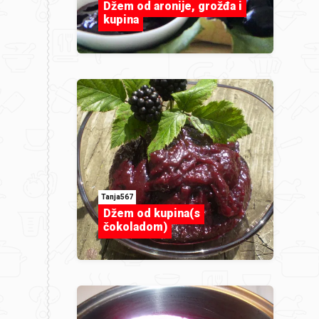
Džem od aronije, grožđa i
kupina
Tanja567
Džem od kupina(s
čokoladom)