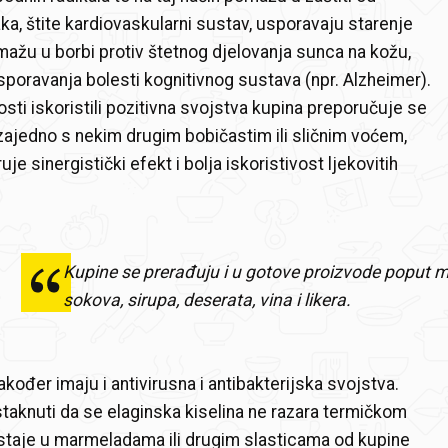
aka, štite kardiovaskularni sustav, usporavaju starenje
ažu u borbi protiv štetnog djelovanja sunca na kožu,
oravanja bolesti kognitivnog sustava (npr. Alzheimer).
osti iskoristili pozitivna svojstva kupina preporučuje se
ajedno s nekim drugim bobičastim ili sličnim voćem,
je sinergistički efekt i bolja iskoristivost ljekovitih
Kupine se prerađuju i u gotove proizvode poput 
sokova, sirupa, deserata, vina i likera.
akođer imaju i antivirusna i antibakterijska svojstva.
istaknuti da se elaginska kiselina ne razara termičkom
staje u marmeladama ili drugim slasticama od kupine