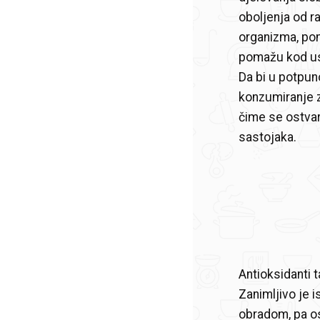
oboljenja od r
organizma, pom
pomažu kod usp
Da bi u potpun
konzumiranje z
čime se ostvaru
sastojaka.
Antioksidanti t
Zanimljivo je 
obradom, pa o