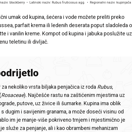
naziv
:
blackberry
Latinski naziv
:
Rubus fruticosus agg.
Regionalni naziv
:
kupinjača
ični umak od kupina, šećera i vode možete preliti preko
ssea, parfait krema ili ledenih deserata poput sladoleda 
tte i vanilin kreme. Kompot od kupina i jabuka poslužite u
nu teletinu ili divljač.
podrijetlo
 za nekoliko vrsta biljaka penjačica iz roda
Rubus
,
(
Rosaceae
). Najčešće rastu na zaštićenim mjestima uz
grade, putove, uz živice ili šumarke. Kupina ima oblik
 s dugim i savijenim granama, a može doseći visinu od
blo im je manje-više pokriveno trnjem i mjestimično je
lje služe za penjanje, ali i kao obrambeni mehanizam