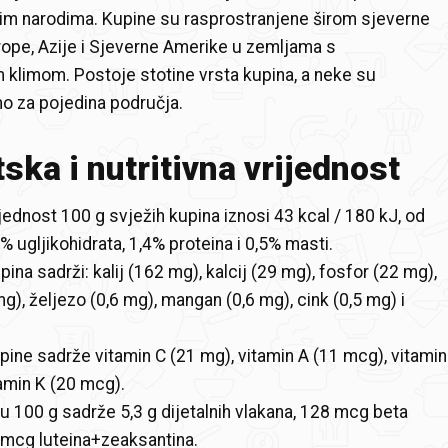
vim narodima. Kupine su rasprostranjene širom sjeverne
rope, Azije i Sjeverne Amerike u zemljama s
 klimom. Postoje stotine vrsta kupina, a neke su
o za pojedina područja.
ska i nutritivna vrijednost
jednost 100 g svježih kupina iznosi 43 kcal / 180 kJ, od
% ugljikohidrata, 1,4% proteina i 0,5% masti.
ina sadrži: kalij (162 mg), kalcij (29 mg), fosfor (22 mg),
g), željezo (0,6 mg), mangan (0,6 mg), cink (0,5 mg) i
.
pine sadrže vitamin C (21 mg), vitamin A (11 mcg), vitamin
tamin K (20 mcg).
u 100 g sadrže 5,3 g dijetalnih vlakana, 128 mcg beta
 mcg luteina+zeaksantina.