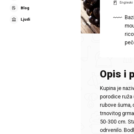
Engleski 
Blog
Baz
Ljudi
mou
rico
peče
Opis i 
Kupina je naziv
porodice ruža 
rubove šuma, o
trnovitog grma
50-300 cm. Sta
odrvenilo. Bod