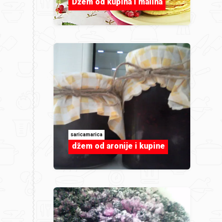
Džem od kupina i malina
saricamarica
džem od aronije i kupine