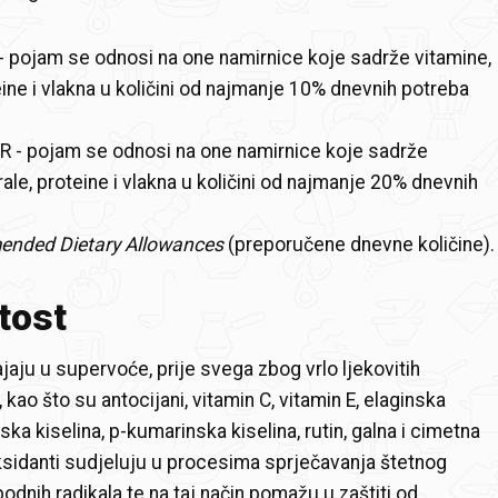
 pojam se odnosi na one namirnice koje sadrže vitamine,
eine i vlakna u količini od najmanje 10% dnevnih potreba
 - pojam se odnosi na one namirnice koje sadrže
ale, proteine i vlakna u količini od najmanje 20% dnevnih
nded Dietary Allowances
(preporučene dnevne količine).
tost
jaju u supervoće, prije svega zbog vrlo ljekovitih
 kao što su antocijani, vitamin C, vitamin E, elaginska
nska kiselina, p-kumarinska kiselina, rutin, galna i cimetna
oksidanti sudjeluju u procesima sprječavanja štetnog
odnih radikala te na taj način pomažu u zaštiti od