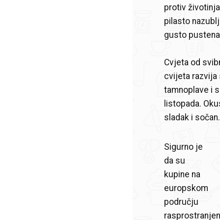
protiv životinj
pilasto nazublj
gusto pustena
Cvjeta od svib
cvijeta razvija
tamnoplave i s
listopada. Oku
sladak i sočan.
Sigurno je
da su
kupine na
europskom
području
rasprostranjene