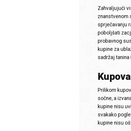
Zahvaljujući v
znanstvenom st
sprječavanju r
poboljšati zacj
probavnog sus
kupine za ubla
sadržaj tanina
Kupovan
Prilikom kupov
sočne, a izvan
kupine nisu uvi
svakako pogled
kupine nisu ošt