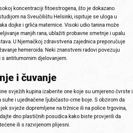
isokoj koncentraciji fitoestrogena, što je dokazano
udijom na Sveučilištu Helsinki, ispituje se uloga u
aka dojke i grlića maternice. Visoki udio tanina može
eljivanje manjih rana, ublažiti probavne smetnje i upalu
tava. U Njemačkoj zdravstvena zajednica preporučuje
žavanje hemeroida. Neki znanstveni radovi povezuju
 i s antitumornim djelovanjem.
je i čuvanje
ine svježih kupina izaberite one koje su umjereno čvrste i
a suhe i ujednačene ljubičasto-crne boje. S obzirom da
jek svježe dopremljene na tržnice ili na police trgovina,
ajte dno plastičnih posudica kako biste provjerili da
ećene ili s razvijenom plijesni.