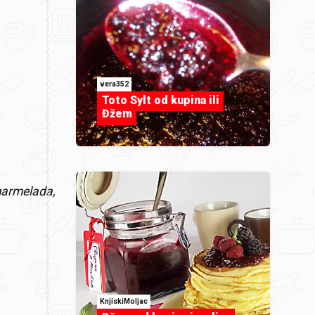
vera352
Toto Sylt od kupina ili
Đžem
marmelada,
KnjiskiMoljac