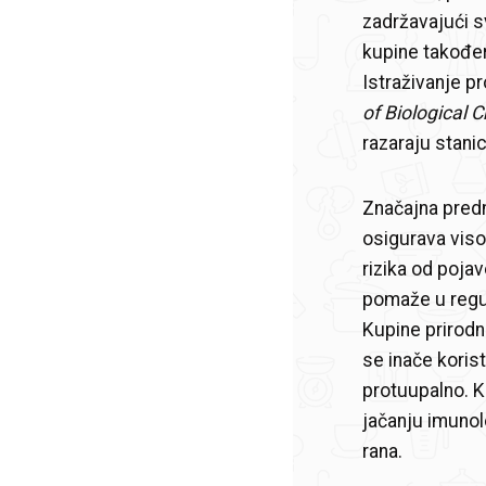
zadržavajući s
kupine takođe
Istraživanje p
of Biological 
razaraju stani
Značajna predn
osigurava viso
rizika od pojav
pomaže u regul
Kupine prirodno
se inače koris
protuupalno. K
jačanju imunol
rana.