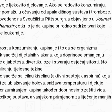
voje ljekovito djelovanje. Ako se redovito konzumiraju,
r pomažu u očuvanju od upala dišnog sustava i tromboze.
rovedeno na Sveučilištu Pittsburgh, a objavljeno u
Journal
Chemistry
, otkrilo je da kupine prirodno sadrže tvari koje
ce leukemije.
ost u konzumiranju kupina je i to da se organizmu
k sadržaj dijetalnih vlakana, koja doprinose smanjenju
e dijabetesa, divertikuloze i stvaraju osjećaj sitosti, što
iranju tjelesne težine.
 sadrže salicilnu kiselinu (aktivni sastojak aspirina) koja
ti za ublažavanje bolova, snižava temperaturu i djeluje
onzumiranjem kupina također doprinosimo zaštiti vida,
oškog sustava, a vanjskom primjenom za liječenje manjih