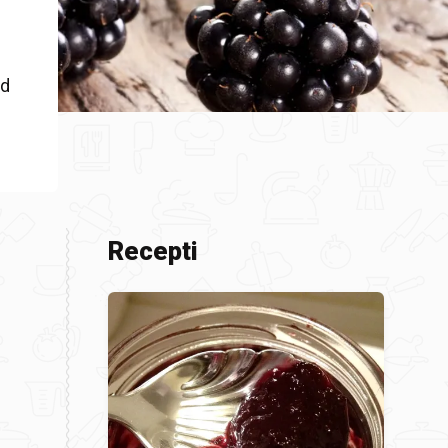
od
z
Recepti