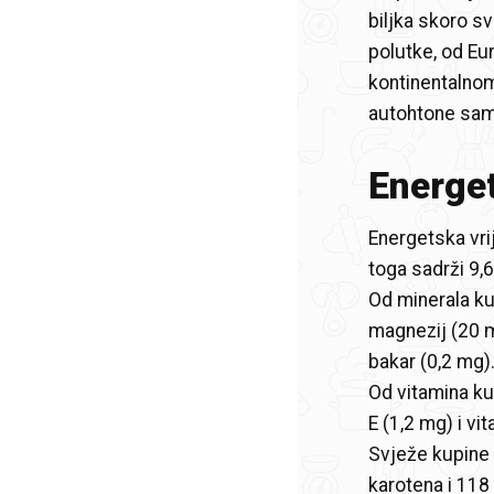
biljka skoro s
polutke, od Eu
kontinentalnom
autohtone sam
Energet
Energetska vri
toga sadrži 9,6
Od minerala kup
magnezij (20 m
bakar (0,2 mg)
Od vitamina ku
E (1,2 mg) i vi
Svježe kupine 
karotena i 118