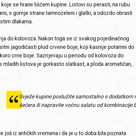
a koje se hrane lišćem kupine. Listovi su perasti, na rubu
eni, s gornje strane tamnozeleni i glatki, a odozdo obrasli
stim dlakama.
nja do kolovoza. Nakon toga se iz svakog pojedinačnog
 sitni jagodičasti plod crvene boje, koji kasnije potamni do
koro crne boje. Sazrijevaju u periodu od kolovoza do
s mladih listova je gorkasto slatkast, a ploda aromatičan,
Svježe kupine poslužite samostalno s dodatkom m
šećera ili napravite voćnu salatu od kombinacije
 još iz antičkih vremena i da je u to doba bila poznata