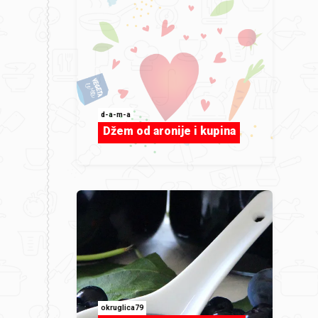
d-a-m-a
Džem od aronije i kupina
okruglica79