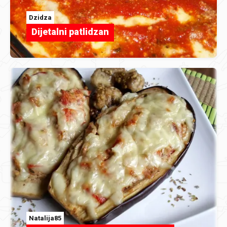
Dzidza
Dijetalni patlidzan
Natalija85