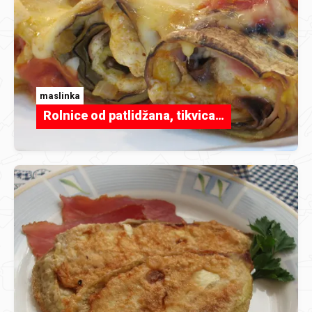
maslinka
Rolnice od patlidžana, tikvica…