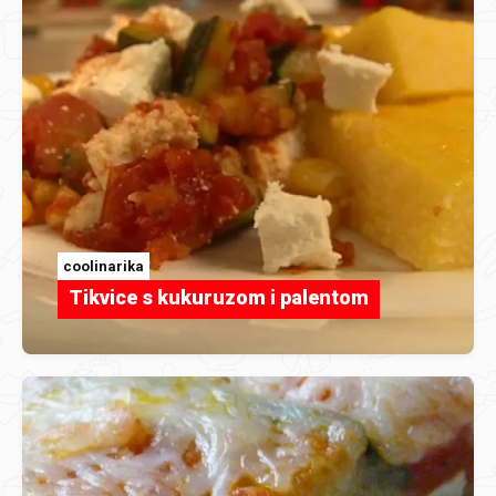
coolinarika
Tikvice s kukuruzom i palentom