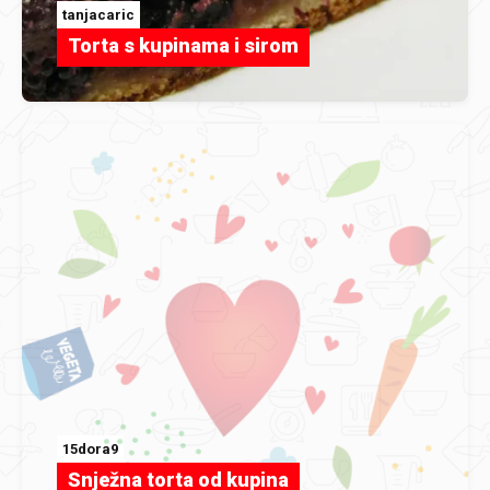
tanjacaric
Torta s kupinama i sirom
15dora9
Snježna torta od kupina