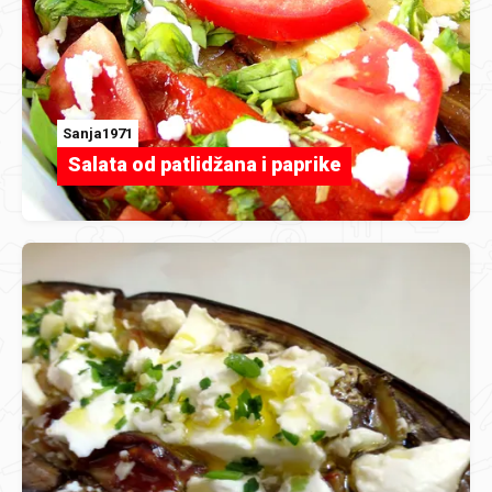
Sanja1971
Salata od patlidžana i paprike