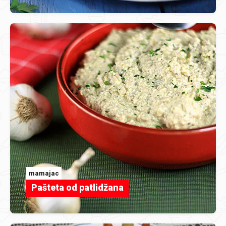
mamajac
Pašteta od patlidžana