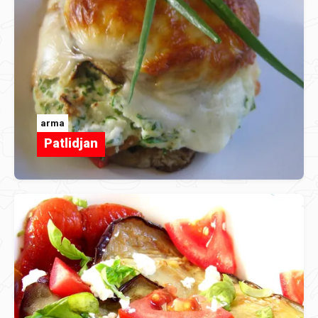
arma
Patlidjan