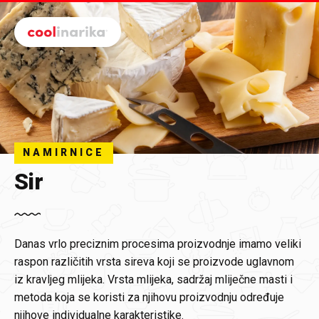
Preskoči na glavni sadržaj
NAMIRNICE
Sir
Danas vrlo preciznim procesima proizvodnje imamo veliki
raspon različitih vrsta sireva koji se proizvode uglavnom
iz kravljeg mlijeka. Vrsta mlijeka, sadržaj mliječne masti i
metoda koja se koristi za njihovu proizvodnju određuje
njihove individualne karakteristike.