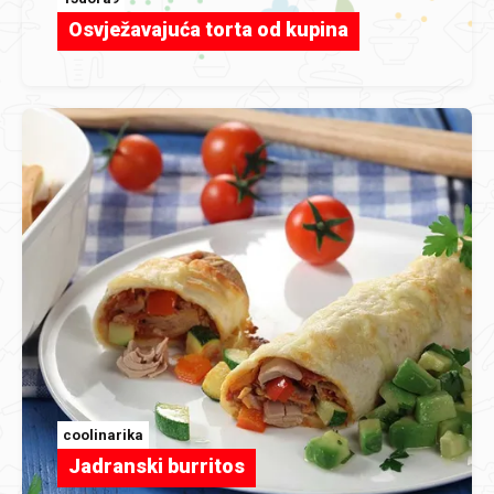
Osvježavajuća torta od kupina
coolinarika
Jadranski burritos