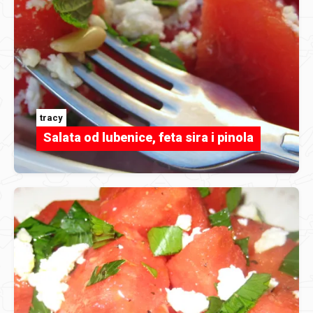
tracy
Salata od lubenice, feta sira i pinola