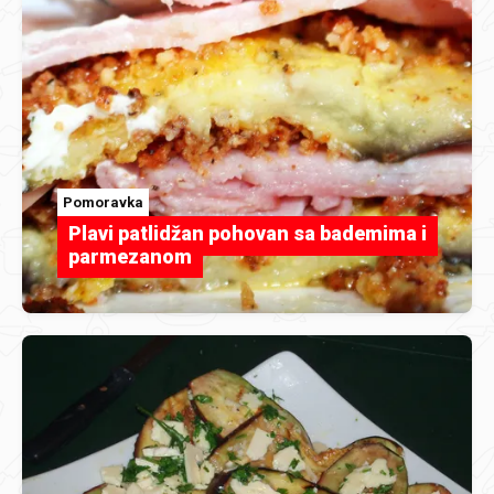
Pomoravka
Plavi patlidžan pohovan sa bademima i
parmezanom