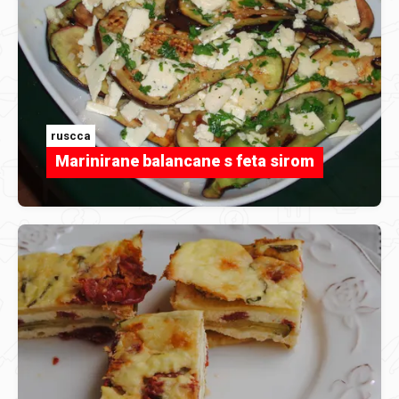
ruscca
Marinirane balancane s feta sirom