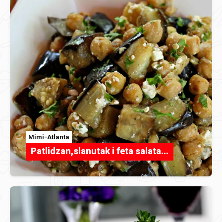
Mimi-Atlanta
Patlidzan,slanutak i feta salata...