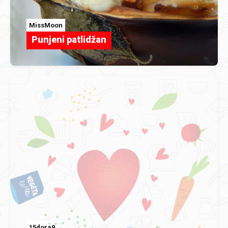
MissMoon
Punjeni patlidžan
15dora9