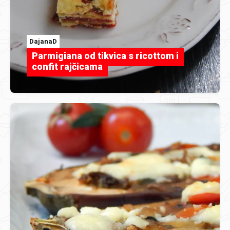
DajanaD
Parmigiana od tikvica s ricottom i
confit rajčicama