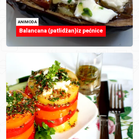
ANIMODA
Balancana (patlidžan)iz pećnice