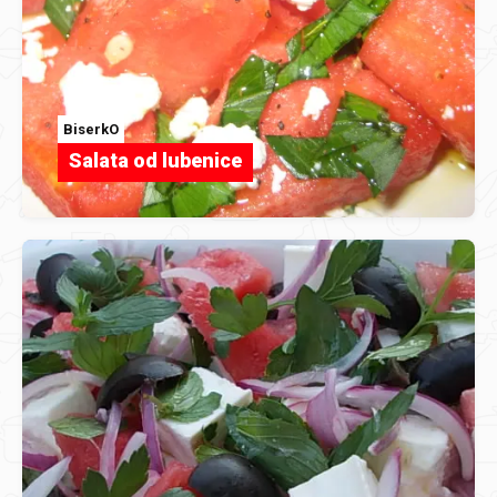
BiserkO
Salata od lubenice