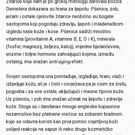
Žitarice koje nam je po grčkoj mitologiji darovala božica
Demetera dokazana su hrana za ljepotu. Pšenica, zob,
ječam i ostale cjelovite žitarice neobično su bogate
sastojcima koji pogoduju zdravlju, ljepoti i mladenačkom
izgledu naše kože i kose. Pšenica sadrži mnoštvo
vitamina (provitamin A, vitamine B, E, D i K), minerala
(fosfor, magnezij, željezo, kalcij), vrijedne bjelančevine,
enzime i biljne hormone zahvaljujući kojima, između
ostalog, ima snažan
anti-aging
efekt.
Svojim sastojcima ona pomlađuje, izglađuje, hrani, vlaži i
izbjeljuje kožu, ali je i čisti i osvježava pa je osim za zrelu,
pogodna i za sve ostale, uključujući i masne tipove kože.
Uz pšenicu, i zob ima snažan učinak na ljepotu i zdravlje
kože. Stoga su i dandanas mnoge engleske kupaonice
nezamislive bez platnene vrećice sa zobenim brašnom
koje se odavna koristi kao prva pomoć osjetljivoj koži
uslijed reakcije na sapun ili neko drugo kozmetičko