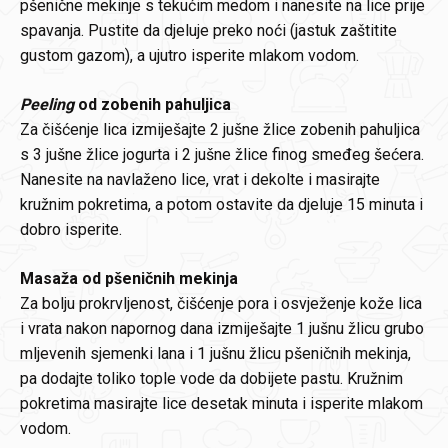
pšenične mekinje s tekućim medom i nanesite na lice prije
spavanja. Pustite da djeluje preko noći (jastuk zaštitite
gustom gazom), a ujutro isperite mlakom vodom.
Peeling
od zobenih pahuljica
Za čišćenje lica izmiješajte 2 jušne žlice zobenih pahuljica
s 3 jušne žlice jogurta i 2 jušne žlice finog smeđeg šećera.
Nanesite na navlaženo lice, vrat i dekolte i masirajte
kružnim pokretima, a potom ostavite da djeluje 15 minuta i
dobro isperite.
Masaža od pšeničnih mekinja
Za bolju prokrvljenost, čišćenje pora i osvježenje kože lica
i vrata nakon napornog dana izmiješajte 1 jušnu žlicu grubo
mljevenih sjemenki lana i 1 jušnu žlicu pšeničnih mekinja,
pa dodajte toliko tople vode da dobijete pastu. Kružnim
pokretima masirajte lice desetak minuta i isperite mlakom
vodom.