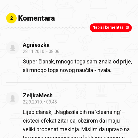
Komentara
2
Napiši komentar
Agnieszka
28.11.2010.
08:06
Super članak, mnogo toga sam znala od prije,
ali mnogo toga novog naučila - hvala.
ZeljkaMesh
22.9.2010.
09:45
Lijep clanak,...Naglasila bih na ‘cleansing’ –
cisteci efekat zitarica, obzirom da imaju
veliki procenat mekinja. Mislim da upravo na
taj nacin omogucavaju efektivno ciscenje