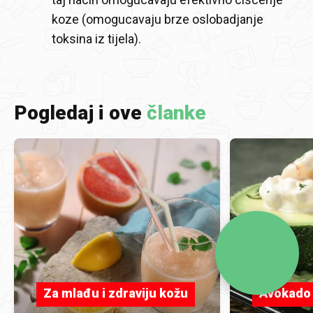
koze (omogucavaju brze oslobadjanje
toksina iz tijela).
Pogledaj i ove
članke
Za mlađu i zdraviju kožu
Avokado 