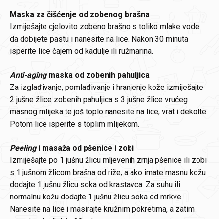
Maska za čišćenje od zobenog brašna
Izmiješajte cjelovito zobeno brašno s toliko mlake vode
da dobijete pastu i nanesite na lice. Nakon 30 minuta
isperite lice čajem od kadulje ili ružmarina.
Anti-aging
maska od zobenih pahuljica
Za izglađivanje, pomlađivanje i hranjenje kože izmiješajte
2 jušne žlice zobenih pahuljica s 3 jušne žlice vrućeg
masnog mlijeka te još toplo nanesite na lice, vrat i dekolte.
Potom lice isperite s toplim mlijekom.
Peeling
i masaža od pšenice i zobi
Izmiješajte po 1 jušnu žlicu mljevenih zrnja pšenice ili zobi
s 1 jušnom žlicom brašna od riže, a ako imate masnu kožu
dodajte 1 jušnu žlicu soka od krastavca. Za suhu ili
normalnu kožu dodajte 1 jušnu žlicu soka od mrkve.
Nanesite na lice i masirajte kružnim pokretima, a zatim