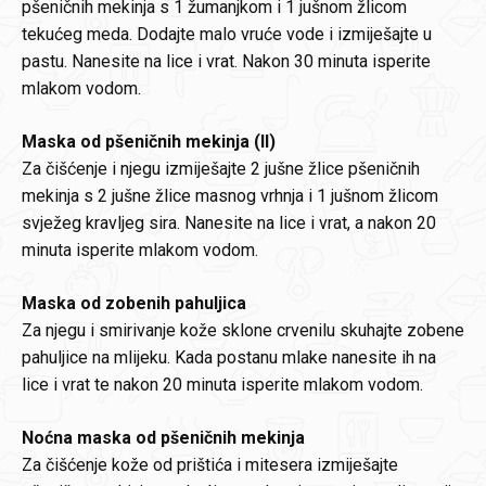
pšeničnih mekinja s 1 žumanjkom i 1 jušnom žlicom
tekućeg meda. Dodajte malo vruće vode i izmiješajte u
pastu. Nanesite na lice i vrat. Nakon 30 minuta isperite
mlakom vodom.
Maska od pšeničnih mekinja (II)
Za čišćenje i njegu izmiješajte 2 jušne žlice pšeničnih
mekinja s 2 jušne žlice masnog vrhnja i 1 jušnom žlicom
svježeg kravljeg sira. Nanesite na lice i vrat, a nakon 20
minuta isperite mlakom vodom.
Maska od zobenih pahuljica
Za njegu i smirivanje kože sklone crvenilu skuhajte zobene
pahuljice na mlijeku. Kada postanu mlake nanesite ih na
lice i vrat te nakon 20 minuta isperite mlakom vodom.
Noćna maska od pšeničnih mekinja
Za čišćenje kože od prištića i mitesera izmiješajte