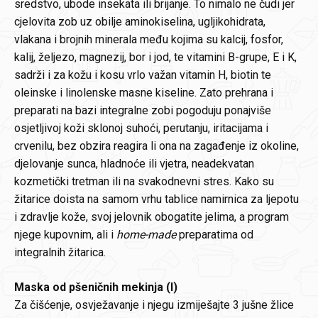
sredstvo, ubode insekata ili brijanje. To nimalo ne čudi jer
cjelovita zob uz obilje aminokiselina, ugljikohidrata,
vlakana i brojnih minerala među kojima su kalcij, fosfor,
kalij, željezo, magnezij, bor i jod, te vitamini B-grupe, E i K,
sadrži i za kožu i kosu vrlo važan vitamin H, biotin te
oleinske i linolenske masne kiseline. Zato prehrana i
preparati na bazi integralne zobi pogoduju ponajviše
osjetljivoj koži sklonoj suhoći, perutanju, iritacijama i
crvenilu, bez obzira reagira li ona na zagađenje iz okoline,
djelovanje sunca, hladnoće ili vjetra, neadekvatan
kozmetički tretman ili na svakodnevni stres. Kako su
žitarice doista na samom vrhu tablice namirnica za ljepotu
i zdravlje kože, svoj jelovnik obogatite jelima, a program
njege kupovnim, ali i
home-made
preparatima od
integralnih žitarica.
Maska od pšeničnih mekinja (I)
Za čišćenje, osvježavanje i njegu izmiješajte 3 jušne žlice