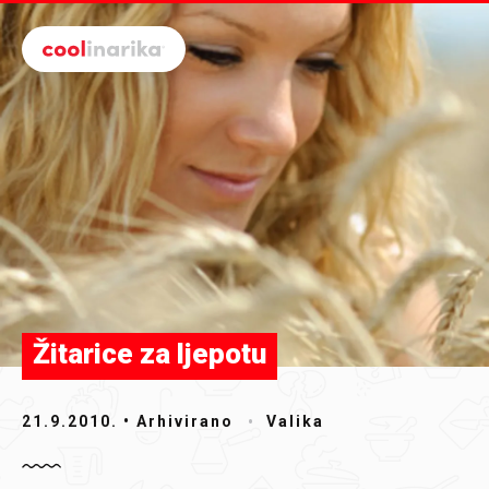
Preskoči na glavni sadržaj
Žitarice za ljepotu
21.9.2010.
• Arhivirano
Valika