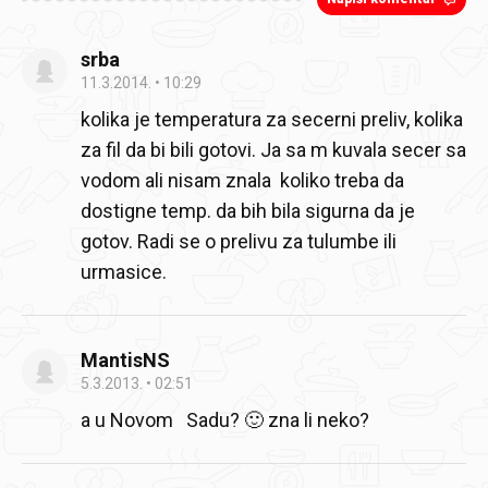
srba
11.3.2014.
10:29
kolika je temperatura za secerni preliv, kolika
za fil da bi bili gotovi. Ja sa m kuvala secer sa
vodom ali nisam znala koliko treba da
dostigne temp. da bih bila sigurna da je
gotov. Radi se o prelivu za tulumbe ili
urmasice.
MantisNS
5.3.2013.
02:51
a u Novom Sadu? 🙂 zna li neko?