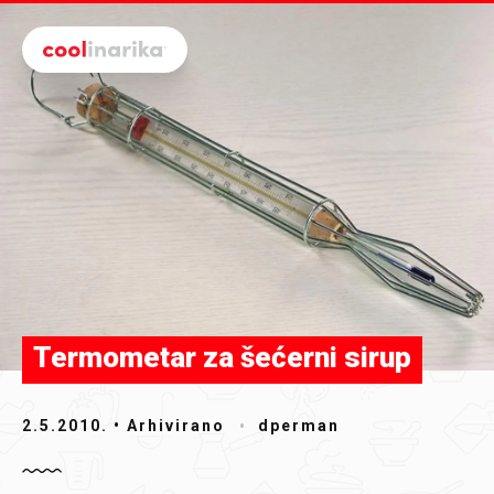
Preskoči na glavni sadržaj
Termometar za šećerni sirup
2.5.2010.
• Arhivirano
dperman