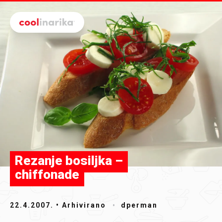
Preskoči na glavni sadržaj
Rezanje bosiljka –
chiffonade
22.4.2007.
• Arhivirano
dperman