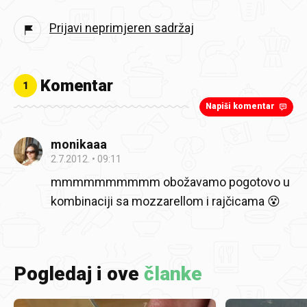
Prijavi neprimjeren sadržaj
Komentar
1
Napiši komentar
monikaaa
2.7.2012.
09:11
mmmmmmmmmm obožavamo pogotovo u
kombinaciji sa mozzarellom i rajčicama 😵
Pogledaj i ove
članke