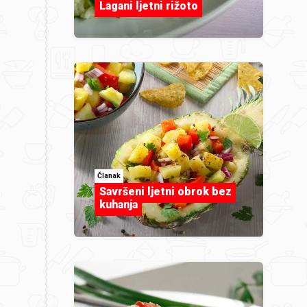
Lagani ljetni rižoto
Članak
Savršeni ljetni obrok bez
kuhanja