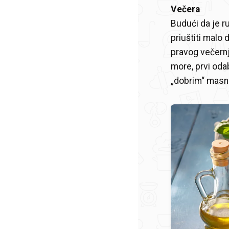
Večera
Budući da je r
priuštiti malo 
pravog večern
more, prvi oda
„dobrim“ masn