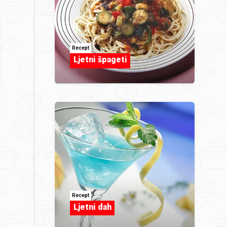
Recept
Ljetni špageti
Recept
Ljetni dah