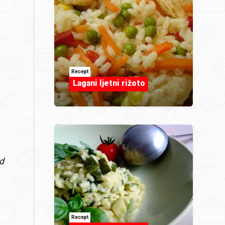
Recept
Lagani ljetni rižoto
od
Recept