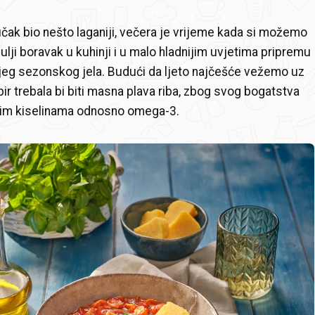
učak bio nešto laganiji, večera je vrijeme kada si možemo
dulji boravak u kuhinji i u malo hladnijim uvjetima pripremu
jeg sezonskog jela. Budući da ljeto najčešće vežemo uz
bir trebala bi biti masna plava riba, zbog svog bogatstva
im kiselinama odnosno omega-3.