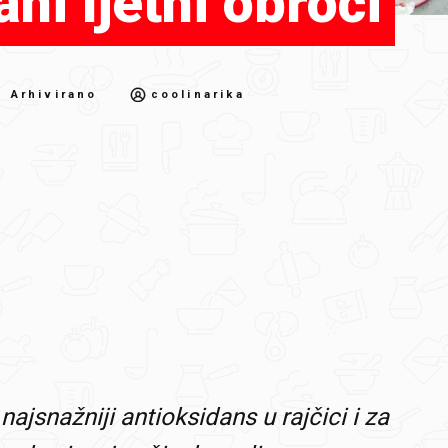
ni ljetni obroci
 Arhivirano
coolinarika
najsnažniji antioksidans u rajčici i za