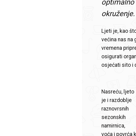
optimalno 
okruženje.
Ljeti je, kao š
većina nas na
vremena priprem
osigurati organ
osjećati sito 
Nasreću, ljeto
je i razdoblje
raznovrsnih
sezonskih
namirnica,
voća i povrća k