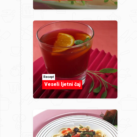
Recept
Veseli ljetni čaj