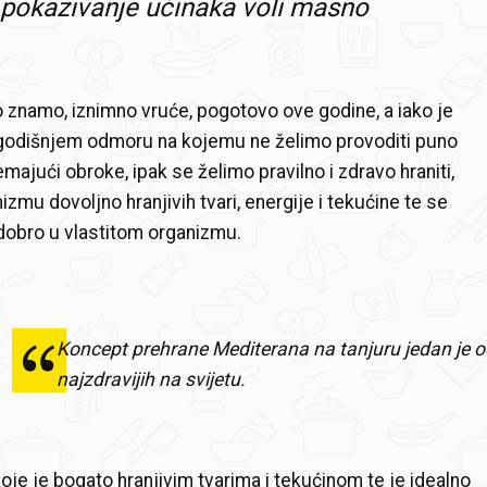
pokazivanje učinaka voli masno
to znamo, iznimno vruće, pogotovo ove godine, a iako je
 godišnjem odmoru na kojemu ne želimo provoditi puno
ajući obroke, ipak se želimo pravilno i zdravo hraniti,
izmu dovoljno hranjivih tvari, energije i tekućine te se
i dobro u vlastitom organizmu.
Koncept prehrane Mediterana na tanjuru jedan je 
najzdravijih na svijetu.
oje je bogato hranjivim tvarima i tekućinom te je idealno