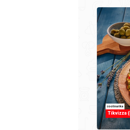
coolinarika
Tikvizza (