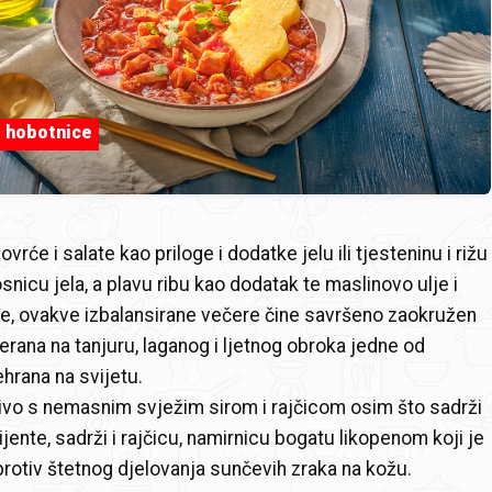
 hobotnice
rće i salate kao priloge i dodatke jelu ili tjesteninu i rižu
nicu jela, a plavu ribu kao dodatak te maslinovo ulje i
e, ovakve izbalansirane večere čine savršeno zaokružen
rana na tanjuru, laganog i ljetnog obroka jedne od
ehrana na svijetu.
ivo s nemasnim svježim sirom i rajčicom osim što sadrži
jente, sadrži i rajčicu, namirnicu bogatu likopenom koji je
rotiv štetnog djelovanja sunčevih zraka na kožu.