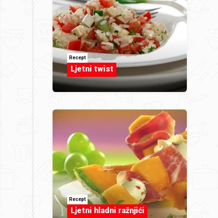
Recept
Ljetni twist
Recept
Ljetni hladni ražnjići