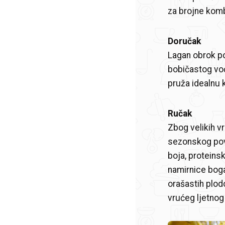
za brojne komb
Doručak
Lagan obrok po
bobičastog voć
pruža idealnu k
Ručak
Zbog velikih vr
sezonskog povr
boja, proteins
namirnice boga
orašastih plodo
vrućeg ljetnog