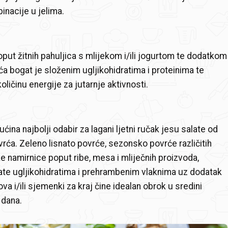
inacije u jelima.
put žitnih pahuljica s mlijekom i/ili jogurtom te dodatkom
a bogat je složenim ugljikohidratima i proteinima te
oličinu energije za jutarnje aktivnosti.
ućina najbolji odabir za lagani ljetni ručak jesu salate od
ća. Zeleno lisnato povrće, sezonsko povrće različitih
ke namirnice poput ribe, mesa i mliječnih proizvoda,
te ugljikohidratima i prehrambenim vlaknima uz dodatak
va i/ili sjemenki za kraj čine idealan obrok u sredini
 dana.