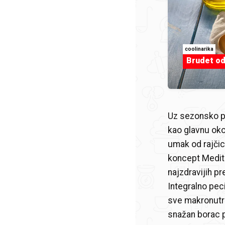
coolinarika
Brudet od
Uz sezonsko pov
kao glavnu okos
umak od rajčic
koncept Medite
najzdravijih pr
Integralno pec
sve makronutri
snažan borac p