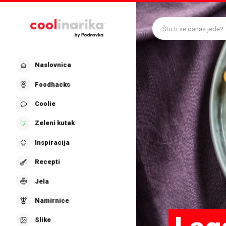
Preskoči na glavni sadržaj
Što ti se danas jede?
Naslovnica
Foodhacks
Coolie
Zeleni kutak
Inspiracija
Recepti
Jela
Namirnice
Slike