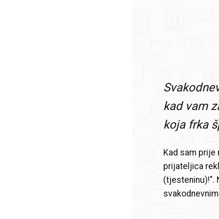
Svakodnevn
kad vam zaf
koja frka š
Kad sam prije m
prijateljica rek
(tjesteninu)!"
svakodnevnim d