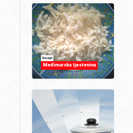
Recept
Međimurska tjestenina