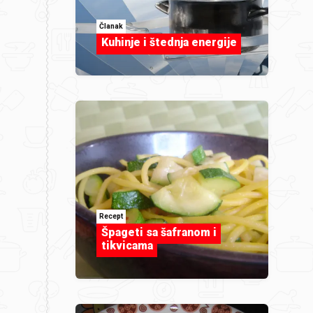
Članak
Kuhinje i štednja energije
Recept
Špageti sa šafranom i
tikvicama