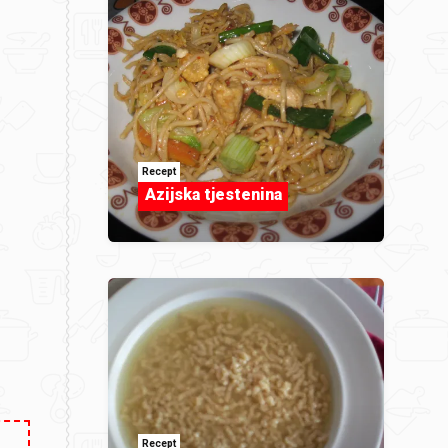
Recept
Azijska tjestenina
Recept