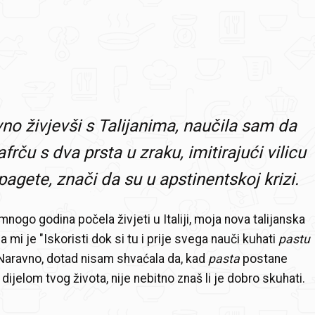
o živjevši s Talijanima, naučila sam da
rču s dva prsta u zraku, imitirajući vilicu
pagete, znači da su u apstinentskoj krizi.
nogo godina počela živjeti u Italiji, moja nova talijanska
la mi je "Iskoristi dok si tu i prije svega nauči kuhati
pastu
. Naravno, dotad nisam shvaćala da, kad
pasta
postane
ijelom tvog života, nije nebitno znaš li je dobro skuhati.