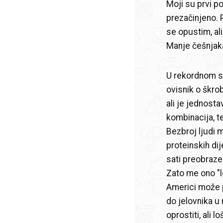
Moji su prvi po
prezačinjeno. P
se opustim, ali
Manje češnjaka
U rekordnom sa
ovisnik o škrob
ali je jednostav
kombinacija, te
Bezbroj ljudi 
proteinskih di
sati preobraze 
Zato me ono "lo
Americi može 
do jelovnika u
oprostiti, ali l