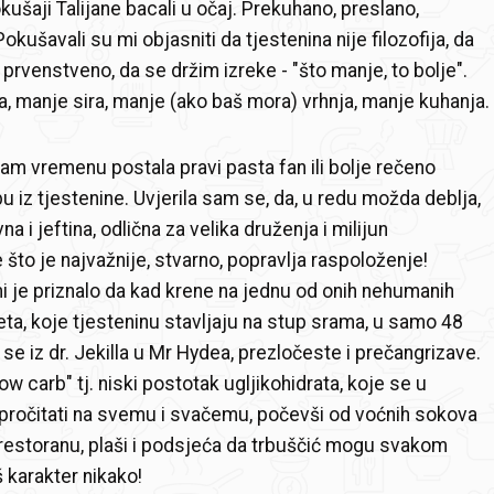
kušaji Talijane bacali u očaj. Prekuhano, preslano,
okušavali su mi objasniti da tjestenina nije filozofija, da
 prvenstveno, da se držim izreke - "što manje, to bolje".
, manje sira, manje (ako baš mora) vrhnja, manje kuhanja.
m vremenu postala pravi pasta fan ili bolje rečeno
u iz tjestenine. Uvjerila sam se, da, u redu možda deblja,
na i jeftina, odlična za velika druženja i milijun
 što je najvažnije, stvarno, popravlja raspoloženje!
mi je priznalo da kad krene na jednu od onih nehumanih
jeta, koje tjesteninu stavljaju na stup srama, u samo 48
se iz dr. Jekilla u Mr Hydea, prezločeste i prečangrizave.
w carb" tj. niski postotak ugljikohidrata, koje se u
pročitati na svemu i svačemu, počevši od voćnih sokova
 restoranu, plaši i podsjeća da trbuščić mogu svakom
oš karakter nikako!