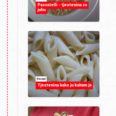
Passatelli - tjestenina za
juhu
Recept
Tjestenina kako ju kuham ja