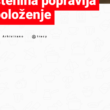
tenina popravlja
položenje
 Arhivirano
tracy