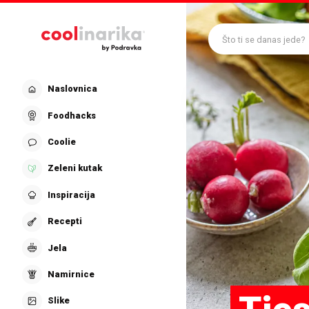
Preskoči na glavni sadržaj
Što ti se danas jede?
Naslovnica
Foodhacks
Coolie
Zeleni kutak
Inspiracija
Recepti
Jela
Namirnice
Slike