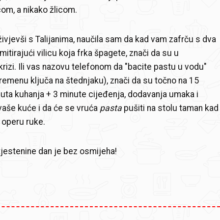
com, a nikako žlicom.
vjevši s Talijanima, naučila sam da kad vam zafrču s dva
imitirajući vilicu koja frka špagete, znači da su u
krizi. Ili vas nazovu telefonom da "bacite pastu u vodu"
emenu ključa na štednjaku), znači da su točno na 15
uta kuhanja + 3 minute cijeđenja, dodavanja umaka i
vaše kuće i da će se vruća
pasta
pušiti na stolu taman kad
 operu ruke.
tjestenine dan je bez osmijeha!