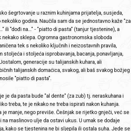
nsko šegrtovanje u raznim kuhinjama prijatelja, susjeda,
o nekoliko godina. Naučila sam da se jednostavno kaže "za
 ili "dođi na..." - "piatto di pasta" (tanjur tjestenine), a
k nekako sklepa. Ogromna gastronomska sloboda
ničena tek s nekoliko ključnih i neizostavnih pravila,
m stoljeća i stoljeća isprobavanja, bacanja, ponavljanja,
ostalom, generacije su talijanskih kuhara, ali
ičnih talijanskih domaćica, svakog, ali baš svakog božjeg
nosile "piatto di pasta".
je je da pasta bude "al dente" (za zub) tj. neraskuhana i
iko treba, te je nikako ne treba ispirati nakon kuhanja.
 je manje, nego previše. Češnjak se rijetko gnječi, već se
 na maslinovo ulje da ostavi ukus. U umak se dodaje
, kako se tjestenina ne bi sljepila ili ostala suha. Jede se