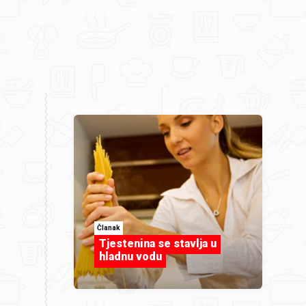
Članak
Tjestenina se stavlja u
hladnu vodu