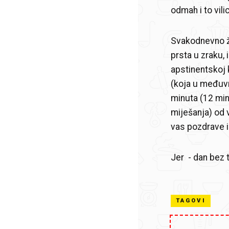
odmah i to vili
Svakodnevno ži
prsta u zraku, 
apstinentskoj 
(koja u međuvr
minuta (12 min
miješanja) od 
vas pozdrave i
Jer - dan bez 
TAGOVI