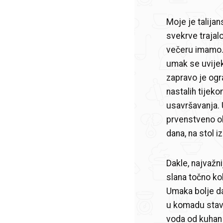
Moje je talija
svekrve trajal
večeru imamo..."
umak se uvije
zapravo je ogra
nastalih tijeko
usavršavanja. U
prvenstveno ob
dana, na stol iz
Dakle, najvažni
slana točno kol
Umaka bolje da
u komadu stavi
voda od kuhanja