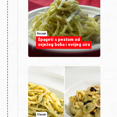
Recept
Špageti s pestom od
svježeg boba i ovčjeg sira
Članak