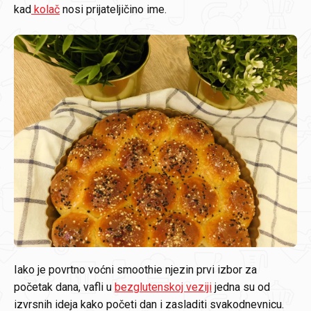
kad
kolač
nosi prijateljičino ime.
Iako je povrtno voćni smoothie njezin prvi izbor za
početak dana, vafli u
bezglutenskoj veziji
jedna su od
izvrsnih ideja kako početi dan i zasladiti svakodnevnicu.