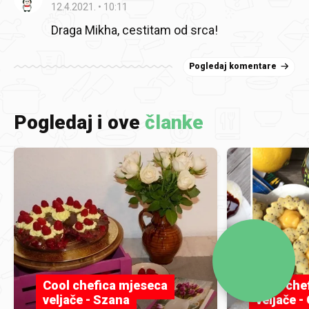
12.4.2021.
10:11
Draga Mikha, cestitam od srca!
Pogledaj komentare
Pogledaj i ove
članke
Cool chefica mjeseca
Cool che
veljače - Szana
veljače 