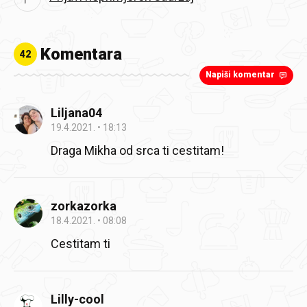
Komentara
42
Napiši komentar
Liljana04
19.4.2021.
18:13
Draga Mikha od srca ti cestitam!
zorkazorka
18.4.2021.
08:08
Cestitam ti
Lilly-cool