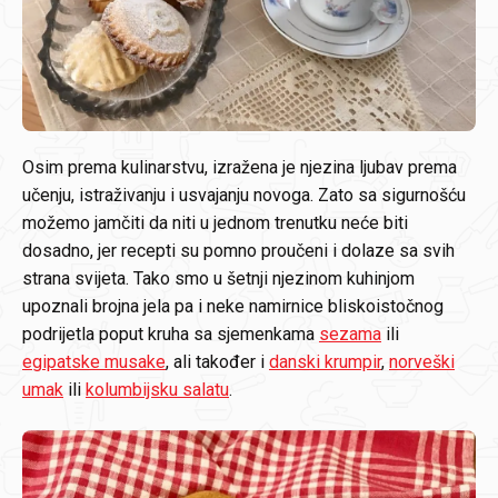
Osim prema kulinarstvu, izražena je njezina ljubav prema
učenju, istraživanju i usvajanju novoga. Zato sa sigurnošću
možemo jamčiti da niti u jednom trenutku neće biti
dosadno, jer recepti su pomno proučeni i dolaze sa svih
strana svijeta. Tako smo u šetnji njezinom kuhinjom
upoznali brojna jela pa i neke namirnice bliskoistočnog
podrijetla poput kruha sa sjemenkama
sezama
ili
egipatske musake
, ali također i
danski krumpir
,
norveški
umak
ili
kolumbijsku salatu
.