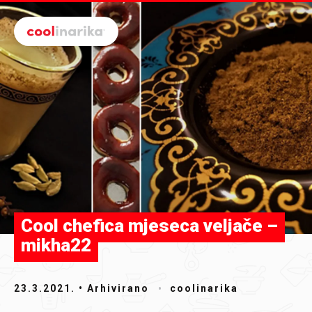
Preskoči na glavni sadržaj
Cool chefica mjeseca veljače –
mikha22
23.3.2021.
• Arhivirano
coolinarika