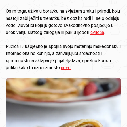
Osim toga, uživa u boravku na svježem zraku i prirodi, koju
nastoji zabilježiti u trenutku, bez obzira radi li se o odsjaju
vode, vjeverici koja ju gotovo svakodnevno posjećuje u
očekivanju slatkog zalogaja ili pak u ljepoti
cvijeća
.
Ružica13 uspješno je spojila svoju materinju makedonsku i
internacionalne kuhinje, a zahvaljujući srdačnosti i
spremnosti na sklapanje prijateljstava, spretno koristi
priliku kako bi naučila nešto
novo
.