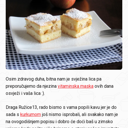
Osim zdravog duha, bitna nam je svježina lica pa
preporučujemo da njezina
vitaminska maska
ovih dana
osvježi i vaša lica :).
Draga Ružice13, rado bismo s vama popili kavu jer je do
sada s
kurkumom
još nismo isprobali, ali svakako nam je
na ovogodišnjem popisu i dobro će doći baš u zimsko