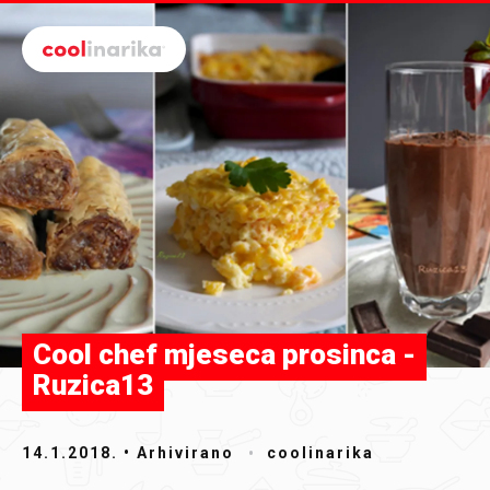
Preskoči na glavni sadržaj
Cool chef mjeseca prosinca -
Ruzica13
14.1.2018.
• Arhivirano
coolinarika