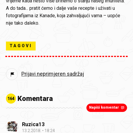
vrijeme kada nešto više brinemo o stanju našeg imuniteta.
A do tada... pratit ćemo i dalje vaše recepte i uživati u
fotografijama iz Kanade, koja zahvaljujući vama – uopće
nije tako daleko.
TAGOVI
Prijavi neprimjeren sadržaj
Komentara
164
Napiši komentar
Ruzica13
13.2.2018.
18:24