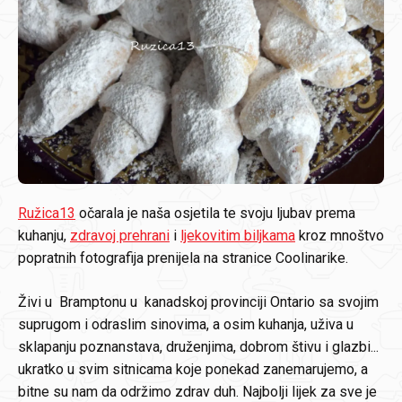
Ružica13
očarala je naša osjetila te svoju ljubav prema
kuhanju,
zdravoj prehrani
i
ljekovitim biljkama
kroz mnoštvo
popratnih fotografija prenijela na stranice Coolinarike.
Živi u Bramptonu u kanadskoj provinciji Ontario sa svojim
suprugom i odraslim sinovima, a osim kuhanja, uživa u
sklapanju poznanstava, druženjima, dobrom štivu i glazbi...
ukratko u svim sitnicama koje ponekad zanemarujemo, a
bitne su nam da održimo zdrav duh. Najbolji lijek za sve je