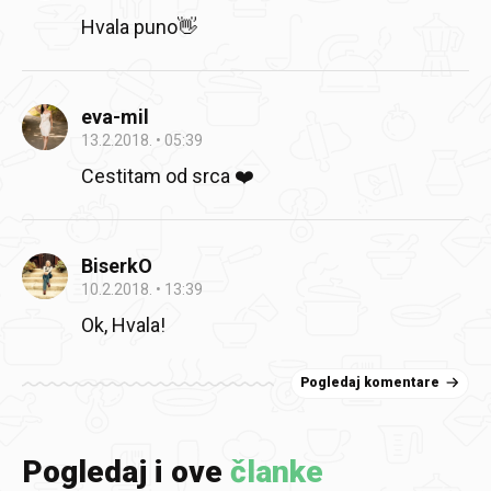
Hvala puno👋
eva-mil
13.2.2018.
05:39
Cestitam od srca ❤️
BiserkO
10.2.2018.
13:39
Ok, Hvala!
Pogledaj komentare
Pogledaj i ove
članke