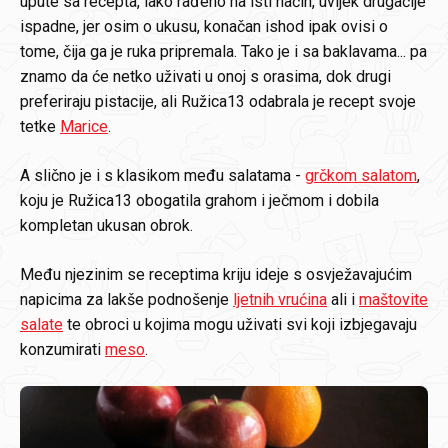
upute sa recepta, iako rađeno na isti način, uvijek drugačije
ispadne, jer osim o ukusu, konačan ishod ipak ovisi o
tome, čija ga je ruka pripremala. Tako je i sa baklavama... pa
znamo da će netko uživati u onoj s orasima, dok drugi
preferiraju pistacije, ali Ružica13 odabrala je recept svoje
tetke
Marice
.
A slično je i s klasikom među salatama -
grčkom salatom
,
koju je Ružica13 obogatila grahom i ječmom i dobila
kompletan ukusan obrok.
Među njezinim se receptima kriju ideje s osvježavajućim
napicima za lakše podnošenje
ljetnih vrućina
ali i
maštovite
salate
te obroci u kojima mogu uživati svi koji izbjegavaju
konzumirati
meso
.