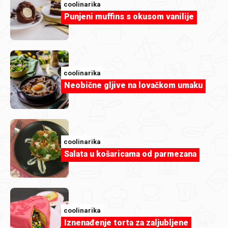
coolinarika
Punjeni muffins s okusom vanilije
coolinarika
Neobične gljive na lovačkom umaku
coolinarika
Salata u košaricama od parmezana
coolinarika
Iznenađenje torta za zaljubljene