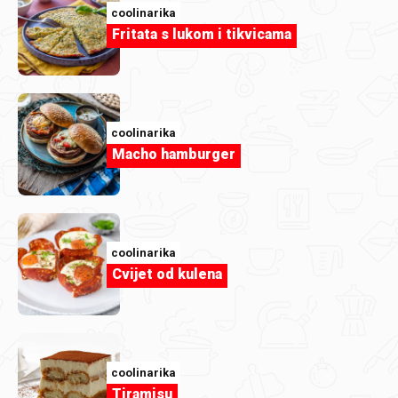
coolinarika
Fritata s lukom i tikvicama
coolinarika
Macho hamburger
coolinarika
Cvijet od kulena
coolinarika
Tiramisu