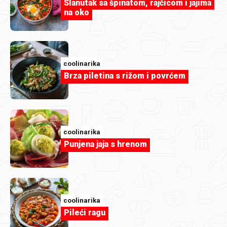
Slanutak sa špinatom, rajčicom i jajima
na oko
coolinarika
Brza piletina s rižom i povrćem
coolinarika
Punjena jaja s hrenom
coolinarika
Pileći ragu