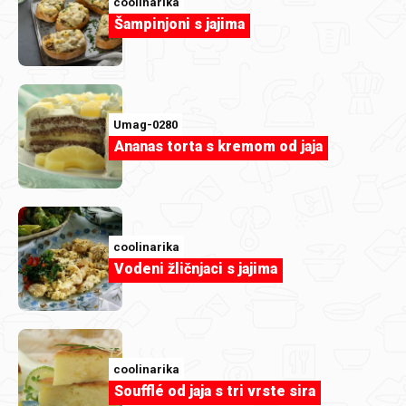
coolinarika
Šampinjoni s jajima
Umag-0280
Ananas torta s kremom od jaja
coolinarika
Vodeni žličnjaci s jajima
coolinarika
Soufflé od jaja s tri vrste sira