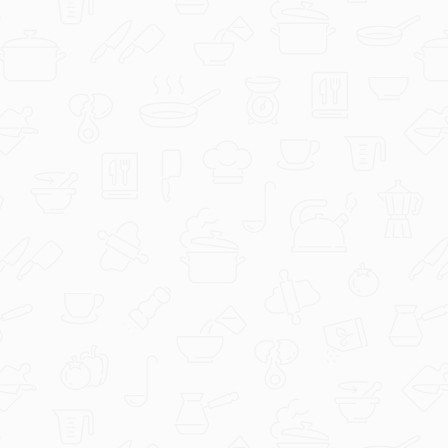
RijekaSnova
Quiche