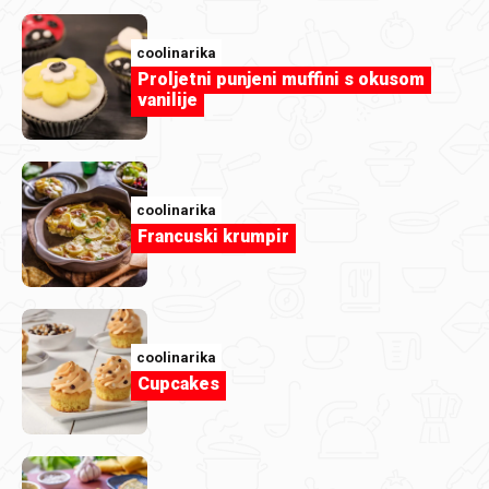
coolinarika
Proljetni punjeni muffini s okusom
vanilije
coolinarika
Francuski krumpir
coolinarika
Cupcakes