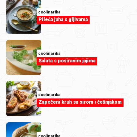
coolinarika
Pileća juha s gljivama
coolinarika
Salata s poširanim jajima
coolinarika
Zapečeni kruh sa sirom i češnjakom
coolinarika