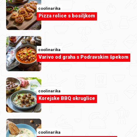
coolinarika
Pizza rolice s bosiljkom
coolinarika
Varivo od graha s Podravskim špekom
coolinarika
Korejske BBQ okruglice
coolinarika