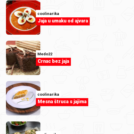
coolinarika
Jaja u umaku od ajvara
Medo22
Crnac bez jaja
coolinarika
Mesna štruca s jajima