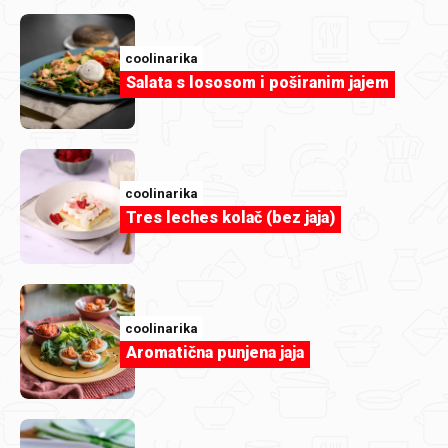
coolinarika
Salata s lososom i poširanim jajem
coolinarika
Tres leches kolač (bez jaja)
RijekaSnova
Mini uštipci
coolinarika
Aromatična punjena jaja