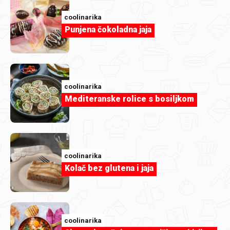
coolinarika
Punjena čokoladna jaja
coolinarika
Mediteranske rolice s bosiljkom
coolinarika
Kolač bez glutena i jaja
coolinarika