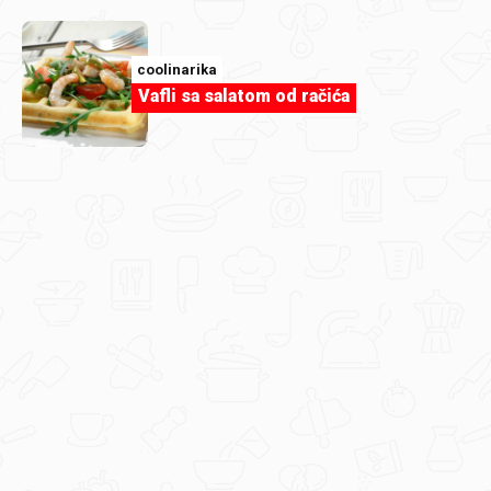
coolinarika
Vafli sa salatom od račića
RijekaSnova
Slatki tortellini