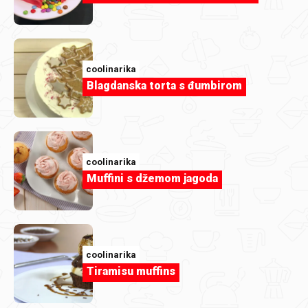
coolinarika
Blagdanska torta s đumbirom
coolinarika
Muffini s džemom jagoda
coolinarika
Tiramisu muffins