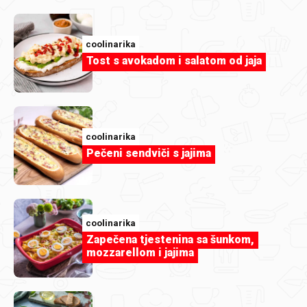
coolinarika
Tost s avokadom i salatom od jaja
coolinarika
Pečeni sendviči s jajima
coolinarika
Zapečena tjestenina sa šunkom,
mozzarellom i jajima