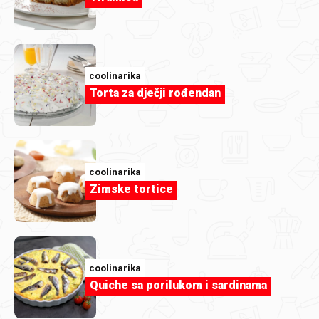
coolinarika
Torta za dječji rođendan
coolinarika
Zimske tortice
coolinarika
Quiche sa porilukom i sardinama