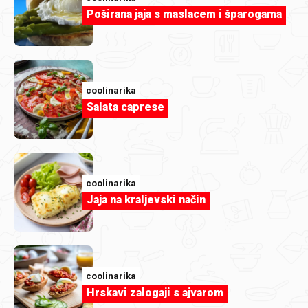
Poširana jaja s maslacem i šparogama
coolinarika
Salata caprese
coolinarika
Jaja na kraljevski način
coolinarika
Hrskavi zalogaji s ajvarom