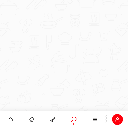
RijekaSnova
Kozice u bijelom umaku