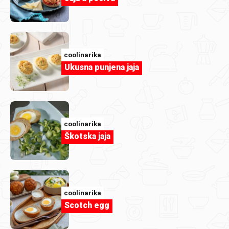
coolinarika
Ukusna punjena jaja
coolinarika
Škotska jaja
coolinarika
Scotch egg