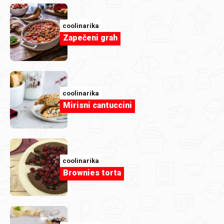
coolinarika
Zapečeni grah
RijekaSnova
Pizza muffins
coolinarika
Mirisni cantuccini
coolinarika
Brownies torta