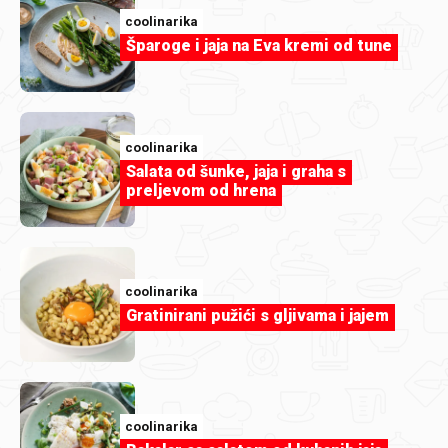
coolinarika
Šparoge i jaja na Eva kremi od tune
coolinarika
Salata od šunke, jaja i graha s
preljevom od hrena
coolinarika
Gratinirani pužići s gljivama i jajem
coolinarika