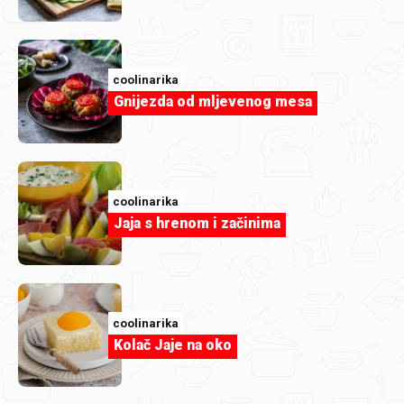
coolinarika
Gnijezda od mljevenog mesa
coolinarika
Jaja s hrenom i začinima
coolinarika
Kolač Jaje na oko