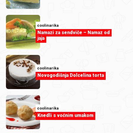
coolinarika
Namazi za sendviče – Namaz od
jaja
coolinarika
Novogodišnja Dolcelina torta
coolinarika
Knedli s voćnim umakom