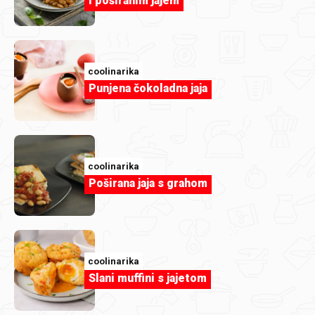
i poširanim jajem
coolinarika
Punjena čokoladna jaja
coolinarika
Poširana jaja s grahom
RijekaSnova
Mini uštipci
coolinarika
Slani muffini s jajetom