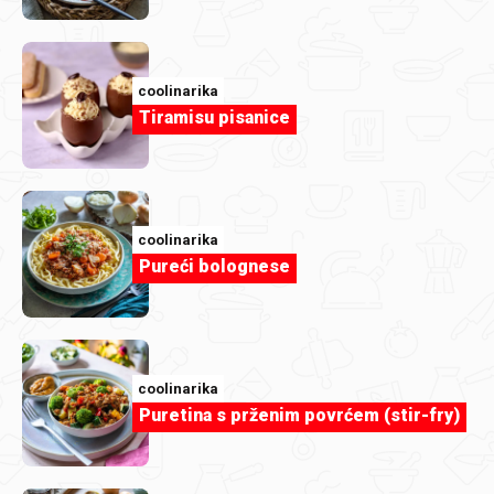
RijekaSnova
Semifreddo s bademima
coolinarika
Tiramisu pisanice
coolinarika
Pureći bolognese
coolinarika
Puretina s prženim povrćem (stir-fry)