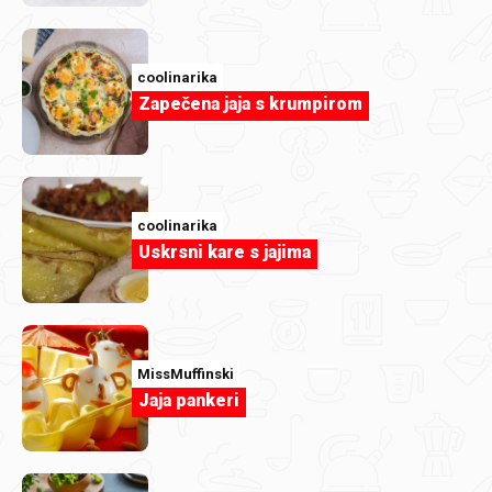
coolinarika
Zapečena jaja s krumpirom
coolinarika
Uskrsni kare s jajima
MissMuffinski
Jaja pankeri