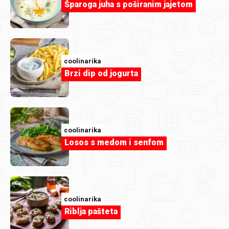
Šparoga juha s poširanim jajetom
coolinarika
Brzi dip od jogurta
coolinarika
Losos s medom i senfom
coolinarika
Riblja pašteta