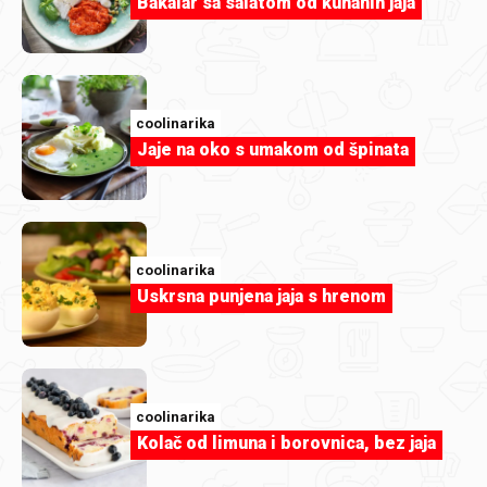
Bakalar sa salatom od kuhanih jaja
RijekaSnova
Oradice
coolinarika
Jaje na oko s umakom od špinata
coolinarika
Uskrsna punjena jaja s hrenom
coolinarika
RijekaSnova
Kolač od limuna i borovnica, bez jaja
Lasagne s puretinom i tikvicama