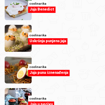
coolinarika
Jaja Benedict
coolinarika
Uskršnja punjena jaja
RijekaSnova
Orade s krompirom
coolinarika
Jaja puna iznenađenja
coolinarika
Jaja u pecivu