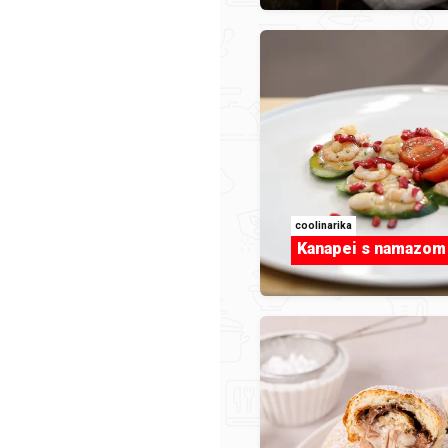
Kruška
coolinarika
Kanapei s namazom