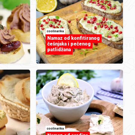
coolinarika
Namaz od konfitiranog
češnjaka i pečenog
patlidžana
coolinarika