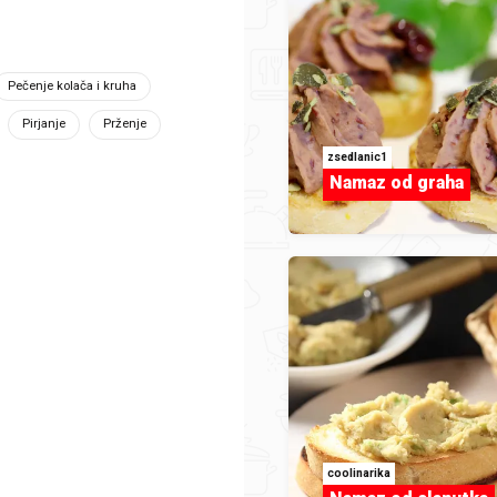
emam
Pečenje kolača i kruha
Pirjanje
Prženje
zsedlanic1
 više o namirnicama
Namaz od graha
coolinarika