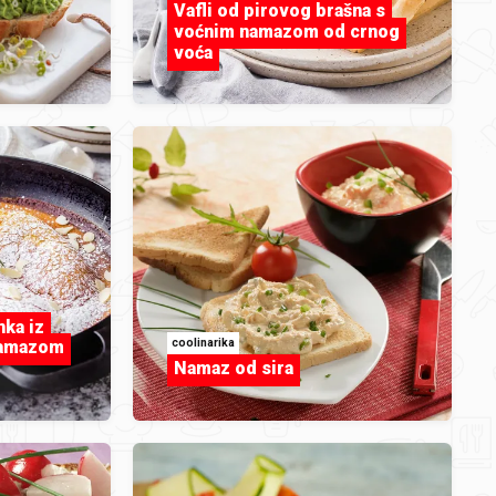
Vafli od pirovog brašna s
voćnim namazom od crnog
voća
Metvica
nka iz
coolinarika
namazom
Namaz od sira