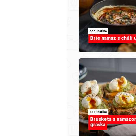
coolinarika
Brie namaz s chilli 
Led
coolinarika
Brusketa s namazo
graška