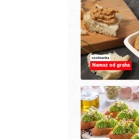
Limunska kiselina
coolinarika
Namaz od graha