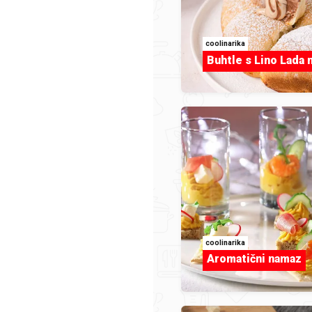
coolinarika
Buhtle s Lino Lada
Grožđe
coolinarika
Aromatični namaz