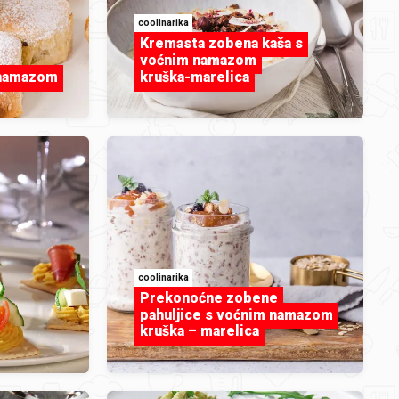
coolinarika
Kremasta zobena kaša s
voćnim namazom
 namazom
kruška-marelica
Krastavac
coolinarika
Prekonoćne zobene
pahuljice s voćnim namazom
kruška – marelica