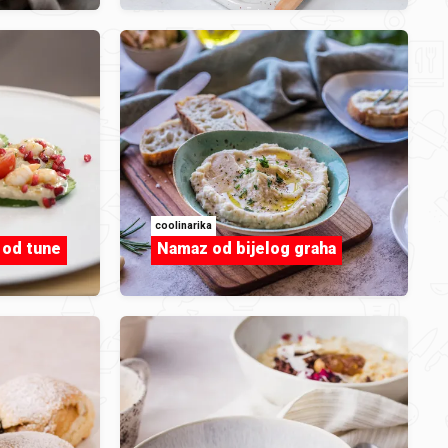
Crveni ribiz
coolinarika
 od tune
Namaz od bijelog graha
Hobotnica