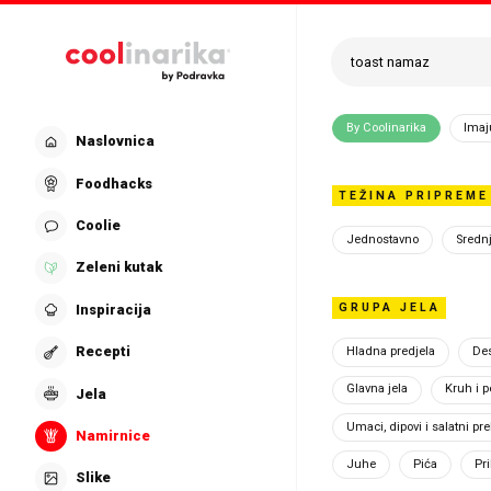
Preskoči na glavni sadržaj
By Coolinarika
Imaj
Naslovnica
Ko
Foodhacks
TEŽINA PRIPREME
Coolie
Jednostavno
Sredn
Uvi
Zeleni kutak
nam
GRUPA JELA
Inspiracija
kuha
Recepti
Hladna predjela
Des
Glavna jela
Kruh i p
Jela
Imam... 
Umaci, dipovi i salatni pre
Namirnice
Imam..
Juhe
Pića
Pri
Slike