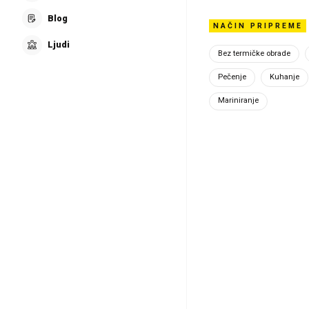
Blog
...a n
NAČIN PRIPREME
Ljudi
Bez termičke obrade
Pečenje
Kuhanje
Mariniranje
Saznaj