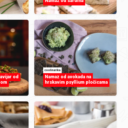
Namaz od sardina
coolinarika
avijar od
Namaz od avokada na
ciom
hrskavim psyllium pločicama
Breskva