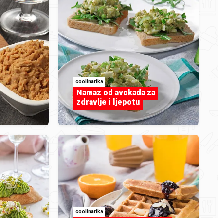
Srdela
coolinarika
Namaz od avokada za
zdravlje i ljepotu
Voće
coolinarika