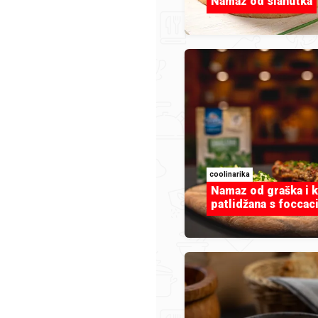
Namaz od slanutka
coolinarika
Namaz od graška i k
patlidžana s focca
Kupina