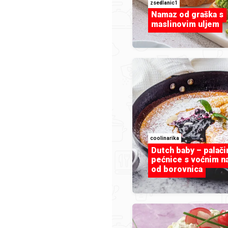
zsedlanic1
Namaz od graška s
maslinovim uljem
Limeta
coolinarika
Dutch baby – palači
pećnice s voćnim 
od borovnica