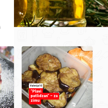
i
Valerija10
“Plavi
patlidzan” – za
zimu