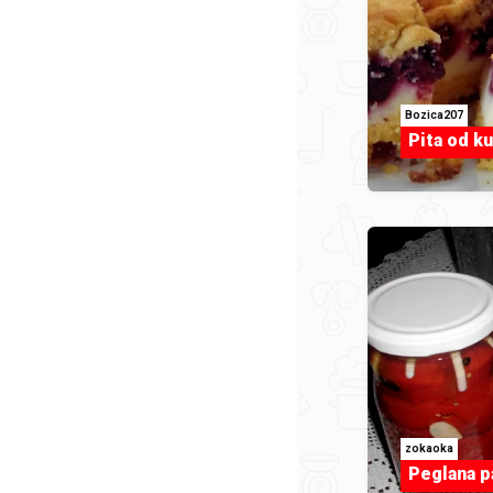
Bozica207
Pita od k
zokaoka
Peglana p