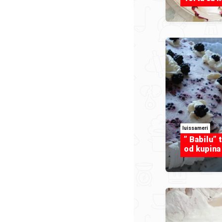
luissameri
” Babilu” 
od kupina