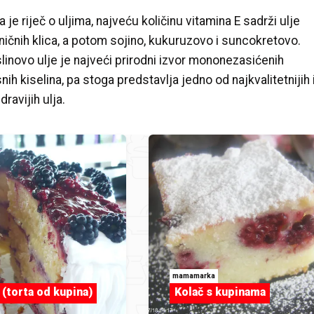
 je riječ o uljima, najveću količinu vitamina E sadrži ulje
ničnih klica, a potom sojino, kukuruzovo i suncokretovo.
linovo ulje je najveći prirodni izvor mononezasićenih
ih kiselina, pa stoga predstavlja jedno od najkvalitetnijih 
dravijih ulja.
mamamarka
 (torta od kupina)
Kolač s kupinama