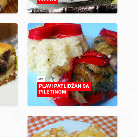
Jafi
PLAVI PATLIDŽAN SA
PILETINOM