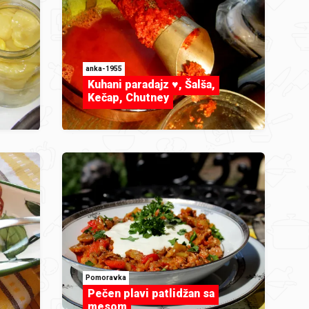
anka-1955
Kuhani paradajz ♥, Šalša,
Kečap, Chutney
Pomoravka
Pečen plavi patlidžan sa
mesom