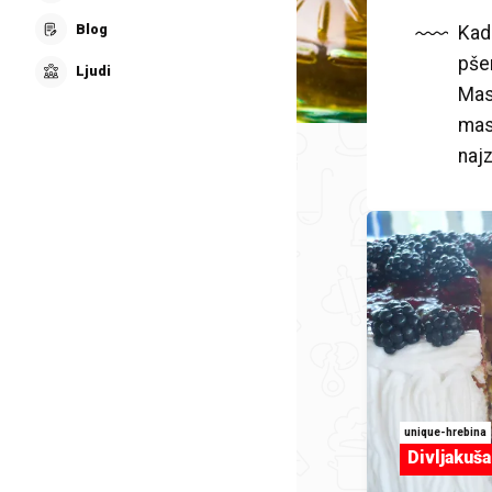
Blog
Kada
pše
Ljudi
Mas
masn
najz
unique-hrebina
Divljakuša