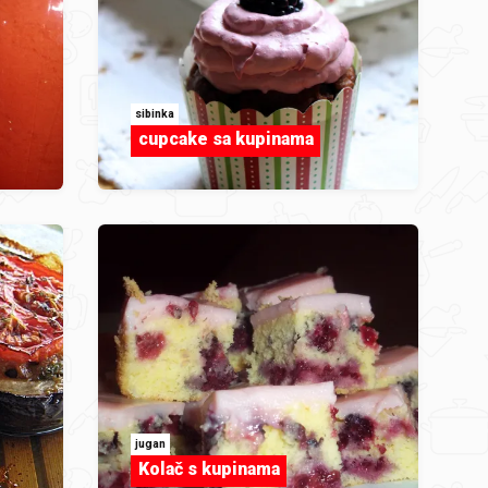
sibinka
cupcake sa kupinama
jugan
Kolač s kupinama