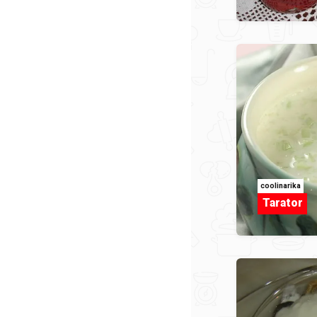
coolinarika
Tarator