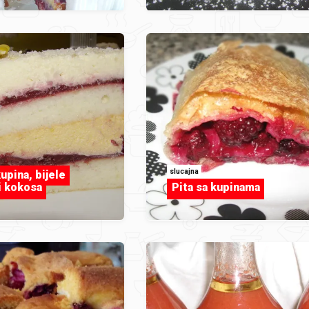
slucajna
upina, bijele
i kokosa
Pita sa kupinama