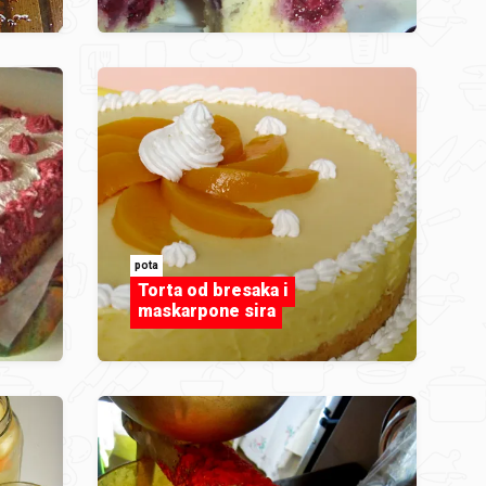
pota
Torta od bresaka i
maskarpone sira