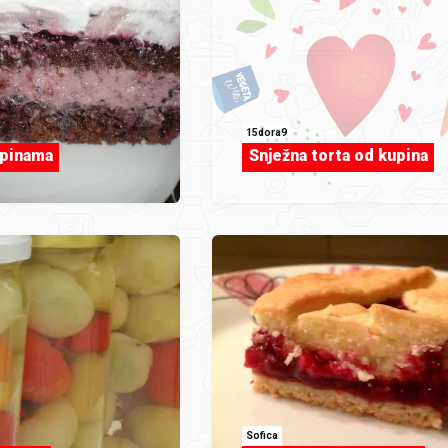
15dora9
upinama
Snježna torta od kupina
Sofica