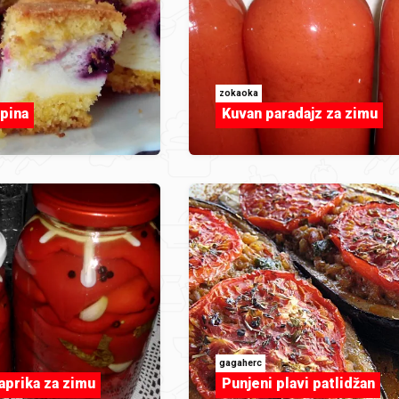
zokaoka
upina
Kuvan paradajz za zimu
gagaherc
aprika za zimu
Punjeni plavi patlidžan