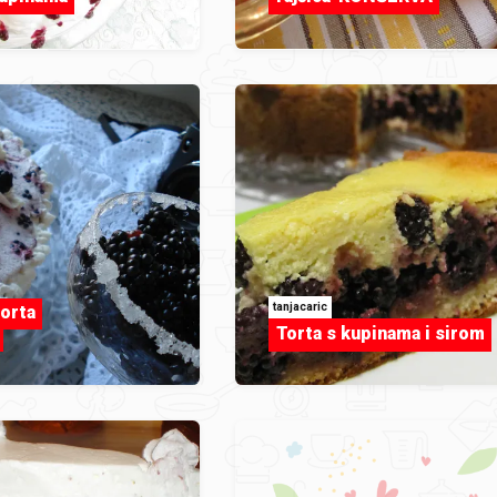
tanjacaric
torta
Torta s kupinama i sirom