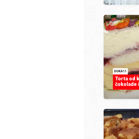
DUKA11
Torta od k
čokolade 