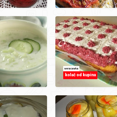
veracavka
kolač od kupina