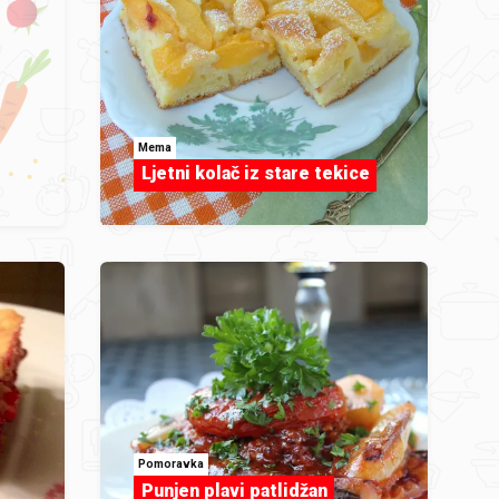
Mema
Ljetni kolač iz stare tekice
Pomoravka
Punjen plavi patlidžan