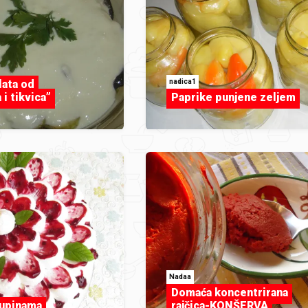
nadica1
lata od
 i tikvica”
Paprike punjene zeljem
Nadaa
Domaća koncentrirana
kupinama
rajčica-KONŠERVA