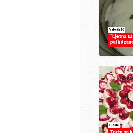
Valerija10
“Ljetna sa
patlidzana
Hinata
Torta sa 