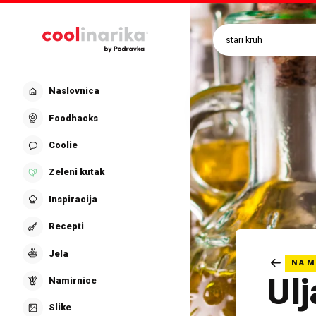
Preskoči na glavni sadržaj
Naslovnica
Foodhacks
Coolie
Zeleni kutak
Inspiracija
Recepti
Jela
NAM
Ulj
Namirnice
Slike