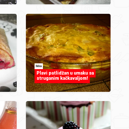
Ikka
Plavi patlidžan u umaku sa
struganim kačkavaljom!