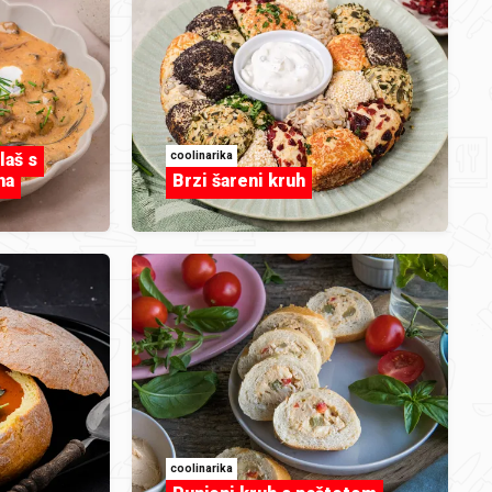
dan
coolinarika
laš s
ha
Brzi šareni kruh
coolinarika