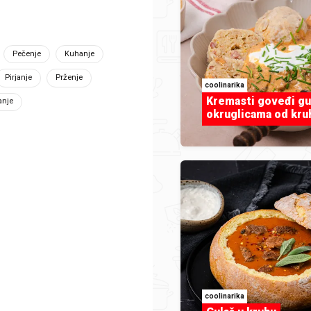
svaki 
Pečenje
Kuhanje
Pirjanje
Prženje
coolinarika
Kremasti goveđi gu
anje
okruglicama od kru
coolinarika