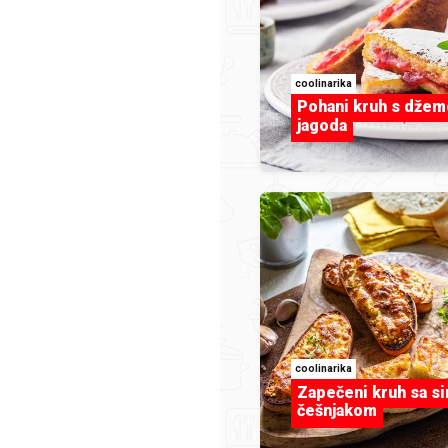
INSPIRACIJA
coolinarika
Jagnje
Pohani kruh s dže
jagoda
tigres
coolinarika
os
Zapečeni kruh sa si
češnjakom