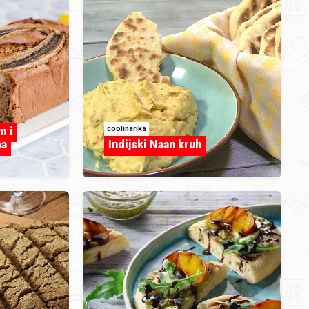
coolinarika
m i
ma
Indijski Naan kruh