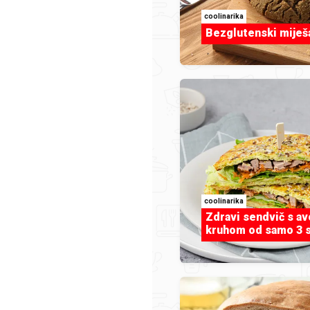
coolinarika
Bezglutenski miješ
INSPIRACIJA
i mora riba
Ribe i plodovi mor
coolinarika
Zdravi sendvič s a
kruhom od samo 3 s