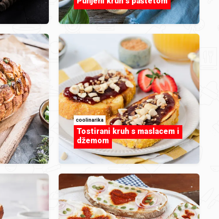
Punjeni kruh s paštetom
coolinarika
Tostirani kruh s maslacem i
džemom