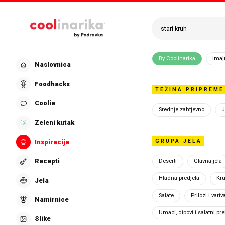
Preskoči na glavni sadržaj
Pretraži recepte is
Inspi
By Coolinarika
Imaj
Naslovnica
Foodhacks
TEŽINA PRIPREME
Pratimo š
Coolie
Srednje zahtjevno
J
istaknute
Zeleni kutak
kada ne z
GRUPA JELA
Inspiracija
Recepti
Deserti
Glavna jela
Hladna predjela
Kru
Jela
Salate
Prilozi i variv
Namirnice
Umaci, dipovi i salatni pre
Slike