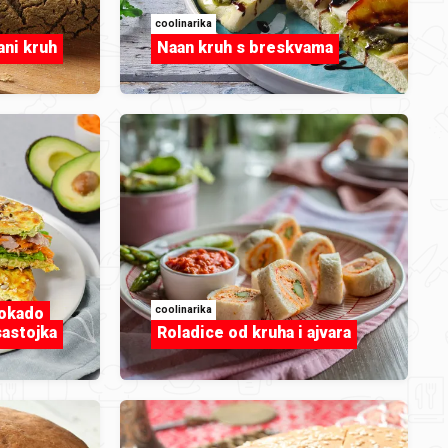
coolinarika
ani kruh
Naan kruh s breskvama
INSPIRACIJA
a
Riba i plodovi mora
coolinarika
vokado
astojka
Roladice od kruha i ajvara