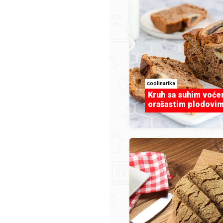
lodovi mora
coolinarika
Kruh sa suhim voće
orašastim plodovi