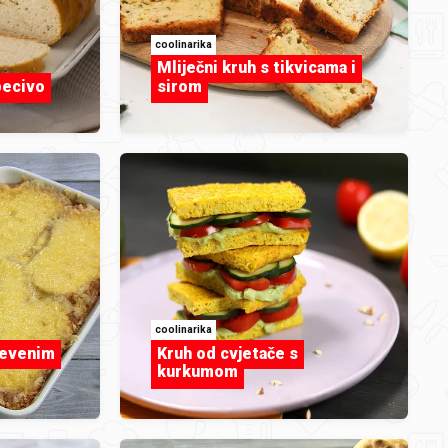
coolinarika
Mliječni kruh s tikvicama i
pecivo
sirom
INSPIRACIJA
Plodovi mora riba
coolinarika
jevenim
Kruh od cvjetače s
kurkumom