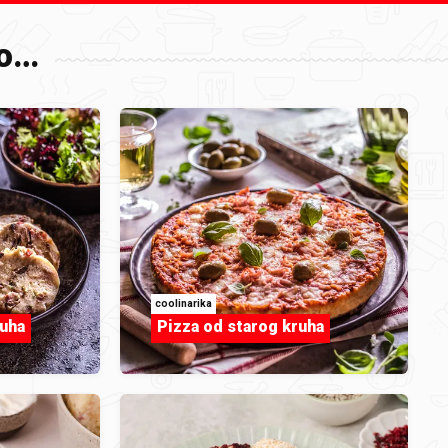
o…
,
ramo
alno
coolinarika
ruha
Pizza od starog kruha
a za