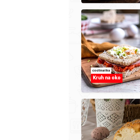
INSPIRACIJA
Pelate
coolinarika
Kruh na oko