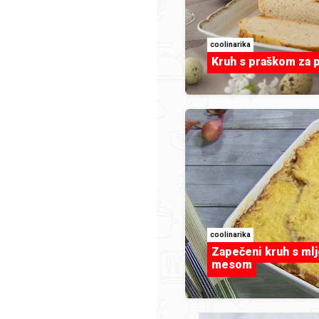
coolinarika
Kruh s praškom za 
INSPIRACIJA
Ribe plodovi mora
coolinarika
Zapečeni kruh s ml
mesom