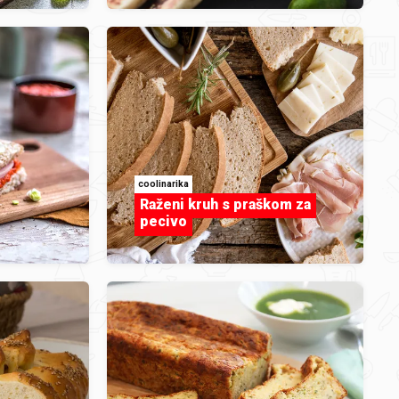
INSPIRACIJA
Pelat
coolinarika
Raženi kruh s praškom za
pecivo