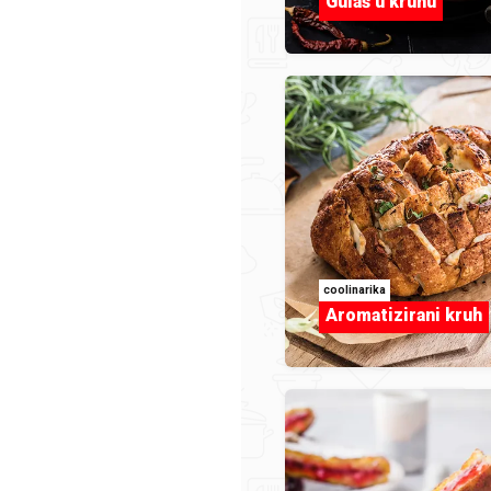
Gulaš u kruhu
coolinarika
Aromatizirani kruh