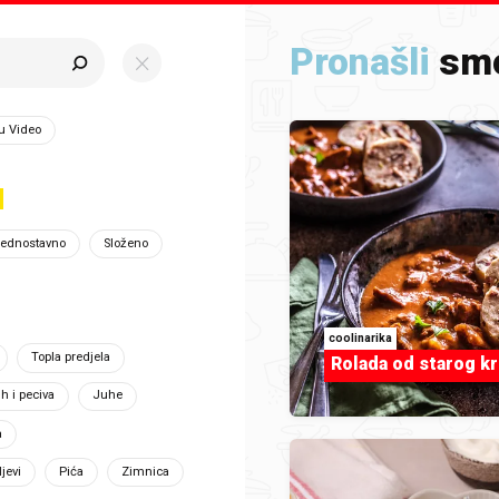
Pronašli
sm
 focused ,type to refine list, press Down to open the menu
racija
u Video
to je trenutno popularno i u sezoni, te na temelju toga bi
ednostavno
Složeno
 teme i predlažemo ideje za razne prigode i situacije. Ide
naš što bi i baš ti treba neka ideja da te pokrene...
coolinarika
Topla predjela
Rolada od starog k
h i peciva
Juhe
a
Rajčic
ljevi
Pića
Zimnica