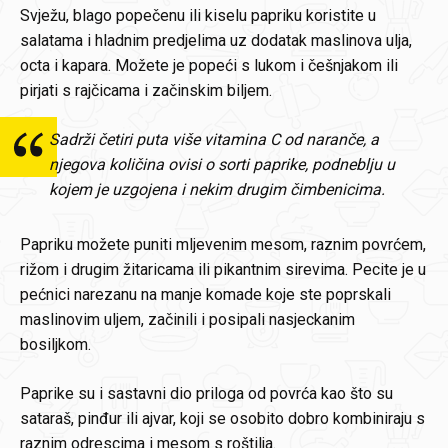
Svježu, blago popečenu ili kiselu papriku koristite u
salatama i hladnim predjelima uz dodatak maslinova ulja,
octa i kapara. Možete je popeći s lukom i češnjakom ili
pirjati s rajčicama i začinskim biljem.
Sadrži četiri puta više vitamina C od naranče, a
njegova količina ovisi o sorti paprike, podneblju u
kojem je uzgojena i nekim drugim čimbenicima.
Papriku možete puniti mljevenim mesom, raznim povrćem,
rižom i drugim žitaricama ili pikantnim sirevima. Pecite je u
pećnici narezanu na manje komade koje ste poprskali
maslinovim uljem, začinili i posipali nasjeckanim
bosiljkom.
Paprike su i sastavni dio priloga od povrća kao što su
sataraš, pinđur ili ajvar, koji se osobito dobro kombiniraju s
raznim odrescima i mesom s roštilja.