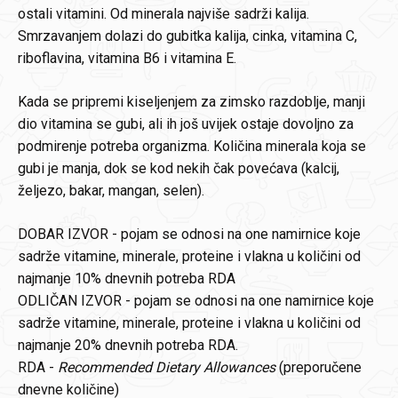
ostali vitamini. Od minerala najviše sadrži kalija.
Smrzavanjem dolazi do gubitka kalija, cinka, vitamina C,
riboflavina, vitamina B6 i vitamina E.
Kada se pripremi kiseljenjem za zimsko razdoblje, manji
dio vitamina se gubi, ali ih još uvijek ostaje dovoljno za
podmirenje potreba organizma. Količina minerala koja se
gubi je manja, dok se kod nekih čak povećava (kalcij,
željezo, bakar, mangan, selen).
DOBAR IZVOR - pojam se odnosi na one namirnice koje
sadrže vitamine, minerale, proteine i vlakna u količini od
najmanje 10% dnevnih potreba RDA
ODLIČAN IZVOR - pojam se odnosi na one namirnice koje
sadrže vitamine, minerale, proteine i vlakna u količini od
najmanje 20% dnevnih potreba RDA.
RDA -
Recommended Dietary Allowances
(preporučene
dnevne količine)