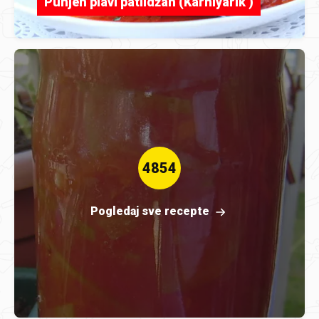
Punjen plavi patlidžan (Karniyarik )
4854
Pogledaj sve recepte