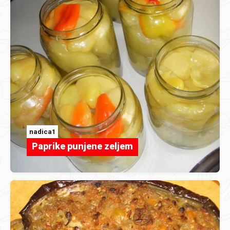
nadica1
Paprike punjene zeljem