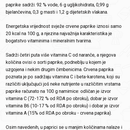
paprike sadrži: 92 % vode, 6 g ugljikohidrata, 0,99 g
bjelančevina, 0,3 g masti i 1,2 g dijetetskih vlakana.
Energetska vrijednost svježe crvene paprike iznosi samo
20 kcal na 100 g, a njezina najvažnija karakteristika je
bogatstvo vitaminima i mineralnim tvarima.
Sadrži četiri puta više vitamina C od naranče, a njegova
količina ovisi o sorti paprike, podneblju u kojem je
uzgojena i nekim drugim čimbenicima. Crvena paprika
poznata je po sadržaju vitamina C i beta-karotena, koji su
različiti uključujući još neke nutrijente u različitim vrstama
paprike računato na 100 g namirnice: odličan je izvor
vitamina C (72-172 % od RDA po obroku), dobar je izvor
vitamina B6 (10-17 % od RDA po obroku) i dobar je izvor
vitamina A (15% od RDA po obroku - crvena paprika).
Osim navedenih, u paprici se u manjim količinama nalaze i