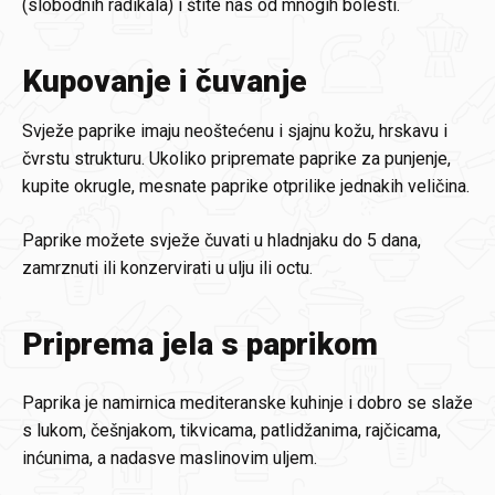
(slobodnih radikala) i štite nas od mnogih bolesti.
Kupovanje i čuvanje
Svježe paprike imaju neoštećenu i sjajnu kožu, hrskavu i
čvrstu strukturu. Ukoliko pripremate paprike za punjenje,
kupite okrugle, mesnate paprike otprilike jednakih veličina.
Paprike možete svježe čuvati u hladnjaku do 5 dana,
zamrznuti ili konzervirati u ulju ili octu.
Priprema jela s paprikom
Paprika je namirnica mediteranske kuhinje i dobro se slaže
s lukom, češnjakom, tikvicama, patlidžanima, rajčicama,
inćunima, a nadasve maslinovim uljem.