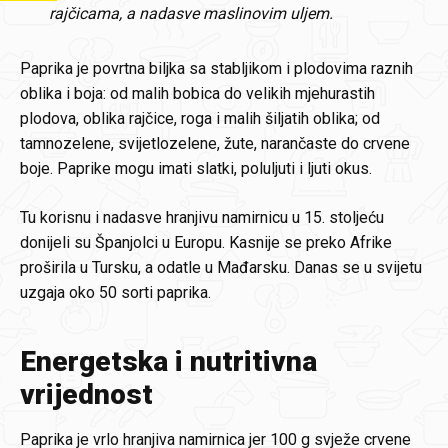
rajčicama, a nadasve maslinovim uljem.
Paprika je povrtna biljka sa stabljikom i plodovima raznih
oblika i boja: od malih bobica do velikih mjehurastih
plodova, oblika rajčice, roga i malih šiljatih oblika; od
tamnozelene, svijetlozelene, žute, narančaste do crvene
boje. Paprike mogu imati slatki, poluljuti i ljuti okus.
Tu korisnu i nadasve hranjivu namirnicu u 15. stoljeću
donijeli su Španjolci u Europu. Kasnije se preko Afrike
proširila u Tursku, a odatle u Mađarsku. Danas se u svijetu
uzgaja oko 50 sorti paprika.
Energetska i nutritivna
vrijednost
Paprika je vrlo hranjiva namirnica jer 100 g svježe crvene