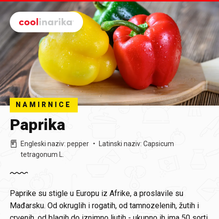
Preskoči na glavni sadržaj
NAMIRNICE
Paprika
Engleski naziv
:
pepper
Latinski naziv
:
Capsicum
tetragonum L.
Paprike su stigle u Europu iz Afrike, a proslavile su
Mađarsku. Od okruglih i rogatih, od tamnozelenih, žutih i
crvenih, od blagih do iznimno ljutih - ukupno ih ima 50 sorti.