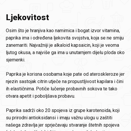
Ljekovitost
Osim što je hranjiva kao namirnica i bogat izvor vitamina,
paprika ima i određena ljekovita svojstva, koja se ne smiju
zanemariti. Najvažniji je alkaloid kapsaicin, koji je veoma
ljutog okusa, a najviše ga ima u unutarnjem dijelu ploda oko
sjemenki.
Paprika je korisna osobama koje pate od ateroskleroze jer
njezin sastojak citrin utječe na propustljivost kapilara i čini
ih elastičnima. Potiče lučenje probavnih sokova te tako
otvara apetit i poboljšava probavu.
Paprika sadrži oko 20 spojeva iz grupe karotenoida, koji
su prirodni antioksidansi i imaju važnu ulogu u zaštiti
našega zdravlja jer sprječavaju stvaranje štetnih spojeva