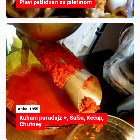
Plavi patlidzan sa piletinom
anka-1955
Kuhani paradajz ♥, Šalša, Kečap,
Chutney