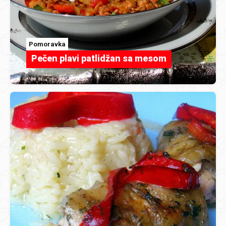
Pomoravka
Pečen plavi patlidžan sa mesom