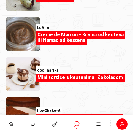
Ups, nešto je pošlo po zlu!
LuAnn
Dogodila se greška na poslužitelju. Pokušaj osvježiti
Creme de Marron - Krema od kestena
stranicu ili se vrati na naslovnicu i pokušaj ponovno.
ili Namaz od kestena
Početna
coolinarika
Mini tortice s kestenima i čokoladom
how2bake-it
Čokoladni kesten kolač - bez brašna!