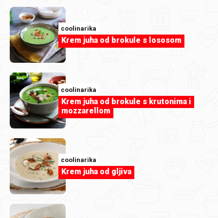
coolinarika
Autori najboljih recepata za
jela od
Krem juha od brokule s lososom
ribe
...
coolinarika
kukis17
c
Krem juha od brokule s krutonima i
mozzarellom
coolinarika
Krem juha od gljiva
Brancin pečen u rerni
Kozice na