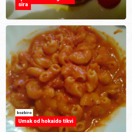
sira
bozbiro
Umak od hokaido tikvi