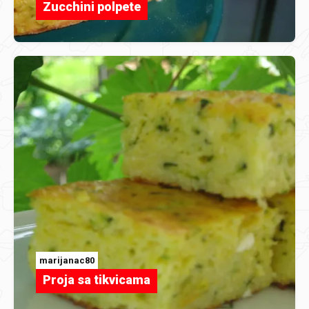
Zucchini polpete
marijanac80
Proja sa tikvicama