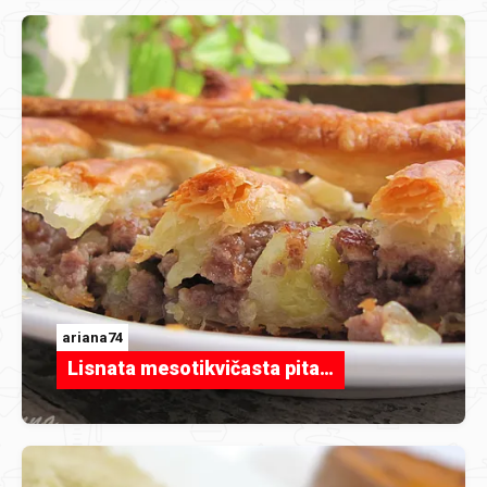
ariana74
Lisnata mesotikvičasta pita…