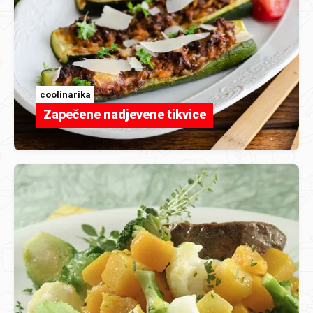
coolinarika
Zapečene nadjevene tikvice