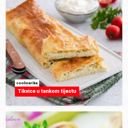
coolinarika
Tikvice u tankom tijestu