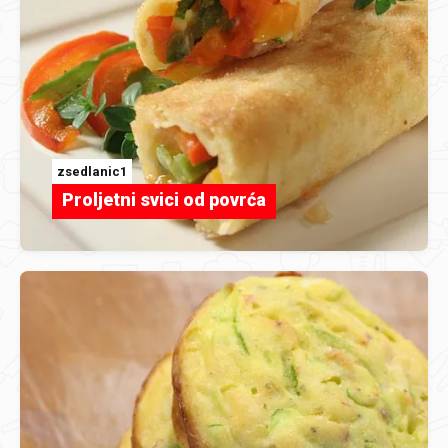
zsedlanic1
Proljetni svici od povrća