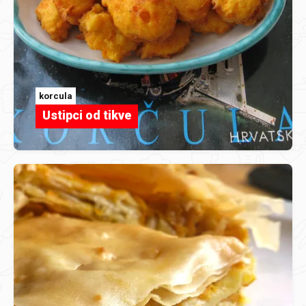
korcula
Ustipci od tikve