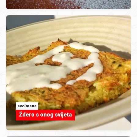
evoimene
Ždero s onog svijeta