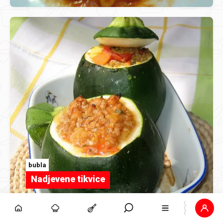
bubla
Nadjevene tikvice