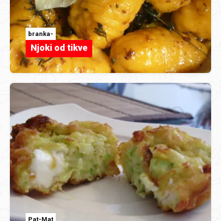
branka-
Njoki od tikve
Pat-Mat