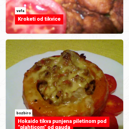
vefa
Kroketi od tikvice
bozbiro
Hokaido tikva punjena piletinom pod
“plahticom” od gauda