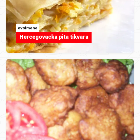
evoimene
Hercegovacka pita tikvara