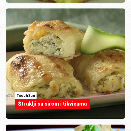
TouchSun
Štruklji sa sirom i tikvicama