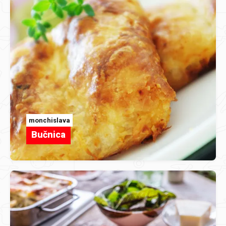
monchislava
Bučnica