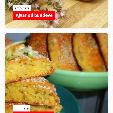
antoinete
Ajvar od bundeve
mmmary