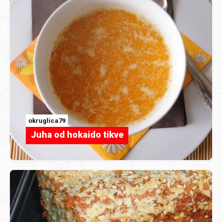
okruglica79
Juha od hokaido tikve