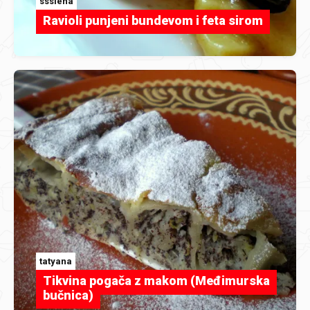
sssiena
Ravioli punjeni bundevom i feta sirom
tatyana
Tikvina pogača z makom (Međimurska
bučnica)