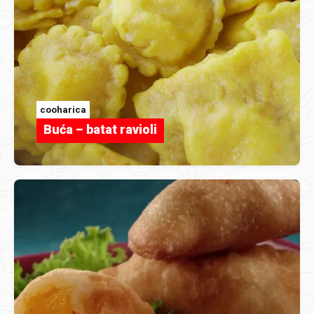
cooharica
Buća – batat ravioli