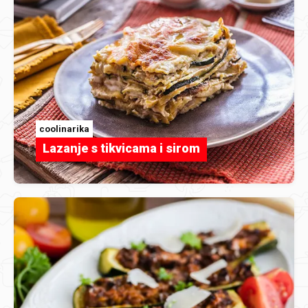
coolinarika
Lazanje s tikvicama i sirom