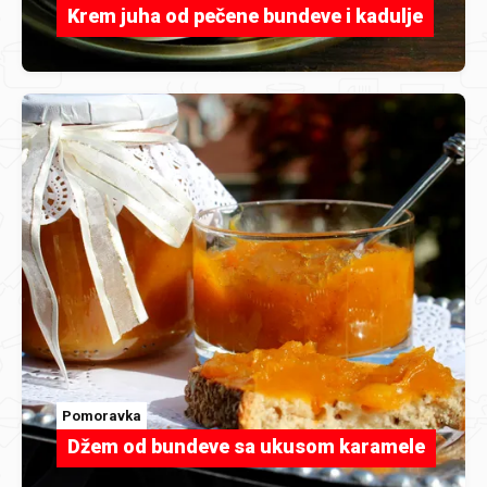
Krem juha od pečene bundeve i kadulje
Pomoravka
Džem od bundeve sa ukusom karamele