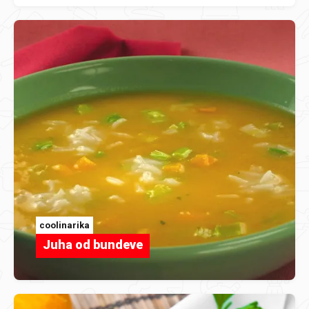
coolinarika
Juha od bundeve