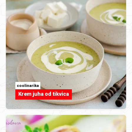
coolinarika
Krem juha od tikvica