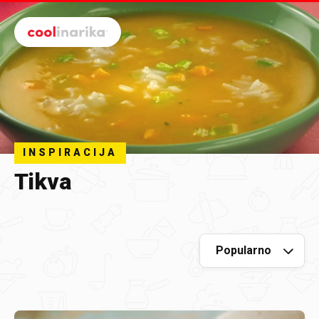
Preskoči na glavni sadržaj
INSPIRACIJA
Tikva