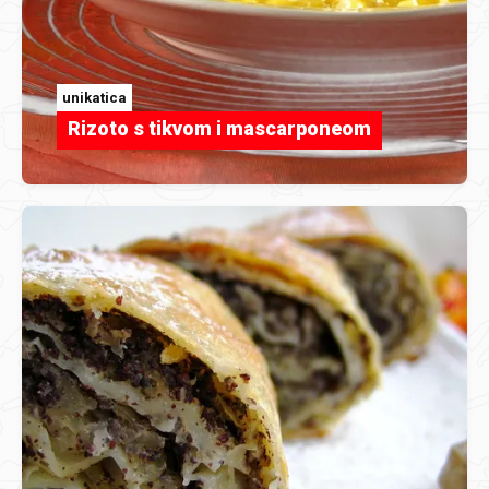
unikatica
Rizoto s tikvom i mascarponeom