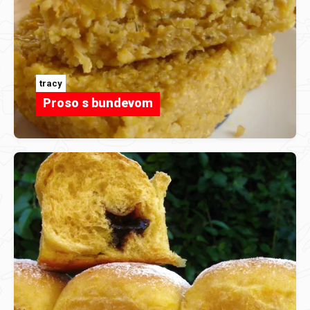
tracy
Proso s bundevom