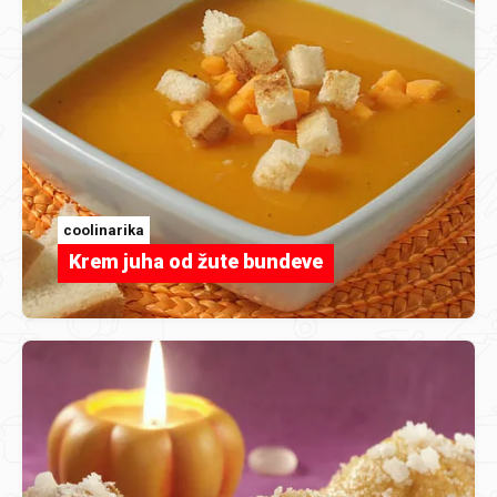
coolinarika
Krem juha od žute bundeve