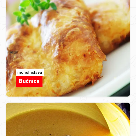
monchislava
Bučnica