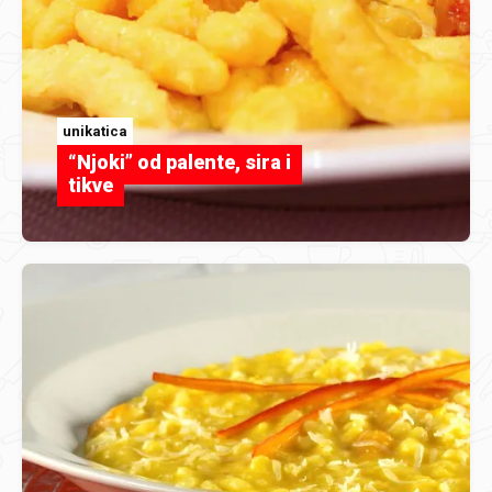
unikatica
“Njoki” od palente, sira i
tikve