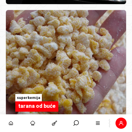
superkemija
tarana od buće