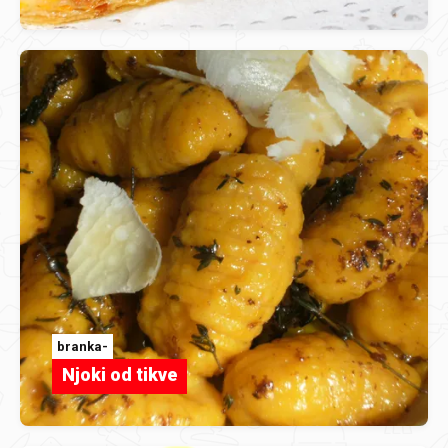
branka-
Njoki od tikve