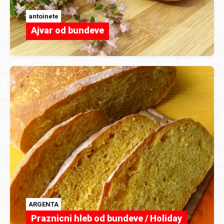
antoinete
Ajvar od bundeve
ARGENTA
Praznicni hleb od bundeve / Holiday