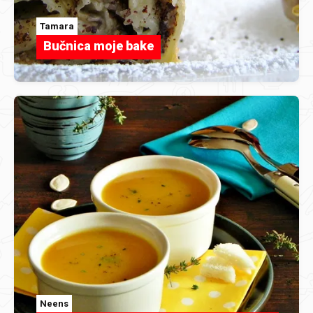
Tamara
Bučnica moje bake
Neens