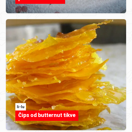
li-lu
Čips od butternut tikve