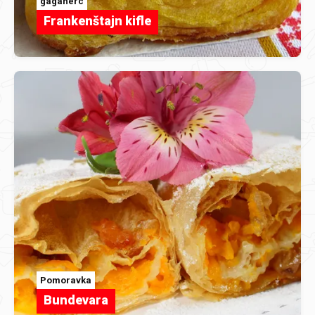
gagaherc
Frankenštajn kifle
Pomoravka
Bundevara