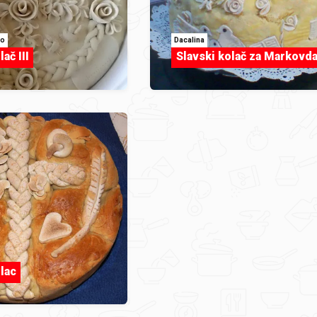
lo
Dacalina
ač III
Slavski kolač za Markovd
lac