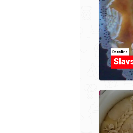
Dacalina
Slav