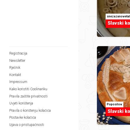
snezazanoveta
Slavski kol
Registracija
Newsletter
Rječnik
Kontakt
Impressum
Kako koristiti Coolinariku
Pravila zaštite privatnosti
Uvjeti korištenja
Poposilov
Slavski ko
Pravila o korištenju kolačića
Postavke kolačića
Izjava o pristupačnosti