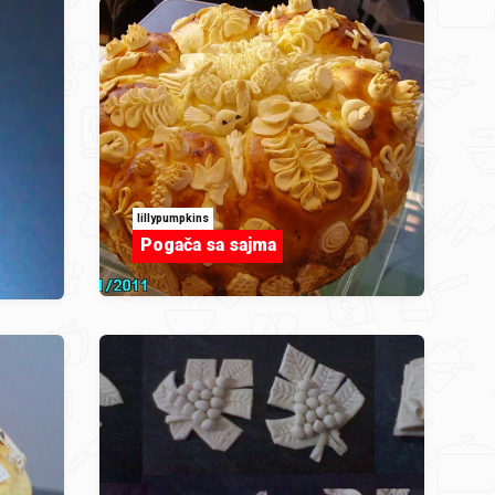
lillypumpkins
Pogača sa sajma