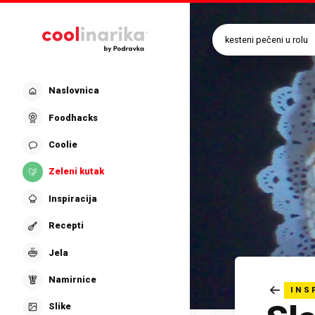
Preskoči na glavni sadržaj
Naslovnica
Foodhacks
Coolie
Zeleni kutak
Inspiracija
Recepti
Jela
Namirnice
INS
Slike