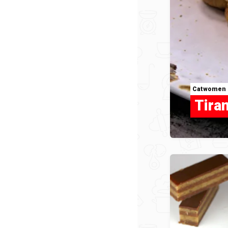
Catwomen
Tiram