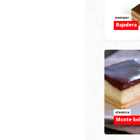
mamajac
Bajadera
silvanica
Monte ko