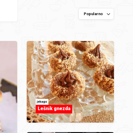
jekago
Lešnik gnezda