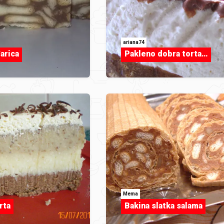
ariana74
arica
Pakleno dobra torta…
Mema
rta
Bakina slatka salama