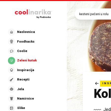
Preskoči na glavni sadržaj
Naslovnica
Foodhacks
Coolie
Zeleni kutak
Inspiracija
Recepti
INS
Kol
Jela
Namirnice
Slike
Jed