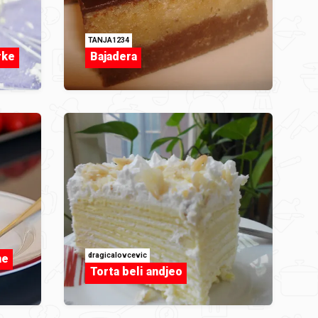
TANJA1234
rke
Bajadera
dragicalovcevic
ne
Torta beli andjeo