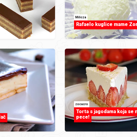
Milicza
Rafaelo kuglice mame Zo
zocacro
Torta s jagodama koja se 
lač
pece!