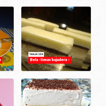
TANJA1234
m
Bela -limun bajadera -