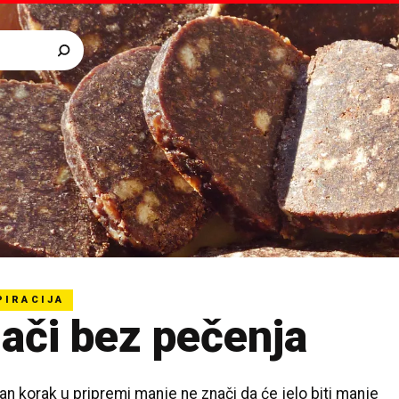
PIRACIJA
ači bez pečenja
an korak u pripremi manje ne znači da će jelo biti manje