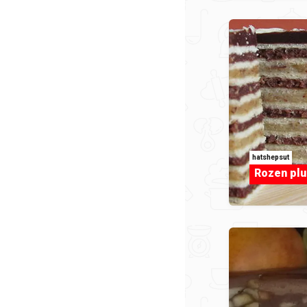
hatshepsut
Rozen plus