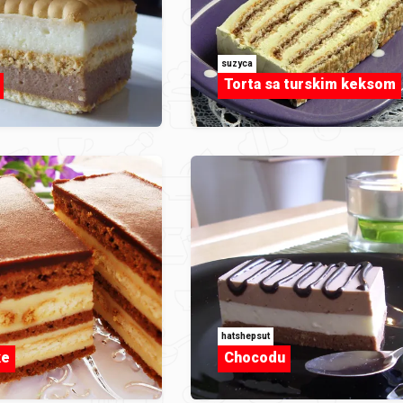
suzyca
Torta sa turskim keksom
hatshepsut
ke
Chocodu