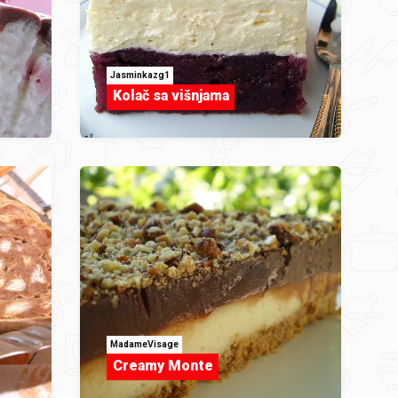
Jasminkazg1
Kolač sa višnjama
MadameVisage
Creamy Monte