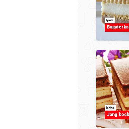
lynda
Bajaderka
jakica
Jang koc