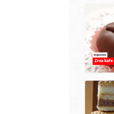
mignonne
Zrna kafe