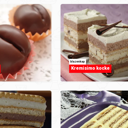
blazenkap
Kremisimo kocke