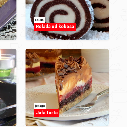
LaLun
Rolada od kokosa
jekago
Jafa torta