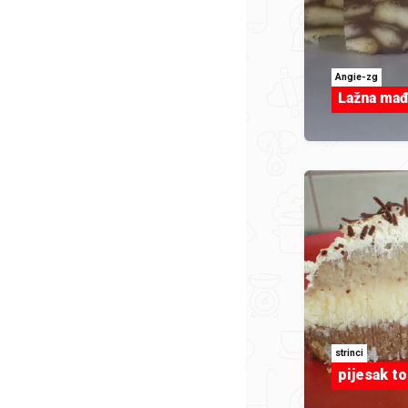
Angie-zg
Lažna mađ
strinci
pijesak to