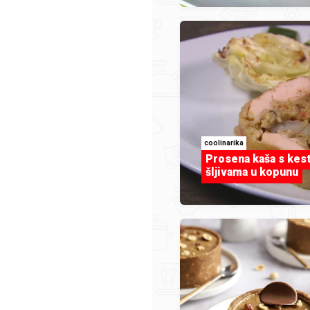
 zaštitu podataka možete dobiti na:
dpo@podravka.hr
rikupljamo vaše osobne podatke?
datke prikupljamo kada je to potrebno za ostvarivanje v
eva, izvršavanje usluga ili za potrebe našeg poslovanja:
coolinarika
Prosena kaša s kes
ada pristupite stranici
prikupit ćemo vašu IP adresu koja
šljivama u kopunu
smatra osobnim podatkom,
varanja Podravka računa,
kao voditelj obrade od vas ćem
 informacija o sebi (osobnih podataka) kao što je e-mail
rezime i broj telefona (dio podataka označen je kao
ravna osnova za obradu vaših podataka je privola.