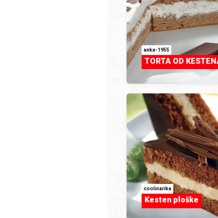
 prikupljamo, GRUPA PODRAVKA je "voditelj obrade", odno
đuje potrebe za koje i sredstva kojima se osobni podaci
anka-1955
TORTA OD KESTEN
A kao pružatelj usluga web stranice zauzima se za zašt
obnih podataka.
kontaktirati u vezi ovih pravila ili u vezi vaših osobnih
mo vas da koristite sljedeće kontakt podatke:
.
rčevića 32
coolinarika
Kesten ploške
nica