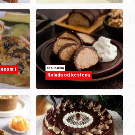
aših
coolinarika
tenom i
Rolada od kestena
o