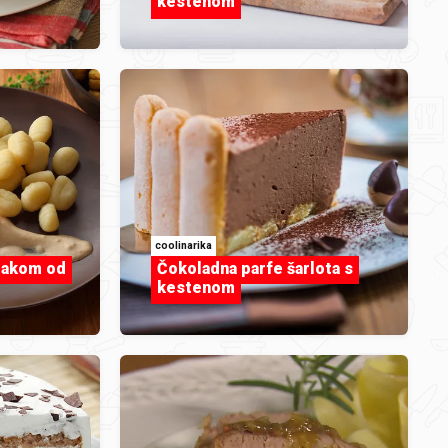
kestenom
i
coolinarika
makom od
Čokoladna parfe šarlota s
kestenom
amo