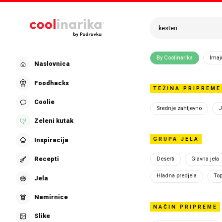
Preskoči na glavni sadržaj
Pretraži recepte is
By Coolinarika
Imaj
Prav
Naslovnica
Foodhacks
TEŽINA PRIPREME
pri
Coolie
Srednje zahtjevno
J
Zeleni kutak
GRUPA JELA
Inspiracija
Recepti
Deserti
Glavna jela
Coolinarik
Hladna predjela
Top
Jela
namijenjen
Namirnice
hrani sa s
NAČIN PRIPREME
Slike