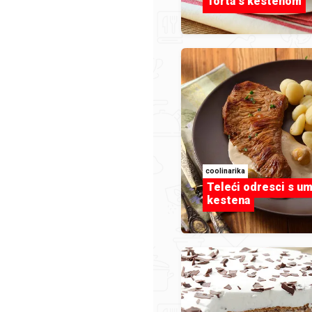
Torta s kestenom
privatnosti ("pravila") objašnjavaju kako GRUPA PODRAVKA
isti i upravlja vašim osobnim podacima koji su dostupni
e web stranice kao i registracijom, odnosno korištenjem
odravka računa s kojim se korisnici mogu jedinstveno
na web stranice koje su u vlasništvu GRUPE PODRAVKA.
nosti primjenjuju se na sve usluge koje nudi GRUPA
čemu je cilj pravila na jasan i transparentan način upoznat
coolinarika
je, partnere i korisnike naših usluga (u daljnjem tekstu:
Teleći odresci s u
kestena
postupcima obrade njihovih osobnih podataka i njihovim
 je posvećena zaštiti i poštivanju vaše privatnosti.
pravila pažljivo kako biste razumjeli zašto i kako prikuplj
datke te kako će se oni koristiti. U pogledu osobnih