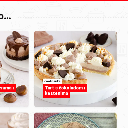
o…
,
coolinarika
enima i
Tart s čokoladom i
kestenima