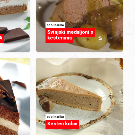
sno
coolinarika
Svinjski medaljoni s
A
kestenima
itu
coolinarika
Kesten kolač