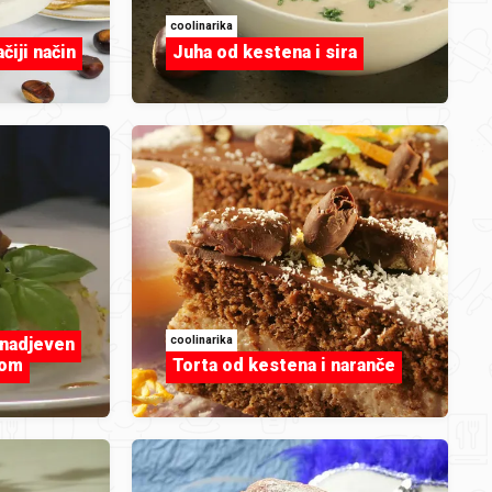
mo
coolinarika
čiji način
Juha od kestena i sira
ta,
kao
coolinarika
 nadjeven
jom
Torta od kestena i naranče
ih
vka