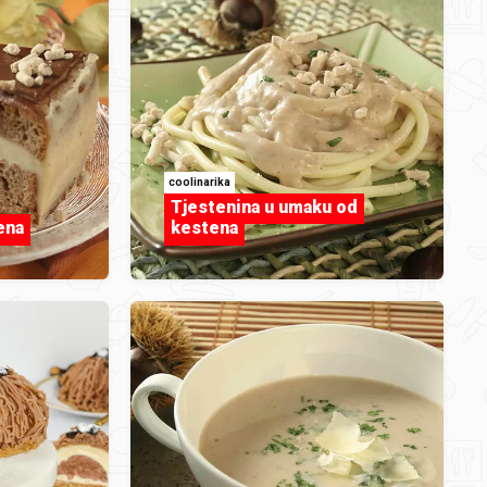
koje
coolinarika
Tjestenina u umaku od
ena
kestena
e