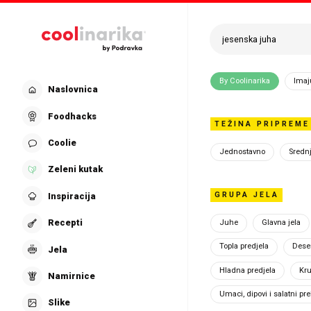
Preskoči na glavni sadržaj
Pretraži recepte is
By Coolinarika
Imaj
Kon
Naslovnica
Foodhacks
TEŽINA PRIPREME
Coolie
Jednostavno
Sredn
Zeleni kutak
Želiš nam nešto
GRUPA JELA
Inspiracija
Ukoliko prijavl
Recepti
Juhe
Glavna jela
potrebnih da C
čim prije. Kori
Topla predjela
Deser
Jela
drugih podatak
Hladna predjela
Kru
Namirnice
Daj nam što vi
Umaci, dipovi i salatni pre
Slike