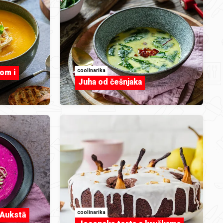
coolinarika
vom i
Juha od češnjaka
coolinarika
 (Aukstā