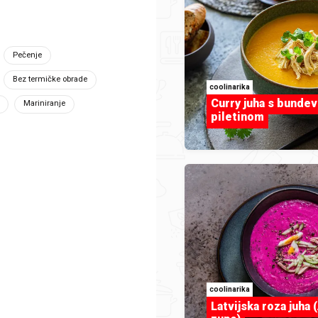
Pečenje
*
risničko ime
Bez termičke obrade
coolinarika
Curry juha s bunde
Mariniranje
piletinom
ntakt e-mail
*
adresa
*
ad i država
*
Tip prijave
*
Poruka
coolinarika
Latvijska roza juha