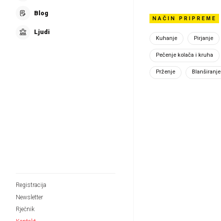
Blog
NAČIN PRIPREME
Ljudi
Kuhanje
Pirjanje
Ime / ko
Pečenje kolača i kruha
Prženje
Blanširanje
Ko
Gr
Registracija
Newsletter
Rječnik