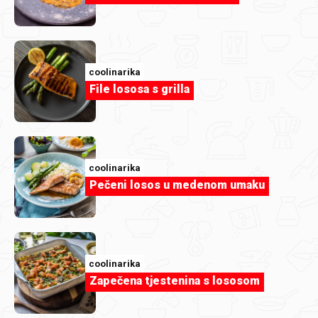
WCAG 2.2 razina AA (Web Content Accessibility
Guidelines)
EN 301 549 (europski standard za ICT pristupačnost)
coolinarika
Cilj nam je uskladiti se s navedenim smjernicama i
File lososa s grilla
omogućiti jednak pristup informacijama svim korisnicima.
Stanje usklađenosti
coolinarika
Portal
Coolinarika.com
trenutno
nije u potpunosti
Pečeni losos u medenom umaku
usklađen
sa spomenutim smjernicama. U listopadu 2025.
provedena je neovisna revizija pristupačnosti od strane
Infinum d.o.o., koja je pokazala da postoje značajne
prepreke za osobe s invaliditetom.
coolinarika
Zapečena tjestenina s lososom
Sažetak uočenih