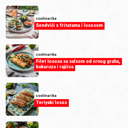
postupno otklanjanje kritičnih prepreka
koje
onemogućuju pristup osnovnim funkcionalnostima,
redizajn ključnih komponenti
(navigacija, modali,
coolinarika
Sendviči s fritatama i lososom
obrasci, video),
uvođenje sustava kontrole pristupačnosti
u
razvojnim ciklusima,
redovite provjere
i suradnju s vanjskim stručnjacima
coolinarika
za pristupačnost.
Filet lososa sa salsom od crnog graha,
kukuruza i rajčica
Cilj nam je do kraja
2026. godine
značajno unaprijediti
pristupačnost portala i postići
potpunu usklađenost s
WCAG 2.2 razinom AA
.
coolinarika
Teriyaki losos
Povratne informacije i kontakti
Ako naiđete na prepreku pri korištenju naše stranice ili
imate prijedlog za poboljšanje pristupačnosti, slobodno