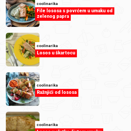
coolinarika
nas kontaktirajte.
File lososa s povrćem u umaku od
zelenog papra
Podravka d.d.
E-pošta: proizvodi@podravka.hr
Telefon: 0800 0808
coolinarika
Trudit ćemo se odgovoriti na sve upite u razumnom roku i
Losos u škartocu
omogućiti pristup traženim informacijama u
odgovarajućem formatu.
Postupak provedbe
coolinarika
Ražnjići od lososa
U slučaju nezadovoljavajućeg odgovora na vaš upit o
pristupačnosti, možete se obratiti:
Pravobranitelju za osobe s invaliditetom Republike
Hrvatske
www.posi.hr
coolinarika