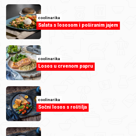
nepristupačnosti
coolinarika
Kritične prepreke:
Salata s lososom i poširanim jajem
Nedostatak pristupačnih naziva za tipke, obrasce i
elemente sučelja.
Nedostatak oznaka (labela) i povezanih elemenata u
coolinarika
obrascima.
Losos u crvenom papru
Problemi s fokusom i redoslijedom tipkovne navigacije
(nepravilno otvaranje dijaloga, izgubljeni fokus, nevidljiva
stanja fokusa).
Nepravilno ponašanje modala i dijaloga (nemogućnost
coolinarika
zatvaranja pomoću tipkovnice, neispravno prebacivanje
Sočni losos s roštilja
fokusa).
Video sadržaji bez titlova i alternativnih opisa.
Problemi pri povećanju prikaza (200% zoom uz