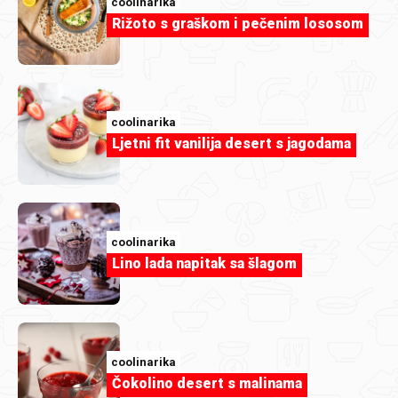
coolinarika
Rižoto s graškom i pečenim lososom
coolinarika
Članak
Ljetni fit vanilija desert s jagodama
Zašto neka jela jednostavno traže
kečap?
coolinarika
Lino lada napitak sa šlagom
coolinarika
Čokolino desert s malinama