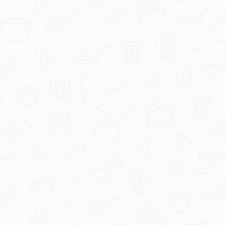
Članak
Bez paljenja štednjaka: ručkovi i večere
gotovi za 15 minuta