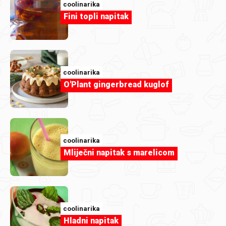
coolinarika
Članak
Fini topli napitak
Osvojio nas je Mono cheese by Coolie
coolinarika
O'Plant gingerbread kuglof
coolinarika
Mliječni napitak s marelicom
Članak
coolinarika
Znaš li koliko je jednostavno napraviti
domaći džem? Donosimo najbolje ideje
Hladni napitak