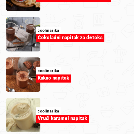
coolinarika
Čokoladni napitak za detoks
coolinarika
Kakao napitak
Članak
Bez paljenja štednjaka: ručkovi i večere
gotovi za 15 minuta
coolinarika
Vrući karamel napitak