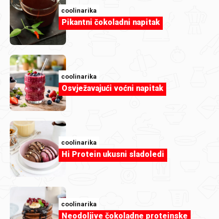
coolinarika
Pikantni čokoladni napitak
coolinarika
Osvježavajući voćni napitak
Članak
coolinarika
Znaš li koji umak spašava suhi burger,
Hi Protein ukusni sladoledi
običnu tortilju I dosadan hot dog?
coolinarika
Neodoljive čokoladne proteinske