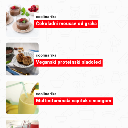
coolinarika
Čokoladni mousse od graha
coolinarika
Veganski proteinski sladoled
coolinarika
Multivitaminski napitak s mangom