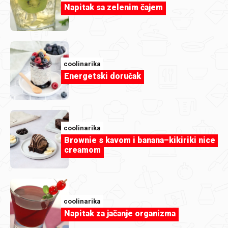
Napitak sa zelenim čajem
coolinarika
Energetski doručak
Članak
U čaši i na štapiću: sladoledni deserti
koje volimo
coolinarika
Brownie s kavom i banana–kikiriki nice
creamom
coolinarika
Napitak za jačanje organizma