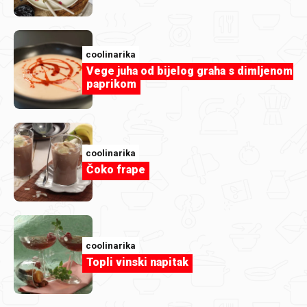
Nogometna večer bez dostave: 7 jela
koja fitaju uz svaku tekmu
coolinarika
Vege juha od bijelog graha s dimljenom
paprikom
coolinarika
Čoko frape
coolinarika
Topli vinski napitak