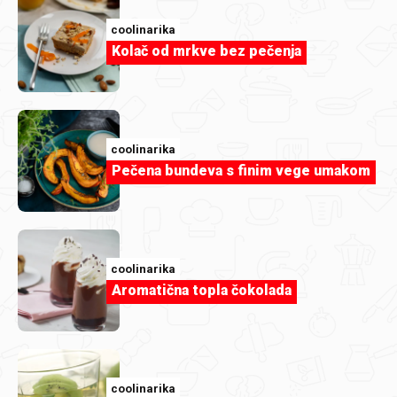
coolinarika
Kolač od mrkve bez pečenja
coolinarika
Pečena bundeva s finim vege umakom
Članak
Domaći sladoled je hit: zašto ga svi
rade sami?
coolinarika
Aromatična topla čokolada
coolinarika