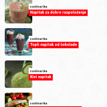
coolinarika
Napitak za dobro raspoloženje
Članak
Kad vrućina ubije apetit: lagane ideje
coolinarika
koje ćete ipak poželjeti pojesti
Topli napitak od čokolade
coolinarika
Kivi napitak
coolinarika