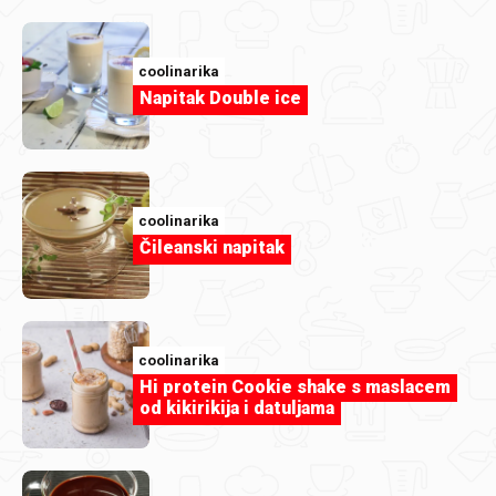
coolinarika
Napitak Double ice
coolinarika
Čileanski napitak
coolinarika
Članak
Hi protein Cookie shake s maslacem
Jednom pečeš, tri dana jedeš: evo kako
od kikirikija i datuljama
iskoristiti povrće u više obroka