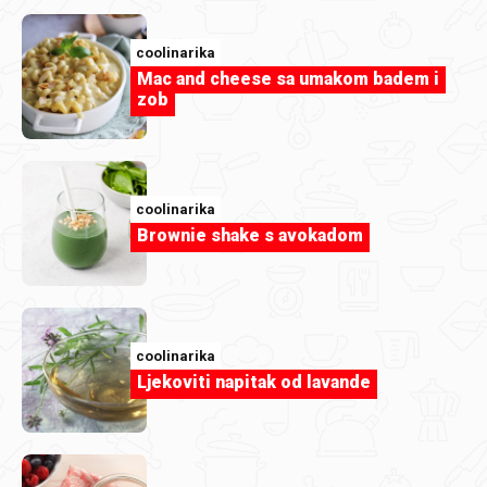
coolinarika
Mac and cheese sa umakom badem i
zob
coolinarika
Brownie shake s avokadom
Članak
Imaš višak kivija? Znamo kako ga
coolinarika
možeš iskoristiti!
Ljekoviti napitak od lavande