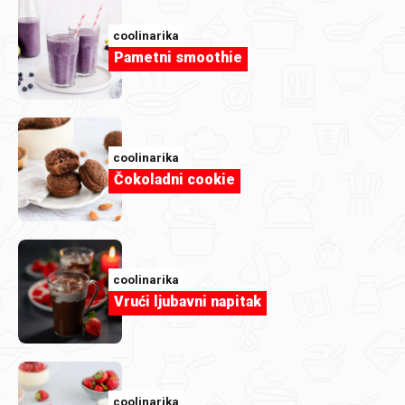
coolinarika
Pametni smoothie
Članak
Što sve stane u rolice? Imamo slatke i
slane prijedloge
coolinarika
Čokoladni cookie
coolinarika
Vrući ljubavni napitak
coolinarika