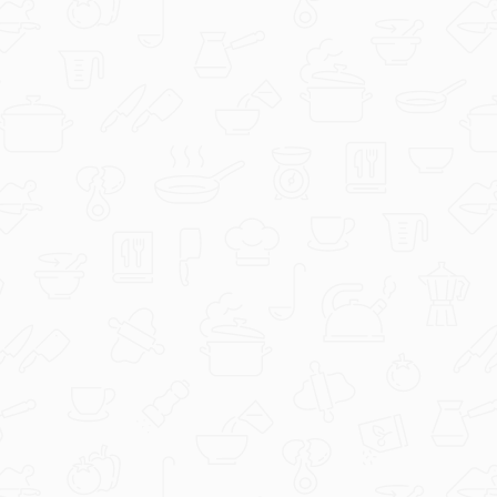
jednom zalogaju
Članak
Ovo su najčešće pogreške zbog kojih
meso s roštilja ispadne loše