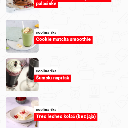
palačinke
coolinarika
Cookie matcha smoothie
Članak
coolinarika
Rajčica svaki dan: što radi tvom tijelu i
Šumski napitak
što kad nestane svježe?
coolinarika
Tres leches kolač (bez jaja)