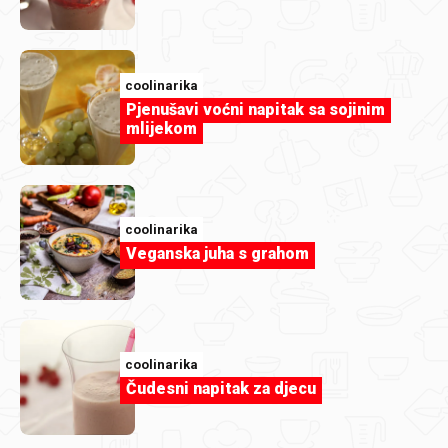
coolinarika
Članak
Pjenušavi voćni napitak sa sojinim
Neobične kombinacije s kečapom koje
mlijekom
potajno obožavamo
coolinarika
Veganska juha s grahom
coolinarika
Čudesni napitak za djecu