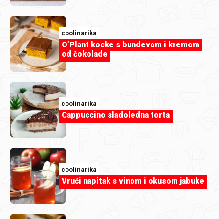
coolinarika
O’Plant kocke s bundevom i kremom
od čokolade
coolinarika
Cappuccino sladoledna torta
Članak
Kako napraviti savršen cheesecake?
Kreni od ovih 5 ideja
coolinarika
Vrući napitak s vinom i okusom jabuke