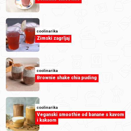
Članak
3 jela s tjesteninom koja su bolja s
passatom nego sa svježom rajčicom
coolinarika
Zimski zagrljaj
coolinarika
Brownie shake chia puding
coolinarika
Veganski smoothie od banane s kavom
i kakaom
Članak