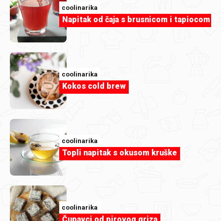
coolinarika
Članak
Napitak od čaja s brusnicom i tapiocom
Osvježenje iz blendera: Provjereno
dobri napici koji spašavaju vruće dane
coolinarika
Kokos cold brew
coolinarika
Topli napitak s okusom kruške
coolinarika
Članak
Čupavci od pirovog griza