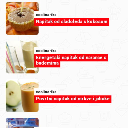
Članak
coolinarika
Što sve možeš pripremiti od jedne
Napitak od sladoleda s kokosom
passate?
coolinarika
Energetski napitak od naranče s
bademima
coolinarika
Povrtni napitak od mrkve i jabuke