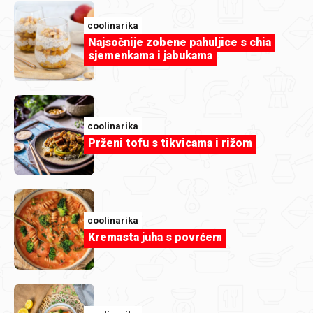
coolinarika
Najsočnije zobene pahuljice s chia
sjemenkama i jabukama
coolinarika
Članak
Prženi tofu s tikvicama i rižom
Znate li koji je sastojak zaslužan za
savršeno kremaste deserte?
coolinarika
Kremasta juha s povrćem