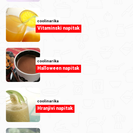
coolinarika
Vitaminski napitak
Članak
Hidratacija na tanjuru: 7 recepata koji
coolinarika
osvježavaju iznutra
Halloween napitak
coolinarika
Hranjivi napitak