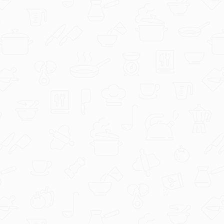
Članak
Lasta Rondini - podijeli užitak