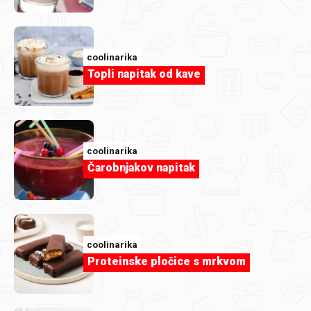
coolinarika
Topli napitak od kave
Članak
Inspiracije nikad dosta: Naših 10
omiljenih recepata s avokadom
coolinarika
Čarobnjakov napitak
coolinarika
Proteinske pločice s mrkvom