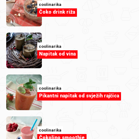
coolinarika
Čoko drink riža
coolinarika
Napitak od vina
coolinarika
Pikantni napitak od svježih rajčica
coolinarika
Čokolino smoothie