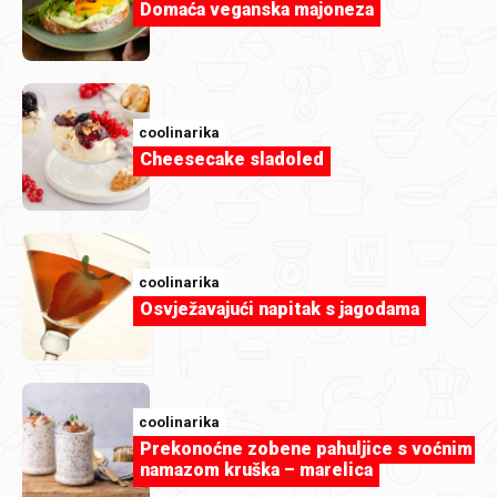
Domaća veganska majoneza
Članak
Cheesecake na 7 načina: Koji je tvoj
favorit?
coolinarika
Cheesecake sladoled
coolinarika
Osvježavajući napitak s jagodama
coolinarika
Prekonoćne zobene pahuljice s voćnim
namazom kruška – marelica