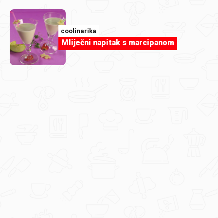
Domaći džemovi nikad nisu izgledali
ovako cool: Dolcela dijeli nagrade i
preslatke naljepnice
coolinarika
Mliječni napitak s marcipanom
Članak
Air fryer hitovi: ako volite sve najbolje u