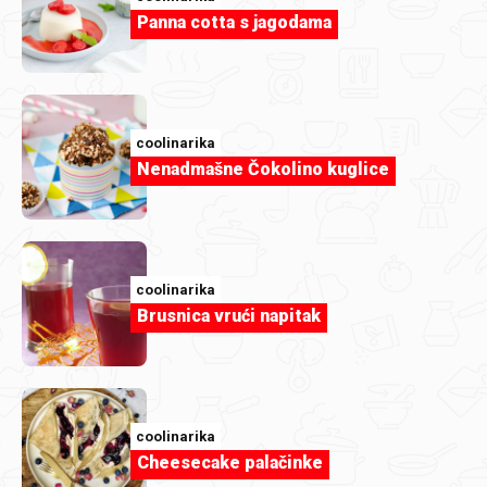
Članak
Panna cotta s jagodama
Navijanje na maksimum, kuhinja na
autopilotu: kako nas je Coolie spasila s
receptima za nogometnu večer
coolinarika
Nenadmašne Čokolino kuglice
coolinarika
Brusnica vrući napitak
coolinarika
Cheesecake palačinke
Članak