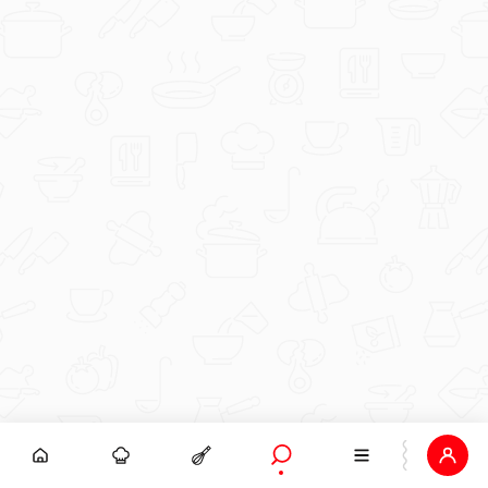
Članak
0’biljno dobar obrok: Znamo u kojoj se
hrani krije energija za svaki dio dana