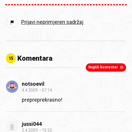
Prijavi neprimjeren sadržaj
Komentara
15
Napiši komentar
notsoevil
4.4.2009.
07:14
prepreprekrasno!
jussi044
3.4.2009.
15:55