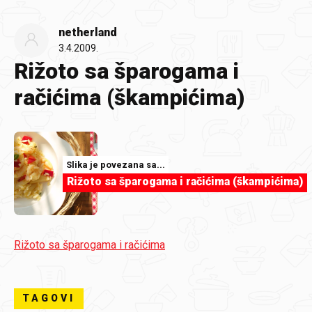
netherland
3.4.2009.
Rižoto sa šparogama i
račićima (škampićima)
Slika je povezana sa...
Rižoto sa šparogama i račićima (škampićima)
Rižoto sa šparogama i račićima
TAGOVI