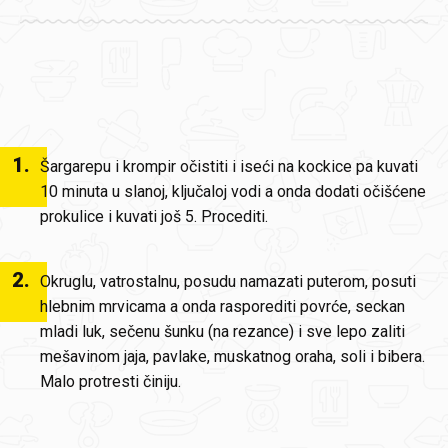
1
.
Šargarepu i krompir očistiti i iseći na kockice pa kuvati
10 minuta u slanoj, ključaloj vodi a onda dodati očišćene
prokulice i kuvati još 5. Procediti.
2
.
Okruglu, vatrostalnu, posudu namazati puterom, posuti
hlebnim mrvicama a onda rasporediti povrće, seckan
mladi luk, sečenu šunku (na rezance) i sve lepo zaliti
mešavinom jaja, pavlake, muskatnog oraha, soli i bibera.
Malo protresti činiju.