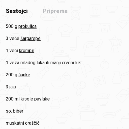
Sastojci
Priprema
500 g
prokulica
3 veće
šargarepe
1 veći
krompir
1 veza
mladog luka ili manji crveni luk
200 g
šunke
3
jaja
200 ml
kisele pavlake
so, biber
muskatni oraščić