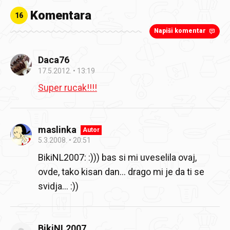
Komentara
16
Napiši komentar
Daca76
17.5.2012.
13:19
Super rucak!!!!
maslinka
Autor
5.3.2008.
20:51
BikiNL2007: :))) bas si mi uveselila ovaj,
ovde, tako kisan dan… drago mi je da ti se
svidja… :))
BikiNL2007