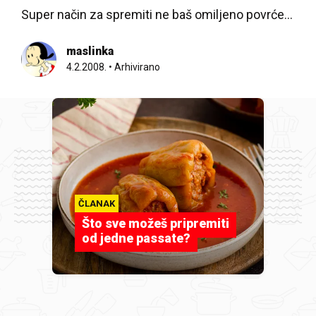
Super način za spremiti ne baš omiljeno povrće...
maslinka
4.2.2008.
•
Arhivirano
ČLANAK
Što sve možeš pripremiti
od jedne passate?