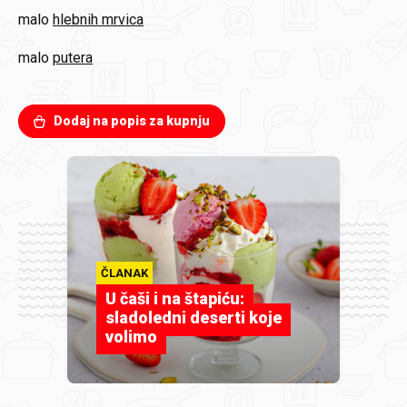
malo
hlebnih mrvica
malo
putera
Dodaj na popis za kupnju
ČLANAK
U čaši i na štapiću:
sladoledni deserti koje
volimo