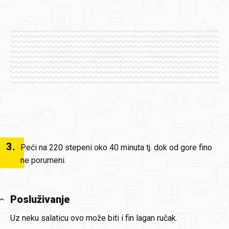
3
.
Peći na 220 stepeni oko 40 minuta tj. dok od gore fino
ne porumeni.
Posluživanje
Uz neku salaticu ovo može biti i fin lagan ručak.