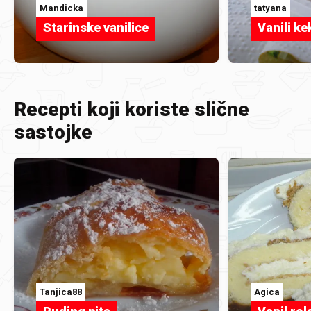
Mandicka
tatyana
Starinske vanilice
Vanili ke
Recepti koji koriste slične
sastojke
Tanjica88
Agica