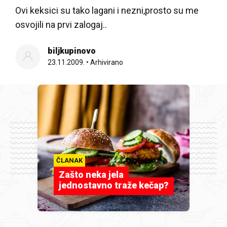
Ovi keksici su tako lagani i nezni,prosto su me
osvojili na prvi zalogaj..
biljkupinovo
23.11.2009.
•
Arhivirano
ČLANAK
Zašto neka jela
jednostavno traže kečap?