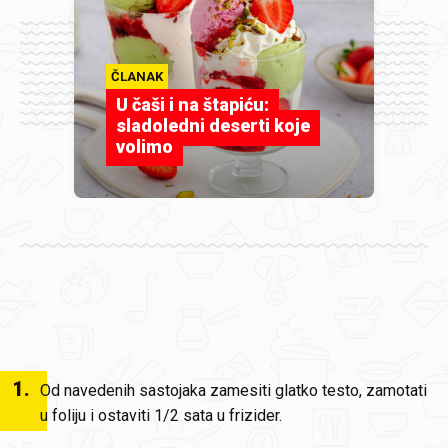
ČLANAK
U čaši i na štapiću:
sladoledni deserti koje
volimo
1
.
Od navedenih sastojaka zamesiti glatko testo, zamotati
u foliju i ostaviti 1/2 sata u frizider.