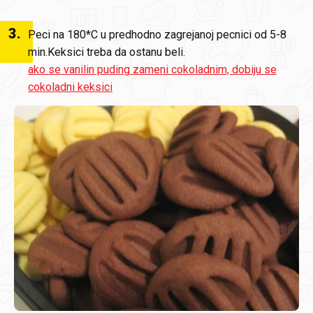
3
.
Peci na 180*C u predhodno zagrejanoj pecnici od 5-8
min.Keksici treba da ostanu beli.
ako se vanilin puding zameni cokoladnim, dobiju se
cokoladni keksici