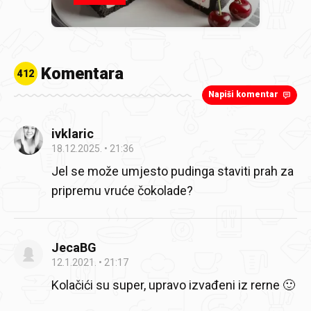
Komentara
412
Napiši komentar
ivklaric
18.12.2025.
21:36
Jel se može umjesto pudinga staviti prah za
pripremu vruće čokolade?
JecaBG
12.1.2021.
21:17
Kolačići su super, upravo izvađeni iz rerne 🙂