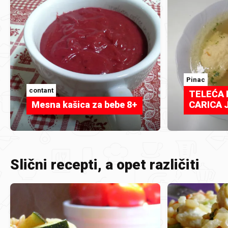
Pinac
contant
TELEĆA 
Mesna kašica za bebe 8+
CARICA 
Slični recepti, a opet različiti