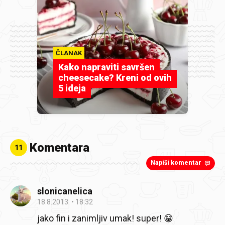
ČLANAK
Kako napraviti savršen
cheesecake? Kreni od ovih
5 ideja
Komentara
11
Napiši komentar
slonicanelica
18.8.2013.
18:32
jako fin i zanimljiv umak! super! 😁