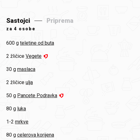
Sastojci
Priprema
za
4 osobe
600 g
teletine od buta
2 žličice
Vegete
30 g
maslaca
2 žličice
ulja
50 g
Pancete Podravka
80 g
luka
1-2
mrkve
80 g
celerova korijena