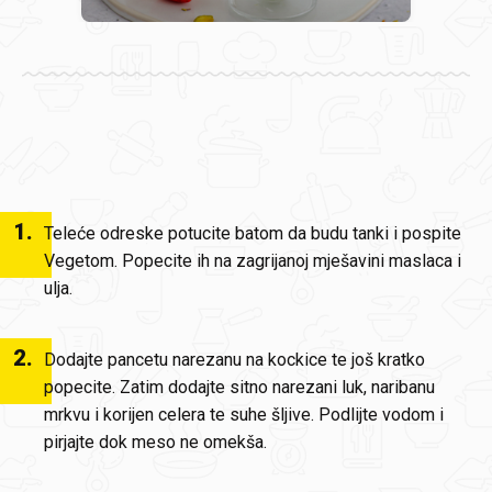
1
.
Teleće odreske potucite batom da budu tanki i pospite
Vegetom. Popecite ih na zagrijanoj mješavini maslaca i
ulja.
2
.
Dodajte pancetu narezanu na kockice te još kratko
popecite. Zatim dodajte sitno narezani luk, naribanu
mrkvu i korijen celera te suhe šljive. Podlijte vodom i
pirjajte dok meso ne omekša.