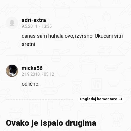
adri-extra
9.5.2011.
13:35
danas sam huhala ovo, izvrsno. Ukućani siti i
sretni
micka56
21.9.2010.
05:12
odlično..
Pogledaj komentare
Ovako je ispalo drugima