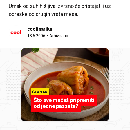
Umak od suhih šljiva izvrsno će pristajati i uz
odreske od drugih vrsta mesa.
coolinarika
13.6.2006.
•
Arhivirano
ČLANAK
Što sve možeš pripremiti
od jedne passate?