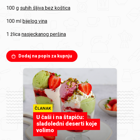
100 g
suhih šljiva bez koštica
100 ml
bijelog vina
1 žlica
nasjeckanog peršina
Dodaj na popis za kupnju
ČLANAK
U čaši i na štapiću:
sladoledni deserti koje
volimo