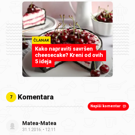
ČLANAK
Kako napraviti savršen
cheesecake? Kreni od ovih
5 ideja
Komentara
7
Napiši komentar
Matea-Matea
31.1.2016.
12:11