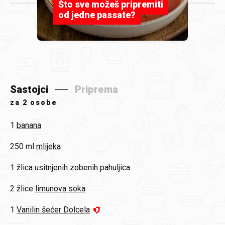
Što sve možeš pripremiti
od jedne passate?
Sastojci
Priprema
za
2 osobe
1
banana
250 ml
mlijeka
1 žlica
usitnjenih zobenih pahuljica
2 žlice
limunova soka
1
Vanilin šećer Dolcela