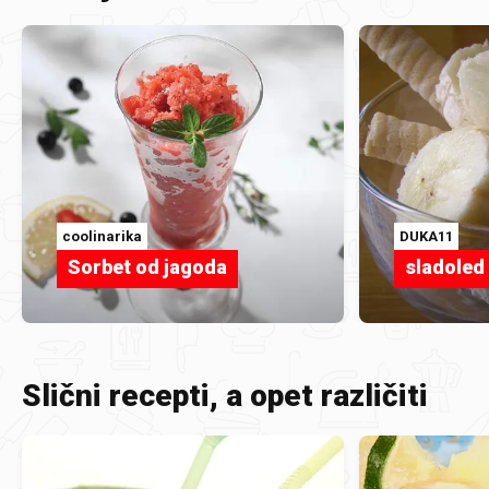
coolinarika
DUKA11
Sorbet od jagoda
sladoled
Slični recepti, a opet različiti