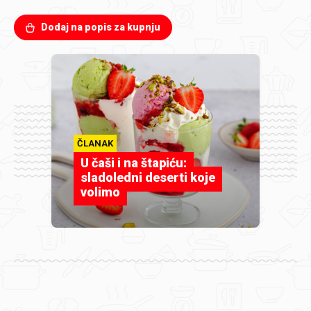
Dodaj na popis za kupnju
ČLANAK
U čaši i na štapiću:
sladoledni deserti koje
volimo