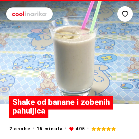
Preskoči na glavni sadržaj
Shake od banane i zobenih
pahuljica
2 osobe
15
minuta
405