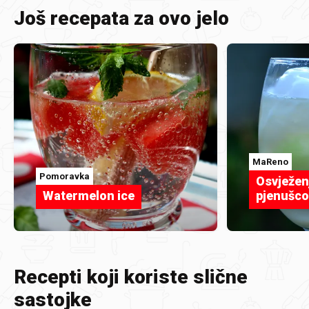
Još recepata za ovo jelo
MaReno
Pomoravka
Osvježenj
Watermelon ice
pjenušc
Recepti koji koriste slične
sastojke