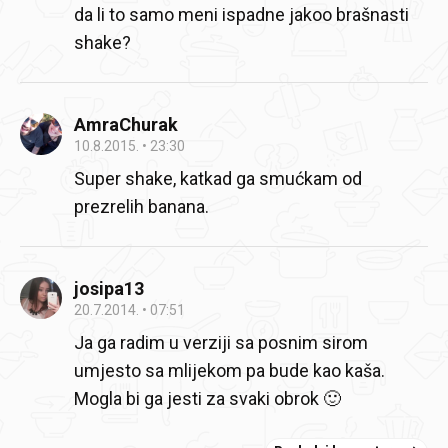
da li to samo meni ispadne jakoo brašnasti
shake?
AmraChurak
10.8.2015.
23:30
Super shake, katkad ga smućkam od
prezrelih banana.
josipa13
20.7.2014.
07:51
Ja ga radim u verziji sa posnim sirom
umjesto sa mlijekom pa bude kao kaša.
Mogla bi ga jesti za svaki obrok 🙂