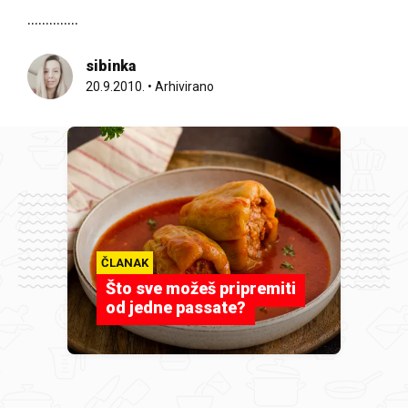
..............
sibinka
20.9.2010.
•
Arhivirano
ČLANAK
Što sve možeš pripremiti
od jedne passate?