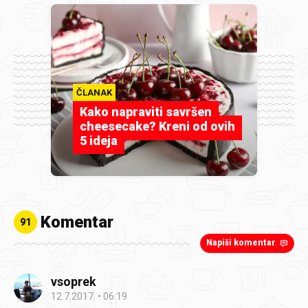
ČLANAK
Kako napraviti savršen
cheesecake? Kreni od ovih
5 ideja
Komentar
91
Napiši komentar
vsoprek
12.7.2017.
06:19