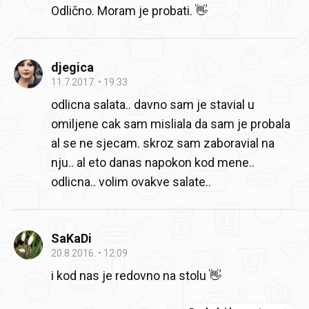
Odlično. Moram je probati. 👋
djegica
11.7.2017.
19:33
odlicna salata.. davno sam je stavial u
omiljene cak sam misliala da sam je probala
al se ne sjecam. skroz sam zaboravial na
nju.. al eto danas napokon kod mene..
odlicna.. volim ovakve salate..
SaKaDi
20.8.2016.
12:09
i kod nas je redovno na stolu 👋