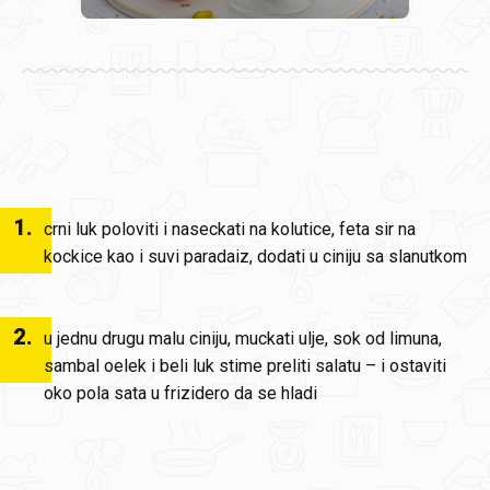
1
.
crni luk poloviti i naseckati na kolutice, feta sir na
kockice kao i suvi paradaiz, dodati u ciniju sa slanutkom
2
.
u jednu drugu malu ciniju, muckati ulje, sok od limuna,
sambal oelek i beli luk stime preliti salatu – i ostaviti
oko pola sata u frizidero da se hladi