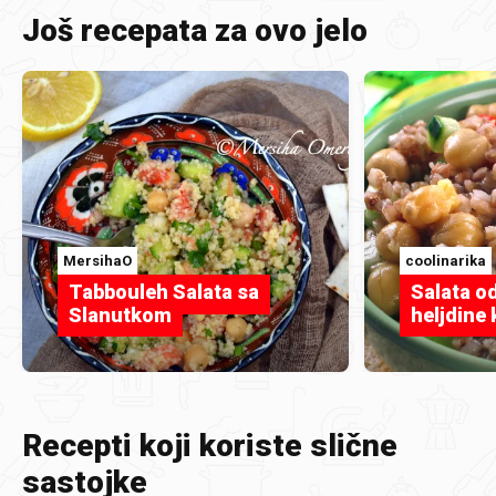
Još recepata za ovo jelo
MersihaO
coolinarika
Tabbouleh Salata sa
Salata od
Slanutkom
heljdine 
Recepti koji koriste slične
sastojke