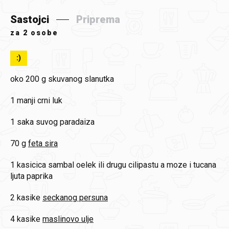
Sastojci
Priprema
za
2 osobe
:)
oko 200 g
skuvanog slanutka
1
manji crni luk
1 saka
suvog paradaiza
70 g
feta sira
1 kasicica
sambal oelek ili drugu cilipastu a moze i tucana
ljuta paprika
2 kasike
seckanog persuna
4 kasike
maslinovo ulje