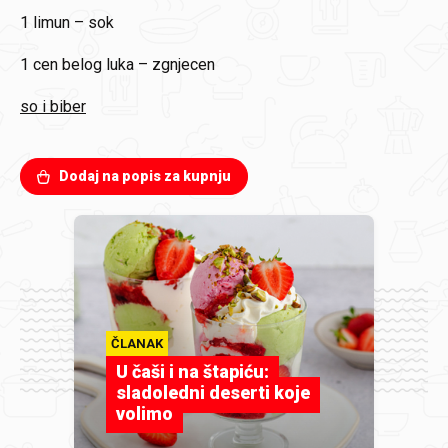
1
limun – sok
1 cen
belog luka – zgnjecen
so i biber
Dodaj na popis za kupnju
ČLANAK
U čaši i na štapiću:
sladoledni deserti koje
volimo