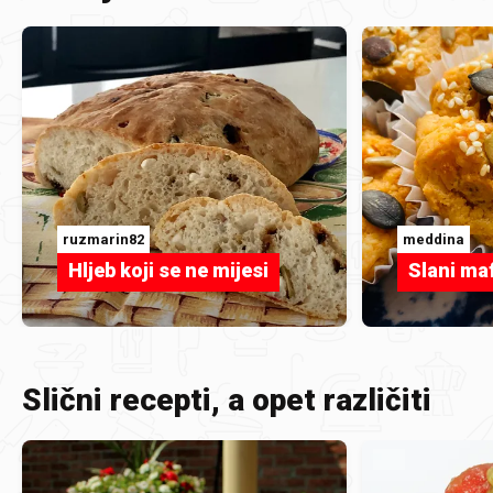
ruzmarin82
meddina
Hljeb koji se ne mijesi
Slani maf
Slični recepti, a opet različiti