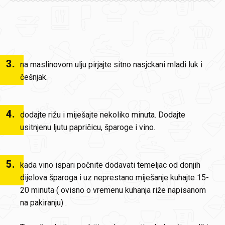
3
.
na maslinovom ulju pirjajte sitno nasjckani mladi luk i
češnjak.
4
.
dodajte rižu i miješajte nekoliko minuta. Dodajte
usitnjenu ljutu papričicu, šparoge i vino.
5
.
kada vino ispari počnite dodavati temeljac od donjih
dijelova šparoga i uz neprestano miješanje kuhajte 15-
20 minuta ( ovisno o vremenu kuhanja riže napisanom
na pakiranju) .