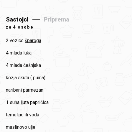
Sastojci
Priprema
za
4 osobe
2 vezice
šparoga
4
mlada luka
4
mlada češnjaka
kozja skuta ( puina)
naribani parmezan
1
suha ljuta papričica
temeljac ili voda
maslinovo ulje