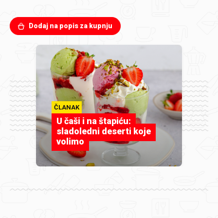
Dodaj na popis za kupnju
ČLANAK
U čaši i na štapiću:
sladoledni deserti koje
volimo