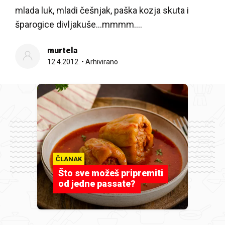
mlada luk, mladi češnjak, paška kozja skuta i
šparogice divljakuše...mmmm....
murtela
12.4.2012.
•
Arhivirano
ČLANAK
Što sve možeš pripremiti
od jedne passate?