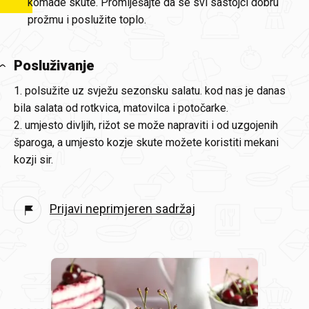
komade skute. Promiješajte da se svi sastojci dobru
prožmu i poslužite toplo.
Posluživanje
1. polsužite uz svježu sezonsku salatu. kod nas je danas
bila salata od rotkvica, matovilca i potočarke.
2. umjesto divljih, rižot se može napraviti i od uzgojenih
šparoga, a umjesto kozje skute možete koristiti mekani
kozji sir.
Prijavi neprimjeren sadržaj