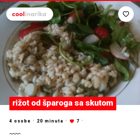
Preskoči na glavni sadržaj
rižot od šparoga sa skutom
4 osobe
20
minuta
7