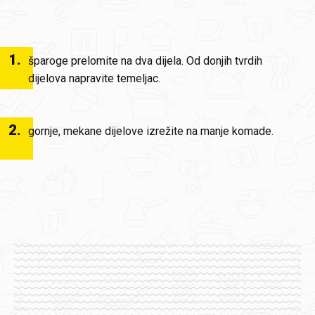
1
.
šparoge prelomite na dva dijela. Od donjih tvrdih
dijelova napravite temeljac.
2
.
gornje, mekane dijelove izrežite na manje komade.