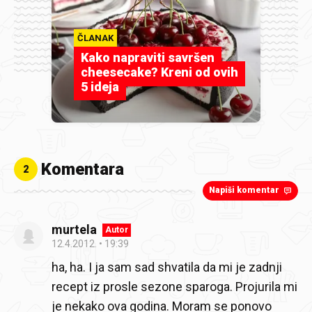
ČLANAK
Kako napraviti savršen
cheesecake? Kreni od ovih
5 ideja
Komentara
2
Napiši komentar
murtela
Autor
12.4.2012.
19:39
ha, ha. I ja sam sad shvatila da mi je zadnji
recept iz prosle sezone sparoga. Projurila mi
je nekako ova godina. Moram se ponovo