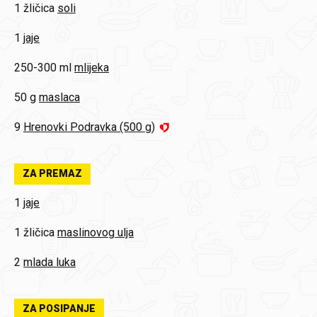
1 žličica
soli
1
jaje
250-300 ml
mlijeka
50 g
maslaca
9
Hrenovki Podravka (500 g)
ZA PREMAZ
1
jaje
1 žličica
maslinovog ulja
2
mlada luka
ZA POSIPANJE