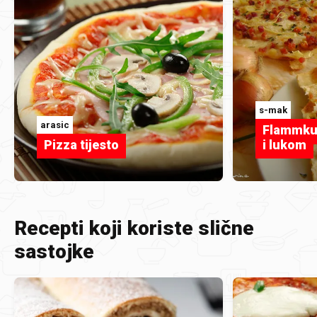
s-mak
arasic
Flammku
Pizza tijesto
i lukom
Recepti koji koriste slične
sastojke