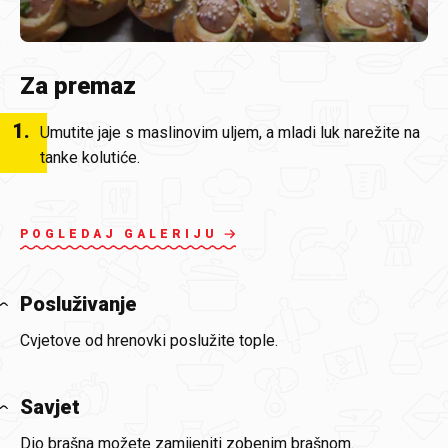
Za premaz
1
.
Umutite jaje s maslinovim uljem, a mladi luk narežite na
tanke kolutiće.
POGLEDAJ GALERIJU
Posluživanje
Cvjetove od hrenovki poslužite tople.
Savjet
Dio brašna možete zamijeniti zobenim brašnom.