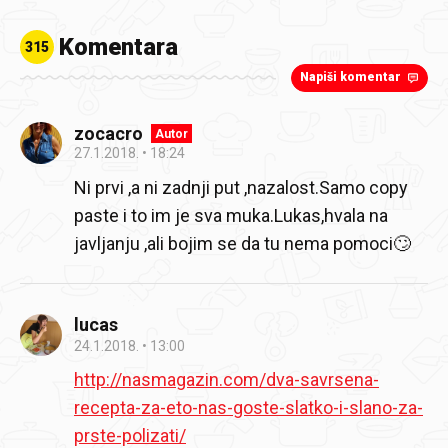
Komentara
315
Napiši komentar
zocacro
Autor
27.1.2018.
18:24
Ni prvi ,a ni zadnji put ,nazalost.Samo copy
paste i to im je sva muka.Lukas,hvala na
javljanju ,ali bojim se da tu nema pomoci🙄
lucas
24.1.2018.
13:00
http://nasmagazin.com/dva-savrsena-
recepta-za-eto-nas-goste-slatko-i-slano-za-
prste-polizati/