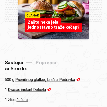
ČLANAK
Zašto neka jela
jednostavno traže kečap?
Sastojci
Priprema
za
9 osoba
500 g
Pšeničnog glatkog brašna Podravka
1
Kvasac instant Dolcela
1 žlica
šećera