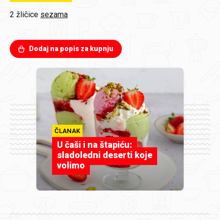
2 žličice
sezama
Dodaj na popis za kupnju
ČLANAK
U čaši i na štapiću:
sladoledni deserti koje
volimo