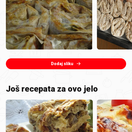
Dodaj sliku
Još recepata za ovo jelo