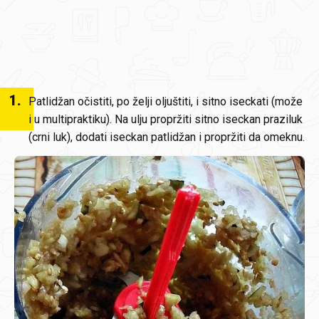
1
.
Patlidžan očistiti, po želji oljuštiti, i sitno iseckati (može
i u multipraktiku). Na ulju propržiti sitno iseckan praziluk
(crni luk), dodati iseckan patlidžan i propržiti da omeknu.