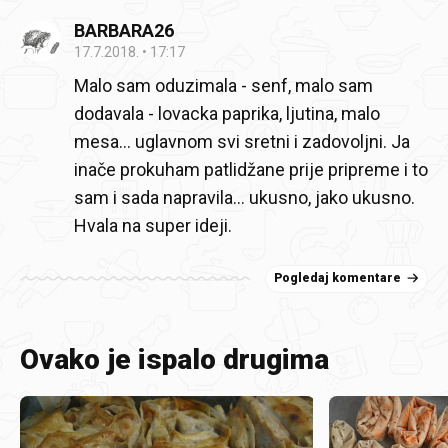
BARBARA26
17.7.2018.
17:17
Malo sam oduzimala - senf, malo sam
dodavala - lovacka paprika, ljutina, malo
mesa... uglavnom svi sretni i zadovoljni. Ja
inače prokuham patlidžane prije pripreme i to
sam i sada napravila... ukusno, jako ukusno.
Hvala na super ideji.
Pogledaj komentare
Ovako je ispalo drugima