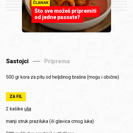
ČLANAK
Što sve možeš pripremiti
od jedne passate?
Sastojci
Priprema
500 gr
kora za pitu od heljdinog brašna (mogu i obične)
ZA FIL
2 kašike
ulja
manji struk
praziluka (ili glavica crnog luka)