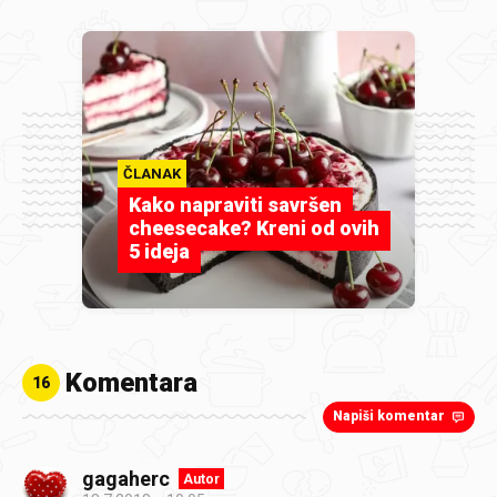
ČLANAK
Kako napraviti savršen
cheesecake? Kreni od ovih
5 ideja
Komentara
16
Napiši komentar
gagaherc
Autor