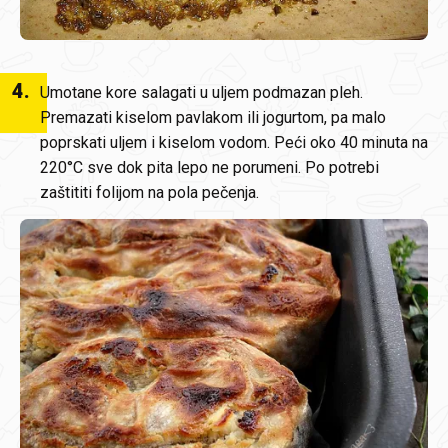
4
.
Umotane kore salagati u uljem podmazan pleh.
Premazati kiselom pavlakom ili jogurtom, pa malo
poprskati uljem i kiselom vodom. Peći oko 40 minuta na
220°C sve dok pita lepo ne porumeni. Po potrebi
zaštititi folijom na pola pečenja.