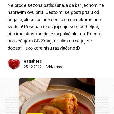
Ne prođe sezona patlidžana, a da bar jednom ne
napravim ovu pitu. Često mi se gosti pitaju od
čega je, ali se još nije desilo da se nekome nije
svidela! Poseban ukus joj daju kore od heljde,
pita ima ukus kao da je sa palačinkama. Recept
posvećujem CC Zmaji, mislim da će joj se
dopasti, iako kore nisu razvlačene :D
gagaherc
25.12.2012.
•
Arhivirano