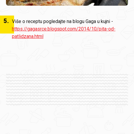
5
.
Više o receptu pogledajte na blogu Gaga u kujni -
https://gagasrce.blogspot.com/2014/10/pita-od-
patlidzana.html