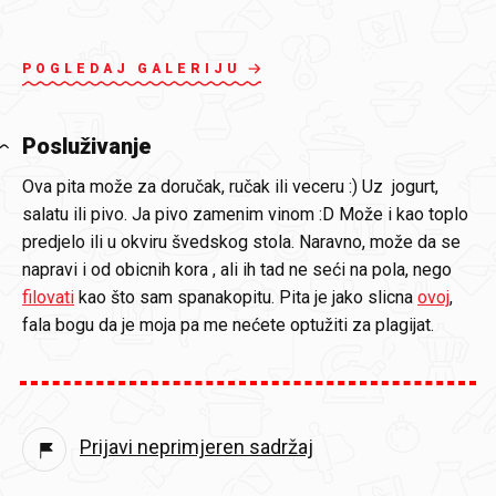
POGLEDAJ GALERIJU
Posluživanje
Ova pita može za doručak, ručak ili veceru :) Uz jogurt,
salatu ili pivo. Ja pivo zamenim vinom :D Može i kao toplo
predjelo ili u okviru švedskog stola. Naravno, može da se
napravi i od obicnih kora , ali ih tad ne seći na pola, nego
filovati
kao što sam spanakopitu. Pita je jako slicna
ovoj
,
fala bogu da je moja pa me nećete optužiti za plagijat.
Prijavi neprimjeren sadržaj