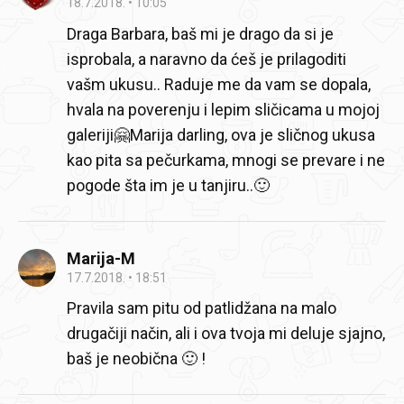
18.7.2018.
10:05
Draga Barbara, baš mi je drago da si je
isprobala, a naravno da ćeš je prilagoditi
vašm ukusu.. Raduje me da vam se dopala,
hvala na poverenju i lepim sličicama u mojoj
galeriji🤗
Marija darling, ova je sličnog ukusa
kao pita sa pečurkama, mnogi se prevare i ne
pogode šta im je u tanjiru..🙂
Marija-M
17.7.2018.
18:51
Pravila sam pitu od patlidžana na malo
drugačiji način, ali i ova tvoja mi deluje sjajno,
baš je neobična 🙂 !