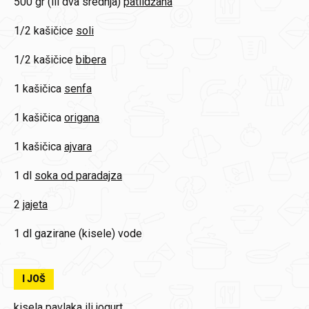
500 gr (ili dva srednja)
patlidžana
1/2 kašičice
soli
1/2 kašičice
bibera
1 kašičica
senfa
1 kašičica
origana
1 kašičica
ajvara
1 dl
soka od paradajza
2
jajeta
1 dl
gazirane (kisele) vode
I JOŠ
kisela pavlaka ili jogurt