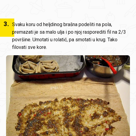
3
.
Svaku koru od heljdinog brašna podeliti na pola,
premazati je sa malo ulja i po njoj rasporediti fil na 2/3
površine. Umotati u rolatić, pa smotati u krug. Tako
filovati sve kore.