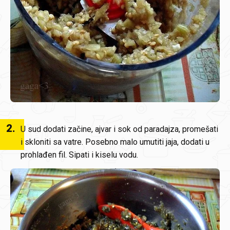
2
.
U sud dodati začine, ajvar i sok od paradajza, promešati
i skloniti sa vatre. Posebno malo umutiti jaja, dodati u
prohlađen fil. Sipati i kiselu vodu.