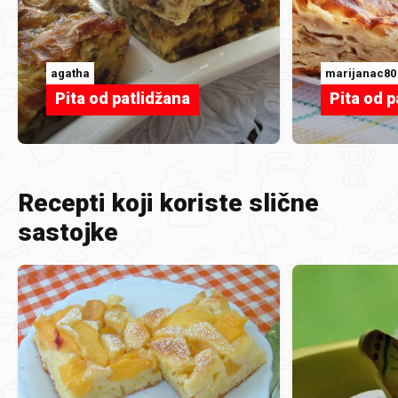
agatha
marijanac80
Pita od patlidžana
Pita od p
Recepti koji koriste slične
sastojke