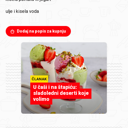
ulje i kisela voda
Dodaj na popis za kupnju
ČLANAK
U čaši i na štapiću:
sladoledni deserti koje
volimo