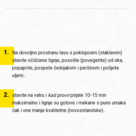
1
.
Na dovoljno prostranu tavu s poklopcem (staklenim)
stavite očišćene lignje, posolite (povegetite) od oka,
popaprite, pospete češnjakom i peršinom i polijete
uljem…
2
.
stavite na vatru i
kad provri
pirjate 10-15 min
maksimalno i lignje su gotove i mekane s puno umaka
čak i one manje kvalitetne (novozelandske)...