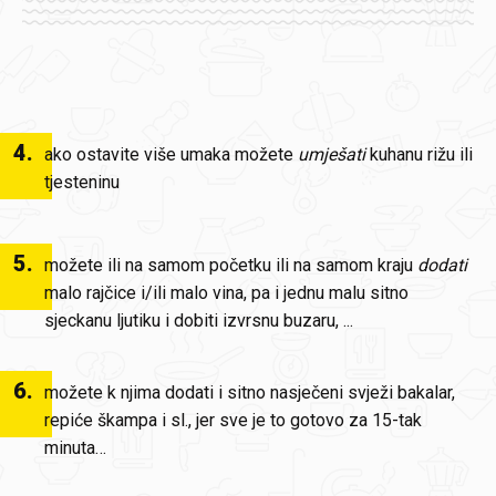
4
.
ako ostavite više umaka možete
umješati
kuhanu rižu ili
tjesteninu
5
.
možete ili na samom početku ili na samom kraju
dodati
malo rajčice i/ili malo vina, pa i jednu malu sitno
sjeckanu ljutiku i dobiti izvrsnu buzaru, ...
6
.
možete k njima dodati i sitno nasječeni svježi bakalar,
repiće škampa i sl., jer sve je to gotovo za 15-tak
minuta…