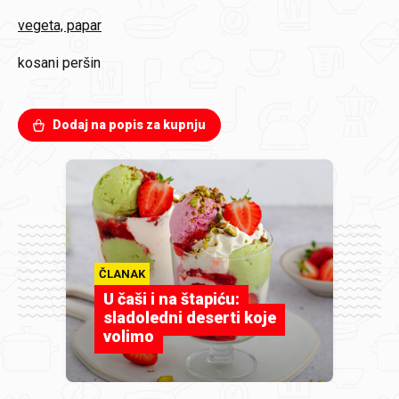
vegeta, papar
kosani peršin
Dodaj na popis za kupnju
ČLANAK
U čaši i na štapiću:
sladoledni deserti koje
volimo