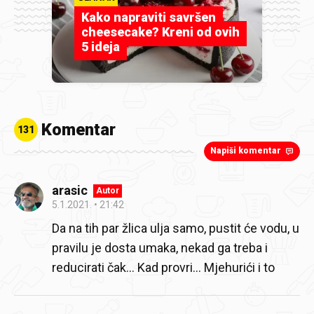
Kako napraviti savršen
cheesecake? Kreni od ovih
5 ideja
Komentar
131
Napiši komentar
arasic
Autor
5.1.2021.
21:42
Da na tih par žlica ulja samo, pustit će vodu, u
pravilu je dosta umaka, nekad ga treba i
reducirati čak... Kad provri... Mjehurići i to