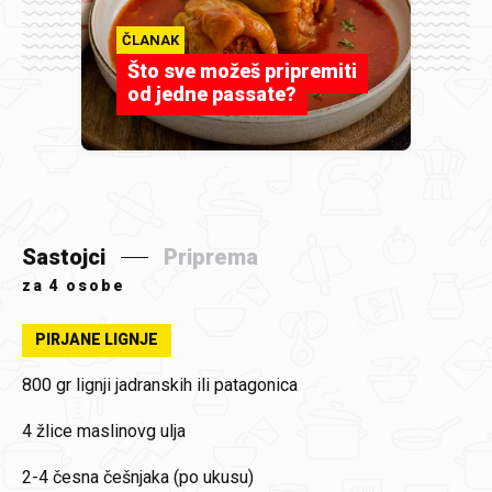
ČLANAK
Što sve možeš pripremiti
od jedne passate?
Sastojci
Priprema
za
4 osobe
PIRJANE LIGNJE
800 gr
lignji jadranskih ili patagonica
4 žlice
maslinovg ulja
2-4 česna
češnjaka (po ukusu)