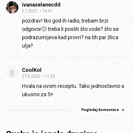
ivanaselanecdd
5.1.2021.
14:41
pozdrav! tko god ih radio, trebam brzi
odgovor🙂 treba li posliti što vode? što se
podrazumijeva kad provri? na tih par žlica
ulja?
CoolKol
27.9.2020.
11:33
Hvala na ovom receptu. Tako jednostavno a
ukusno za 5+
Pogledaj komentare