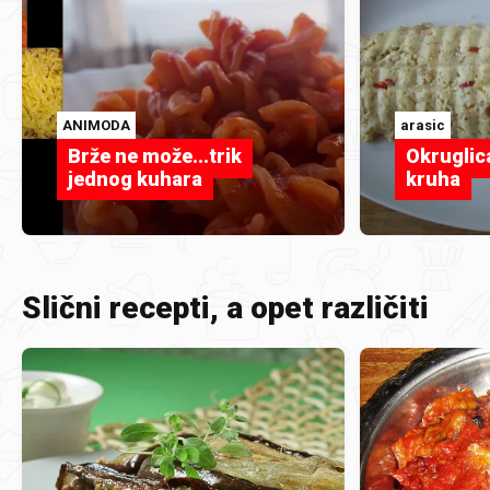
ANIMODA
arasic
Brže ne može...trik
Okruglic
jednog kuhara
kruha
Slični recepti, a opet različiti