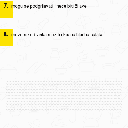
7
.
mogu se podgrijavati i neće biti žilave
8
.
može se od viška složiti ukusna hladna salata..