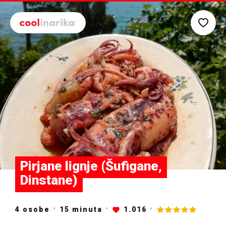
Preskoči na glavni sadržaj
Pirjane lignje (Šufigane,
Dinstane)
4 osobe
15
minuta
1.016