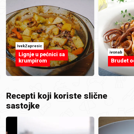
IvekZapresic
ivonab
Lignje u pećnici sa
krumpirom
Brudet o
Recepti koji koriste slične
sastojke