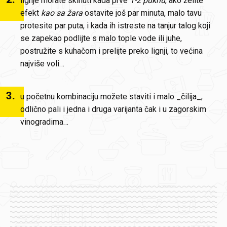
lignje morate skinuti kada prve
1-2 puknu
, ako želite
efekt
kao sa žara
ostavite još par minuta, malo tavu
protesite par puta, i kada ih istreste na tanjur talog koji
se zapekao podlijte s malo tople vode ili juhe,
postružite s kuhačom i prelijte preko lignji, to većina
najviše voli…
3
.
u početnu kombinaciju možete staviti i malo _čilija_,
odlično pali i jedna i druga varijanta čak i u zagorskim
vinogradima…