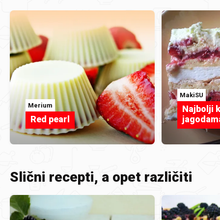
MakiSU
Merium
Najbolji 
Red pearl
jagodam
Slični recepti, a opet različiti