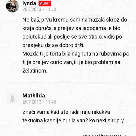
lynda
Autor
26.7.2013.
11:50
Ne baš, prvu kremu sam namazala skroz do
kraja obruča, a preljev sa jagodama je bio
polutekuć ali poslije se sve stislo, vidiš po
presjeku da se dobro drži.
Možda ti je torta bila nagnuta na rubovima pa
ti je preljev curio van, ili je bio problem sa
želatinom.
Mathilda
26.7.2013.
11:46
znači vama kad ste radili nije nikakva
tekućina kasnije curila van? ko neki sirup :/