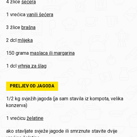
4 žlice
šećera
1 vrećica
vanili šećera
3 žlice
brašna
2 dcl
mlijeka
150 grama
maslaca ili margarina
1 dcl
vrhnja za šlag
PRELJEV OD JAGODA
1/2 kg
svježih jagoda (ja sam stavila iz kompota, velika
konzerva)
1 vrećicu
želatine
ako stavljate svježe jagode ili smrznute stavite dvije