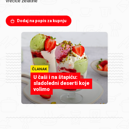
vrećice želatine
Dodaj na popis za kupnju
ČLANAK
U čaši i na štapiću:
sladoledni deserti koje
volimo