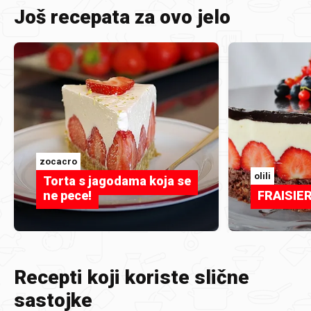
Još recepata za ovo jelo
zocacro
olili
Torta s jagodama koja se
ne pece!
FRAISIE
Recepti koji koriste slične
sastojke