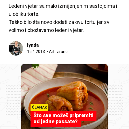
Ledeni vjetar sa malo izmijenjenim sastojcima i
u obliku torte.
Teško bilo šta novo dodati za ovu tortu jer svi
volimo i obožavamo ledeni vjetar.
lynda
15.4.2013.
•
Arhivirano
ČLANAK
Što sve možeš pripremiti
od jedne passate?