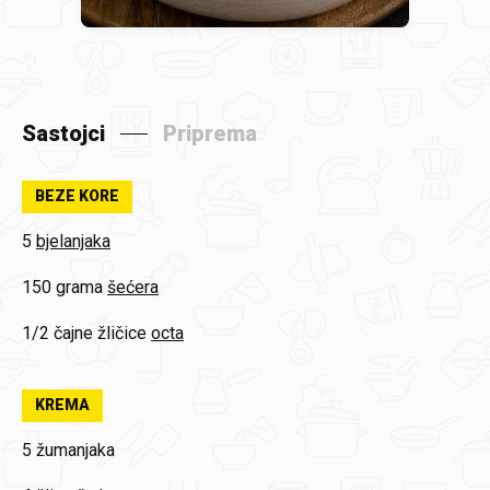
Sastojci
Priprema
BEZE KORE
5
bjelanjaka
150 grama
šećera
1/2 čajne žličice
octa
KREMA
5 žumanjaka