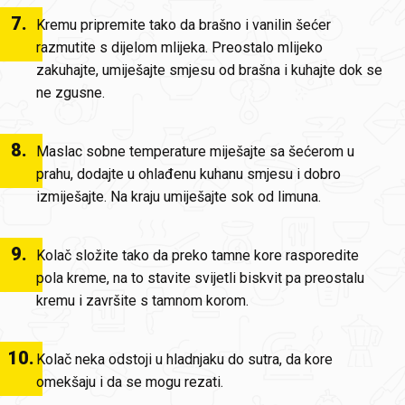
7
.
Kremu pripremite tako da brašno i vanilin šećer
razmutite s dijelom mlijeka. Preostalo mlijeko
zakuhajte, umiješajte smjesu od brašna i kuhajte dok se
ne zgusne.
8
.
Maslac sobne temperature miješajte sa šećerom u
prahu, dodajte u ohlađenu kuhanu smjesu i dobro
izmiješajte. Na kraju umiješajte sok od limuna.
9
.
Kolač složite tako da preko tamne kore rasporedite
pola kreme, na to stavite svijetli biskvit pa preostalu
kremu i završite s tamnom korom.
10
.
Kolač neka odstoji u hladnjaku do sutra, da kore
omekšaju i da se mogu rezati.