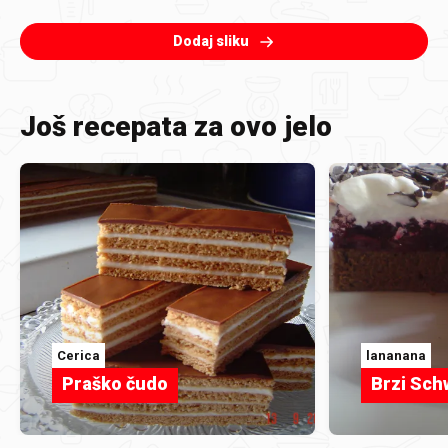
Dodaj sliku
Još recepata za ovo jelo
Cerica
lananana
Praško čudo
Brzi Sch