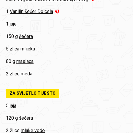
1
Vanilin šećer Dolcela
1
jaje
150 g
šećera
5 žlica
mlijeka
80 g
maslaca
2 žlice
meda
ZA SVIJETLO TIJESTO
5
jaja
120 g
šećera
2 žlice
mlake vode