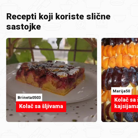
Recepti koji koriste slične
sastojke
Marija50
Brineta0503
Kolač sa 
Kolač sa šljivama
kajsijam