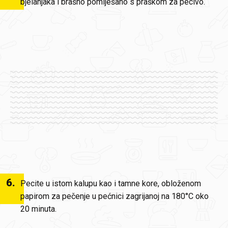
bjelanjaka i brašno pomiješano s praškom za pecivo.
6
.
Pecite u istom kalupu kao i tamne kore, obloženom
papirom za pečenje u pećnici zagrijanoj na 180°C oko
20 minuta.