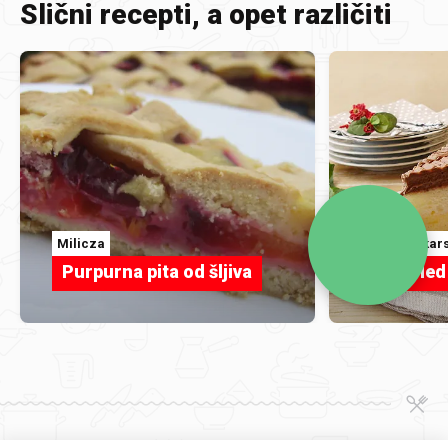
Slični recepti, a opet različiti
Milicza
dianamakar
Purpurna pita od šljiva
Sladoled