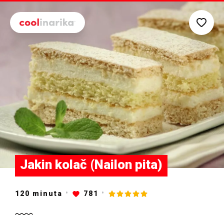
Preskoči na glavni sadržaj
Jakin kolač (Nailon pita)
120
minuta
781