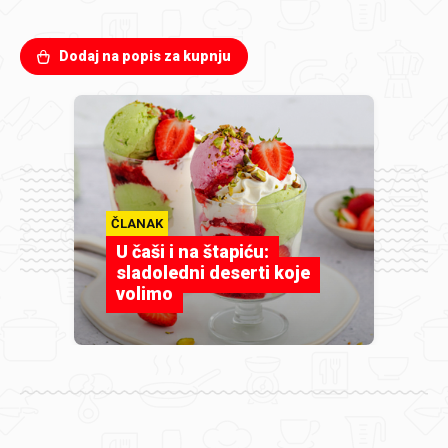
Dodaj na popis za kupnju
ČLANAK
U čaši i na štapiću:
sladoledni deserti koje
volimo