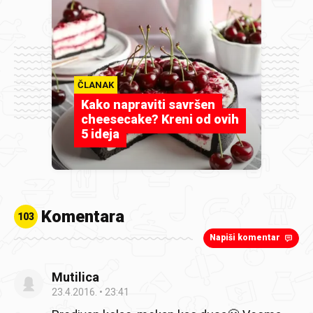
ČLANAK
Kako napraviti savršen
cheesecake? Kreni od ovih
5 ideja
Komentara
103
Napiši komentar
Mutilica
23.4.2016.
23:41