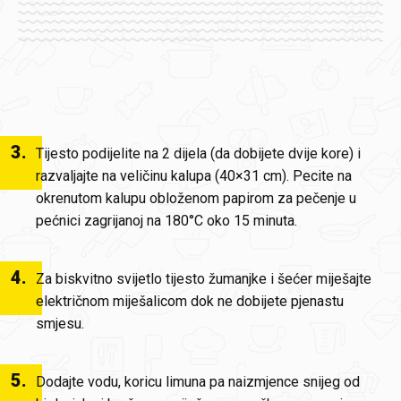
3
.
Tijesto podijelite na 2 dijela (da dobijete dvije kore) i
razvaljajte na veličinu kalupa (40×31 cm). Pecite na
okrenutom kalupu obloženom papirom za pečenje u
pećnici zagrijanoj na 180°C oko 15 minuta.
4
.
Za biskvitno svijetlo tijesto žumanjke i šećer miješajte
električnom miješalicom dok ne dobijete pjenastu
smjesu.
5
.
Dodajte vodu, koricu limuna pa naizmjence snijeg od