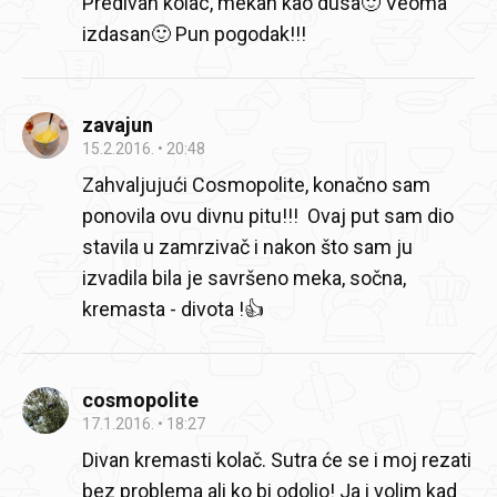
Predivan kolac, mekan kao dusa🙂 Veoma
izdasan🙂 Pun pogodak!!!
zavajun
15.2.2016.
20:48
Zahvaljujući Cosmopolite, konačno sam
ponovila ovu divnu pitu!!! Ovaj put sam dio
stavila u zamrzivač i nakon što sam ju
izvadila bila je savršeno meka, sočna,
kremasta - divota !👍
cosmopolite
17.1.2016.
18:27
Divan kremasti kolač. Sutra će se i moj rezati
bez problema ali ko bi odolio! Ja i volim kad