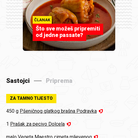
ČLANAK
Što sve možeš pripremiti
od jedne passate?
Sastojci
Priprema
ZA TAMNO TIJESTO
450 g
Pšeničnog glatkog brašna Podravka
1
Prašak za pecivo Dolcela
malo
Vegeta Maestro cimeta mljevenog