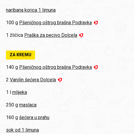
naribana korica 1 limuna
100 g
Pšeničnog oštrog brašna Podravka
1 žličica
Praška za pecivo Dolcela
ZA KREMU
140 g
Pšeničnog oštrog brašna Podravka
2
Vanilin šećera Dolcela
1 l
mlijeka
250 g
maslaca
160 g
šećera u prahu
sok od 1 limuna