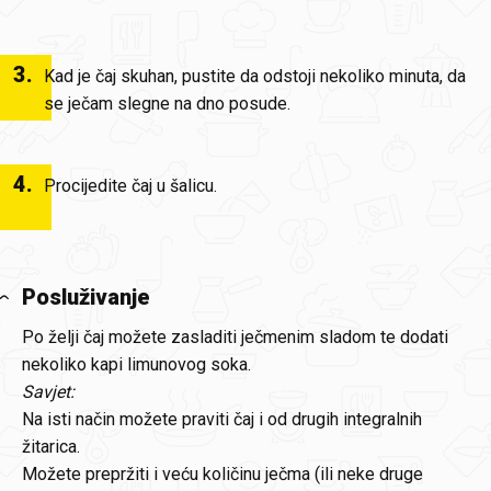
3
.
Kad je čaj skuhan, pustite da odstoji nekoliko minuta, da
se ječam slegne na dno posude.
4
.
Procijedite čaj u šalicu.
Posluživanje
Po želji čaj možete zasladiti ječmenim sladom te dodati
nekoliko kapi limunovog soka.
Savjet:
Na isti način možete praviti čaj i od drugih integralnih
žitarica.
Možete prepržiti i veću količinu ječma (ili neke druge