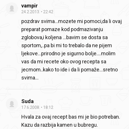
vampir
24.2.2013.
22:42
pozdrav svima...mozete mi pomoci,da li ovaj
preparat pomaze kod podmazivanju
zglobova,i koljena ...bavim se dosta sa
sportom,..pa bi mi to trebalo da ne pijem
ljekove...prirodno je sigurno bolje....molim
vas da mi recete oko ovog recepta sa
jecmom..kako to ide i da li pomaže...sretno
svima...
Suda
17.6.2008.
18:12
Hvala za ovaj recept bas mi je bio potreban.
Kazu da razbija kamen u bubregu.