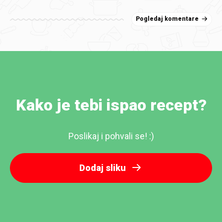
Pogledaj komentare
Kako je tebi ispao recept?
Poslikaj i pohvali se! :)
Dodaj sliku