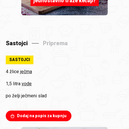
jednostavno traže kečap?
Sastojci
Priprema
SASTOJCI
4 žlice
ječma
1,5 litra
vode
po želji
ječmeni slad
Dodaj na popis za kupnju