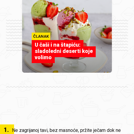
ČLANAK
U čaši i na štapiću:
sladoledni deserti koje
volimo
1
.
Ne zagrijanoj tavi, bez masnoće, pržite ječam dok ne