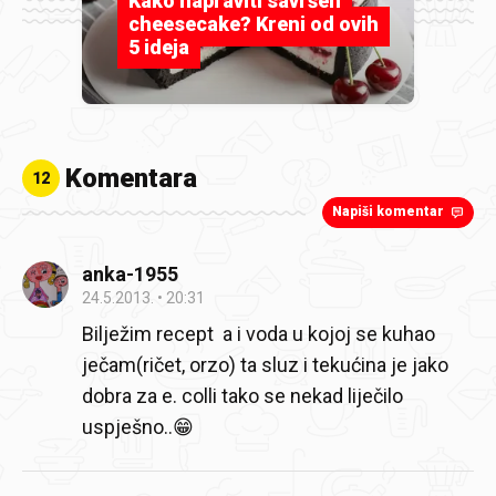
Kako napraviti savršen
cheesecake? Kreni od ovih
5 ideja
Komentara
12
Napiši komentar
anka-1955
24.5.2013.
20:31
Bilježim recept a i voda u kojoj se kuhao
ječam(ričet, orzo) ta sluz i tekućina je jako
dobra za e. colli tako se nekad liječilo
uspješno..😁