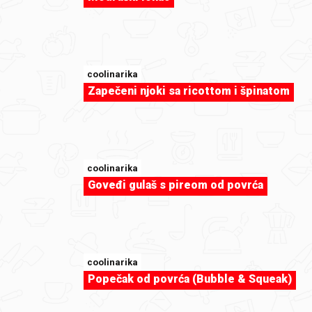
coolinarika
Zapečeni njoki sa ricottom i špinatom
coolinarika
sweet-tooth
Goveđi gulaš s pireom od povrća
Japanski vjetar by andreamakarska
coolinarika
Popečak od povrća (Bubble & Squeak)