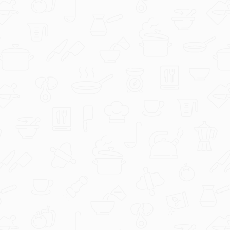
sweet-tooth
Sticky Chicken by Elune