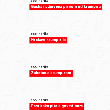
coolinarika
Guska nadjevena pireom od krumpira
coolinarika
Hrskavi krumpirići
sweet-tooth
Quiche od poriluka i speka (i gljiva) by
foodfan
coolinarika
Zubatac s krumpirom
coolinarika
Pastirska pita s govedinom