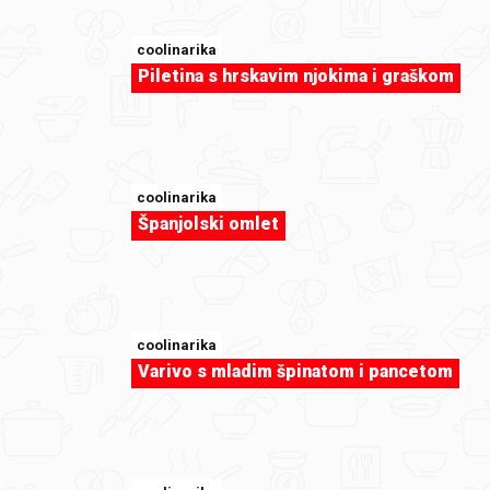
coolinarika
Piletina s hrskavim njokima i graškom
coolinarika
Španjolski omlet
sweet-tooth
Quiche od poriluka i špeka by foodfan
coolinarika
Varivo s mladim špinatom i pancetom