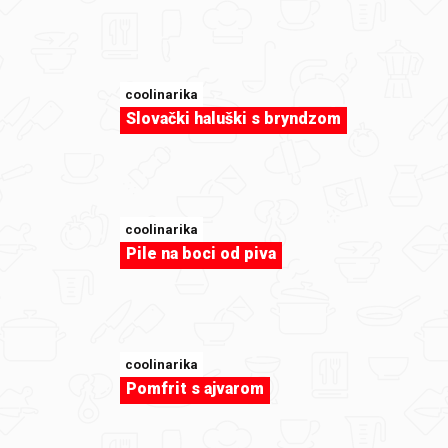
coolinarika
Slovački haluški s bryndzom
sweet-tooth
Sretan rođendan Lucija!
coolinarika
Pile na boci od piva
coolinarika
Pomfrit s ajvarom