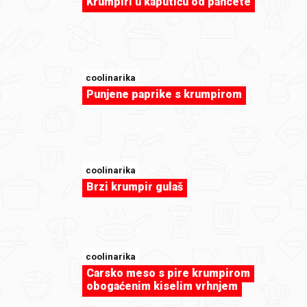
Krumpiri u kaputiću od pancete
sweet-tooth
Cakepops
coolinarika
Punjene paprike s krumpirom
coolinarika
Brzi krumpir gulaš
coolinarika
Carsko meso s pire krumpirom
obogaćenim kiselim vrhnjem
sweet-tooth