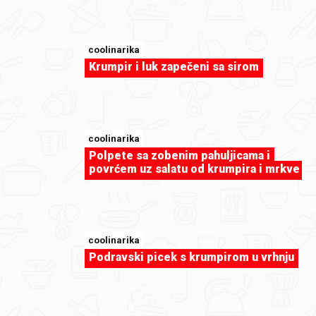
Cakepops
coolinarika
Krumpir i luk zapečeni sa sirom
coolinarika
Polpete sa zobenim pahuljicama i
povrćem uz salatu od krumpira i mrkve
coolinarika
Podravski picek s krumpirom u vrhnju
sweet-tooth
Cakepops