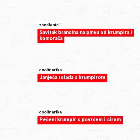
zsedlanic1
Savitak brancina na pireu od krumpira i
komorača
coolinarika
Janjeća rolada s krumpirom
sweet-tooth
Quiche od poriluka i špeka by foodfan
coolinarika
Pečeni krumpir s povrćem i sirom