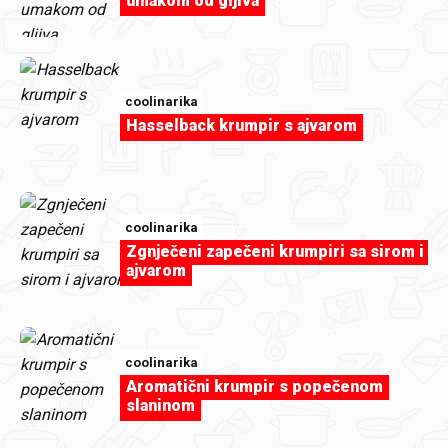
umakom od gljiva
coolinarika
Hasselback krumpir s ajvarom
coolinarika
Zgnječeni zapečeni krumpiri sa sirom i
ajvarom
sweet-tooth
coolinarika
Sretan rođendan Lucija!
Aromatični krumpir s popečenom
slaninom