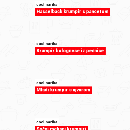
coolinarika
Hasselback krumpir s pancetom
coolinarika
Krumpir bolognese iz pećnice
sweet-tooth
Odresci punjeni povrcem i sunkom by
anavalbi
coolinarika
Mladi krumpir s ajvarom
coolinarika
Sočni mekani krumpiri