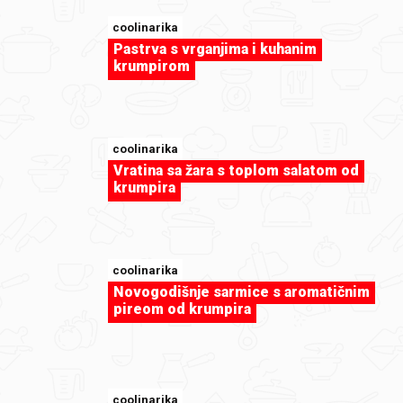
sweet-tooth
coolinarika
Božićni keksi by coolinarika
Pastrva s vrganjima i kuhanim
krumpirom
coolinarika
Vratina sa žara s toplom salatom od
krumpira
coolinarika
Novogodišnje sarmice s aromatičnim
pireom od krumpira
sweet-tooth
Nepecena cokoladna moka torta by inka56
coolinarika