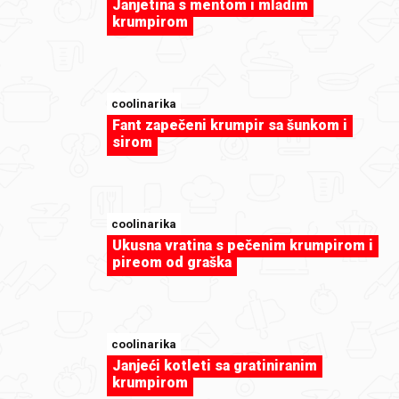
Janjetina s mentom i mladim
krumpirom
coolinarika
sweet-tooth
Fant zapečeni krumpir sa šunkom i
Božićni kolačići by coolinarika
sirom
coolinarika
Ukusna vratina s pečenim krumpirom i
pireom od graška
coolinarika
Janjeći kotleti sa gratiniranim
krumpirom