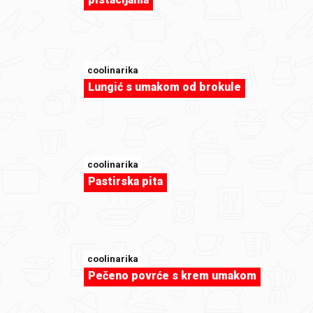
sweet-tooth
Radina torta by Mily (opet!) :D
coolinarika
Lungić s umakom od brokule
coolinarika
Pastirska pita
coolinarika
Pečeno povrće s krem umakom
sweet-tooth
Nanaimo bars by Elune