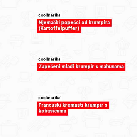
coolinarika
Njemački popečci od krumpira
(Kartoffelpuffer)
coolinarika
Zapečeni mladi krumpir s mahunama
sweet-tooth
coolinarika
Moja prva torta od fondana :)
Francuski kremasti krumpir s
kobasicama