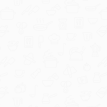
sweet-tooth
Bobanova torta by renci11
sweet-tooth