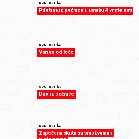
coolinarika
Piletina iz pećnice u umaku 4 vrste sira
sweet-tooth
Voćni ražnjići
coolinarika
Varivo od leće
coolinarika
Duo iz pećnice
coolinarika
Zapečena skuta sa smokvama i
pistacijama