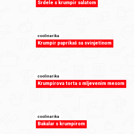
Srdele s krumpir salatom
coolinarika
Krumpir paprikaš sa svinjetinom
coolinarika
Krumpirova torta s mljevenim mesom
sweet-tooth
Macarons by Cleopatra87
coolinarika
Bakalar s krumpirom