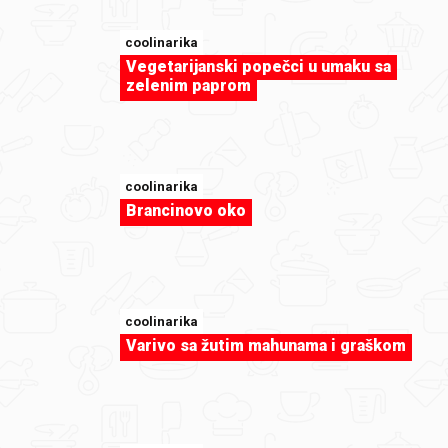
coolinarika
Vegetarijanski popečci u umaku sa
zelenim paprom
sweet-tooth
Voćni ražnjići
coolinarika
Brancinovo oko
coolinarika
Varivo sa žutim mahunama i graškom