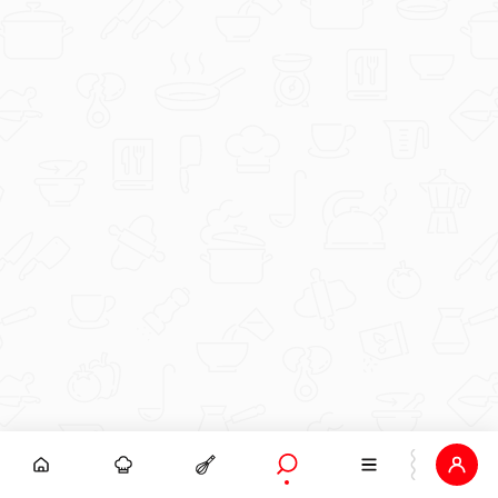
Bobanova torta by renci11
sweet-tooth
Bobanova torta by renci11