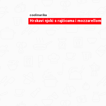
coolinarika
Hrskavi njoki s rajčicama i mozzarellom
sweet-tooth
Garlic Fingers by Elune