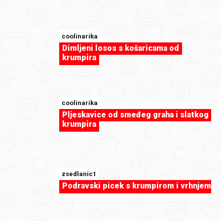
coolinarika
sweet-tooth
Dimljeni losos s košaricama od
Bižićni kolačići na okupu
krumpira
coolinarika
Pljeskavice od smeđeg graha i slatkog
krumpira
zsedlanic1
Podravski picek s krumpirom i vrhnjem