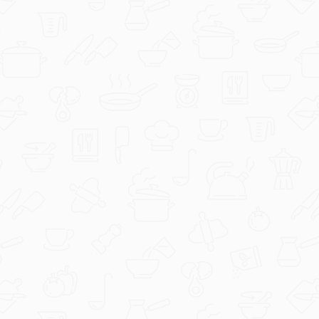
sweet-tooth
Bobanova torta by renci11