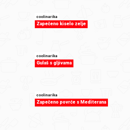
coolinarika
Zapečeno kiselo zelje
coolinarika
Gulaš s gljivama
coolinarika
Zapečeno povrće s Mediterana
sweet-tooth
Japanski vjetar by andreamakarska